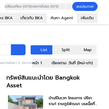
ลงประกาศ
เปรียบเทียบ (0/5)
รายการโปรด (0/5)
อง BKA
เกี่ยวกับ BKA
ค้นหา Agent
เพิ่มเติม
List
Split
Map
หน้า 1
เรียงตาม :
วันที่ (ใหม่-เก่า)
ผลการค้นหา 0 ประกาศ
ทรัพย์สินแนะนำโดย Bangkok
Asset
บ้านรีโนเวท โครงการ ปรีชา
ราม1 ราษฎร์พัฒนา บนเนื้อที่