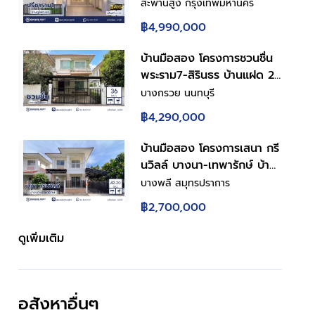
43.5 ตร.ว. พื้นที่ใช้สอย
สะพานสูง กรุงเทพมหานคร
150.86 ตร.ม. ฟังก์ชันการใช้
฿4,990,000
งาน 4 ห้องนอน 3 ห้องน้ำ
จอดรถได้ 2 คัน เชื่อมต่อถนน
บ้านมือสอง โครงการชวนชื่น
รามคำแหง ใกล้สนามบิน
พระราม7-สิรินธร บ้านแฝด 2
สุวรรณภูมิ, ทางด่วนกาญจนา
ชั้น 3 ห้องนอน 2 ห้องน้ำ
บางกรวย นนทบุรี
ภิเษก
จอดรถ 2 คัน พื้นที่ใช้สอย
฿4,290,000
150 ตร.ม. ทำเลบางกรวย ใกล้
ทางด่วนศรีรัช เข้าเมืองสะดวก
บ้านมือสอง โครงการเสนา กรี
พร้อมเข้าอยู่
นวิลล์ บางนา-เทพารักษ์ บ้าน
แฝด 2 ชั้น พร้อมอยู่ ฟังก์ชัน
บางพลี สมุทรปราการ
ครบสำหรับครอบครัว 3 ห้อง
฿2,700,000
นอน 3 ห้องน้ำ จอดรถ 2 คัน
ครัวพร้อมเคาน์เตอร์ เหล็กดัด
ดูเพิ่มเติม
มุ้งลวดครบ ทำเลดีใกล้ถนน
เทพารักษ์ ทางด่วนบูรพาวิถี
ใกล้บิ๊กซี โรงพยาบาล
อสังหาอื่นๆ
โรงเรียน เดินทางสะดวก