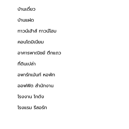
บ้านเดี่ยว
บ้านแฝด
ทาวน์เฮ้าส์ ทาวน์โฮม
คอนโดมิเนียม
อาคารพาณิชย์ ตึกแถว
ที่ดินเปล่า
อพาร์ทเม้นท์ หอพัก
ออฟฟิต สำนักงาน
โรงงาน โกดัง
โรงแรม รีสอร์ท