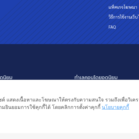
แพ็คเกจโฆษณา
วิธีการใช้งานเว็บ
FAQ
ดนิยม
ทำเลคอนโดยอดนิยม
นครินทร์ กรุงเทพกรีฑา
อโศก ทองหล่อ เอกมัย
แสดงเพิ่มเติม
ัชรพล สายไหม-หทัยราษฎร์
พระราม 9
เว็บไซต์ แสดงเนื้อหาและโฆษณาให้ตรงกับความสนใจ รวมถึงเพื่อวิเ
ิยม
แหง 2
อ่อนนุช ปุณณวิถี
มยินยอมการใช้คุกกี้ได้ โดยคลิกการตั้งค่าคุกกี้
นโยบายคุกกี้
ิต ลำลูกกา
รัชดาภิเษก ห้วยขวาง
หญ่ บางบัวทอง
ห้าแยกลาดพร้าว
้าน
สงวนลิขสิทธิ โดยบริษัท
ยเช่า