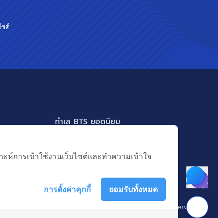
ไซต์
ทำเล BTS ยอดนิยม
BTS ทองหล่อ
แสดงเพิ่มเติม
BTS เอกมัย
คราะห์การเข้าใช้งานเว็บไซต์และทำความเข้าใจ
BTS พร้อมพงษ์
BTS อ่อนนุช
การตั้งค่าคุกกี้
ยอมรับทั้งหมด
BTS ช่องนนทรี
 บางกอก แอสเซท อินเตอร์กรุ๊ป จำกัด (มหาชน). © All Rights Reserved
BTS อโศก