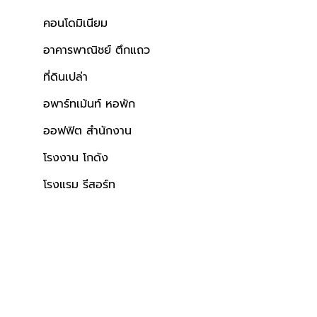
คอนโดมิเนียม
ว์ได้
ใกล้โรงพยาบาล
ผลรวมบ้านเลขที่ 2
อาคารพาณิชย์ ตึกแถว
ที่ดินเปล่า
อพาร์ทเม้นท์ หอพัก
ออฟฟิต สำนักงาน
โรงงาน โกดัง
โรงแรม รีสอร์ท