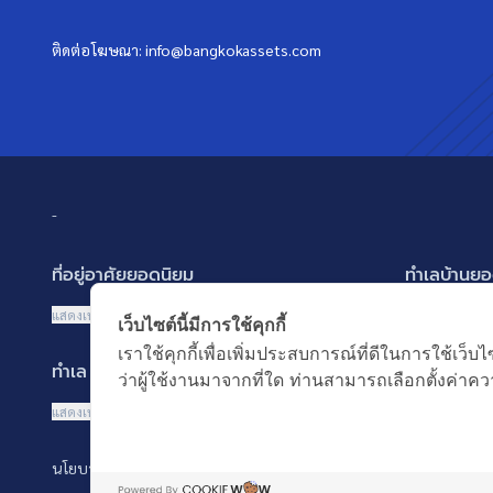
ติดต่อโฆษณา:
info@bangkokassets.com
-
ที่อยู่อาศัยยอดนิยม
ทำเลบ้านยอ
บ้านเดี่ยว
พัฒนาการ ศรี
แสดงเพิ่มเติม
แสดงเพิ่มเติม
เว็บไซต์นี้มีการใช้คุกกี้
บ้านแฝด
รามอินทรา-ว
เราใช้คุกกี้เพื่อเพิ่มประสบการณ์ที่ดีในการใช้
ทำเล MRT ยอดนิยม
คำค้นยอดน
ทาวน์เฮ้าส์ ทาวน์โฮม
บางนา รามคำ
ว่าผู้ใช้งานมาจากที่ใด ท่านสามารถเลือกตั้งค่าควา
คอนโดมิเนียม
ปทุมธานี รังส
MRT เพชรบุรี
บ้านมือสอง
แสดงเพิ่มเติม
อาคารพาณิชย์ ตึกแถว
นนทบุรี บางใ
MRT พระราม 9
ซื้อบ้าน ขายบ
ที่ดินเปล่า
นโยบายความเป็นส่วนตัว
นโยบายการใช้คุกกี้
MRT สุขุมวิท
เช่าบ้าน ปล่อ