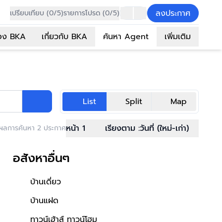
ลงประกาศ
เปรียบเทียบ (0/5)
รายการโปรด (0/5)
อง BKA
เกี่ยวกับ BKA
ค้นหา Agent
เพิ่มเติม
List
Split
Map
หน้า 1
เรียงตาม :
วันที่ (ใหม่-เก่า)
ผลการค้นหา 2 ประกาศ
อสังหาอื่นๆ
บ้านเดี่ยว
บ้านแฝด
ทาวน์เฮ้าส์ ทาวน์โฮม