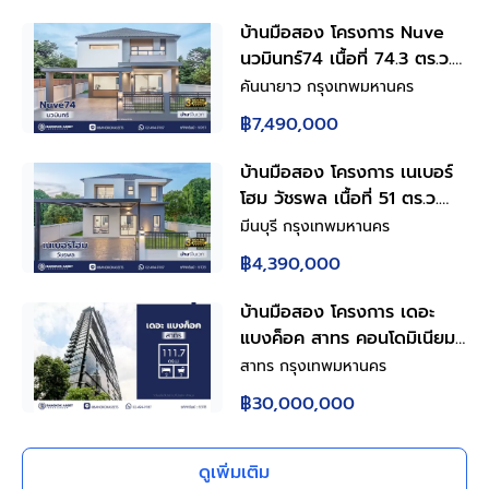
บ้านมือสอง โครงการ Nuve
นวมินทร์74 เนื้อที่ 74.3 ตร.ว.
ฟังก์ชัน 5 ห้องนอน 4 ห้องน้ำ
คันนายาว กรุงเทพมหานคร
2 ที่จอดรถ มีห้องนอนชั้นล่าง
฿7,490,000
ดีไซน์โดดเด่น บนทำเล
ศักยภาพ เดินทางสะดวกเชื่อม
บ้านมือสอง โครงการ เนเบอร์
ต่อถนนเกษตร-นวมินทร์ ถนน
โฮม วัชรพล เนื้อที่ 51 ตร.ว.
รามอินทรา ถนนเสรีไทย ใกล้
พื้นที่ใช้สอย 157.58 ตร.ม.
มีนบุรี กรุงเทพมหานคร
ห้างสรรพสินค้า Central
ฟังก์ชัน 4 ห้องนอน 2 ห้องน้ำ
฿4,390,000
EastVille และจุดขึ้นทางด่วน
2 ที่จอดรถ บนทำเลศักยภาพ
"ฉลองรัช"
เดินทางสะดวกเชื่อมต่อถนน
บ้านมือสอง โครงการ เดอะ
สุขาภิบาล5 ถนนวัชรพล ถนน
แบงค็อค สาทร คอนโดมิเนียม
รามอินทรา ใกล้ห้างสรรพสินค้า
ใจกลางย่านธุรกิจสาทร 2 ห้อง
สาทร กรุงเทพมหานคร
Fashion Island และจุดขึ้น
นอน 2 ห้องน้ำ พื้นที่ใช้สอย
฿30,000,000
ทางด่วน "ฉลองรัช"
111.77 ตร.ม. พร้อม Living
Space ชั้น 2 ห้องครัวพร้อม
เคาน์เตอร์ครัว ที่จอดรถ 1 คัน
ดูเพิ่มเติม