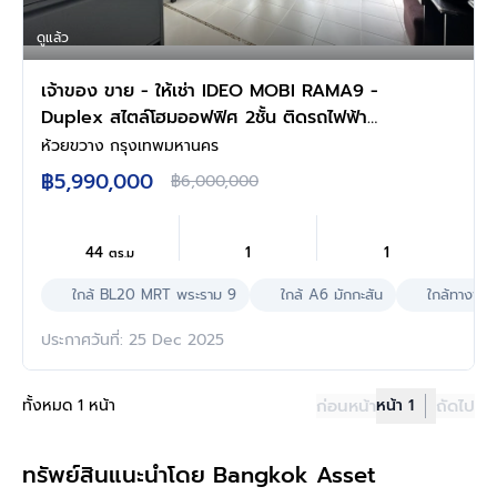
ดูแล้ว
เจ้าของ ขาย - ให้เช่า IDEO MOBI RAMA9 -
Duplex สไตล์โฮมออฟฟิศ 2ชั้น ติดรถไฟฟ้า
ใต้ดินMRT เซ็นทรัลพระราม9 Airport Link
ห้วยขวาง กรุงเทพมหานคร
มักกะสัน, RCA ห้วยขวาง รัชดาภิเษก
฿5,990,000
฿6,000,000
44
1
1
ตร.ม
ใกล้ BL20 MRT พระราม 9
ใกล้ A6 มักกะสัน
ใกล้ทางพิ
ประกาศวันที่: 25 Dec 2025
ทั้งหมด 1 หน้า
ก่อนหน้า
หน้า 1
ถัดไป
ทรัพย์สินแนะนำโดย Bangkok Asset