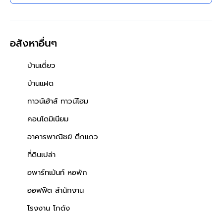
ทำเลเขตสาทร กรุงเทพฯ ใกล้
เซ็นทรัล สีลม ทาวเวอร์
อสังหาอื่นๆ
บ้านเดี่ยว
บ้านแฝด
ทาวน์เฮ้าส์ ทาวน์โฮม
คอนโดมิเนียม
อาคารพาณิชย์ ตึกแถว
ที่ดินเปล่า
อพาร์ทเม้นท์ หอพัก
ออฟฟิต สำนักงาน
โรงงาน โกดัง