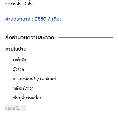
จำนวนชั้น : 2 ชั้น
ที่จอดรถ : 2 คัน
เนื้อที่ 42.2 ตารางวา
ค่าส่วนกลาง : ฿850 / เดือน
จุดเด่นโครงการ–สภาพแวดล้อม
โครงการได้รับอนุญาตจัดสรรถูกต้อง
สิ่งอำนวยความสะดวก
ทั้งโครงการมีจำนวนรวมทั้งหมด 136 หลัง
ภายในบ้าน
โครงการตั้งอยู่บนถนนสายหลัก ได้แก่ ถนนเทพารักษ์
ผู้พัฒนาโครงการมีชื่อเสียง บริษัท เสนาดีเวลลอปเม้นท์ จำกัด
เหล็กดัด
(มหาชน)
มุ้งลวด
ถนนภายในโครงการกว้าง 6 เมตร เขตทาง 8 เมตร
ตกแต่งห้องครัว/ เคาน์เตอร์
สภาพแวดล้อมโครงการ ดี สะอาด
สิ่งอำนวยความสะดวกภายในโครงการ ได้แก่ สนามเด็กเล่น, สวน
หลังคาโรงรถ
สาธารณะ
พื้นปูพื้นกระเบื้อง
ใกล้ห้างสรรพสินค้า บิ๊กซี เพลส บางพลี
แสดงเพิ่ม
ใกล้โรงพยาบาลจุฬารัตน์ 3 อินเตอร์
ใกล้โรงเรียนประภามนตรี 3, โรงเรียนปทุมคงคา สมุทรปราการ