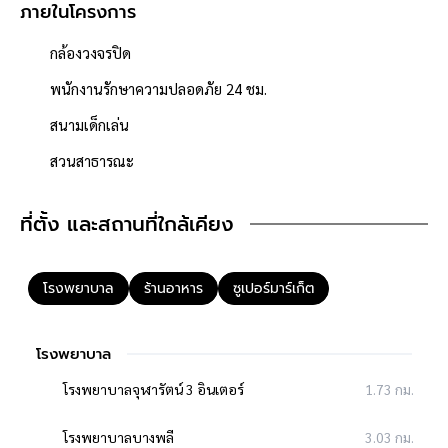
ภายในโครงการ
กล้องวงจรปิด
พนักงานรักษาความปลอดภัย 24 ชม.
สนามเด็กเล่น
สวนสาธารณะ
การเดินทาง
ตัวบ้านห่างหน้าโครงการเพียง 200 เมตร
ที่ตั้ง และสถานที่ใกล้เคียง
หน้าโครงการห่างถนนใหญ่เทพารักษ์ เพียง 1,300 เมตร
ใกล้จุดขึ้นทางด่วนทางพิเศษบูรพาวิถี
โรงพยาบาล
ร้านอาหาร
ซูเปอร์มาร์เก็ต
**สอบถามข้อมูลบ้านมือสอง**
เรามีบริการด้านสินเชื่อ ติดต่อได้กับทุกธนาคาร สามารถกู้ได้วงเงิน
โรงพยาบาล
สูงสุดถึง 90-110 % ที่สำคัญคือ ฟรีค่ะ
สามารถนัดชมบ้าน หรือสอบถามข้อมูลเบื้องต้น ทุกวัน ได้ที่เบอร์
095
โรงพยาบาลจุฬารัตน์ 3 อินเตอร์
1.73 กม.
-264-4465
,
02-494-9187
คุยไลน์กับบ้านบางกอก
>
http://line.me/ti/p/%40bangkokasset
โรงพยาบาลบางพลี
3.03 กม.