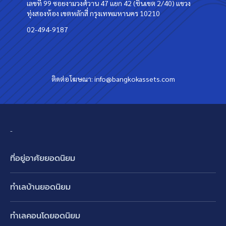
เลขที่ 99 ซอยงามวงศ์วาน 47 แยก 42 (ชินเขต 2/40) แขวง
ทุ่งสองห้อง เขตหลักสี่ กรุงเทพมหานคร 10210
02-494-9187
ติดต่อโฆษณา:
info@bangkokassets.com
-
ที่อยู่อาศัยยอดนิยม
บ้านเดี่ยว
ทำเลบ้านยอดนิยม
บ้านแฝด
พัฒนาการ ศรีนครินทร์ กรุงเทพกรีฑา
ทาวน์เฮ้าส์ ทาวน์โฮม
ทำเลคอนโดยอดนิยม
รามอินทรา-วัชรพล สายไหม-หทัยราษฎร์