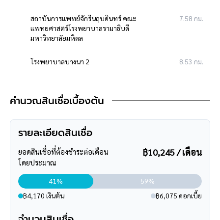
s
Instagram
>
https://goo.gl/REzvav
สถาบันการแพทย์จักรีนฤบดินทร์ คณะ
7.58 กม.
ดูรายละเอียดเพิ่มเติมได้ที่
>
https://www.facebook.com/bangkok
แพทยศาสตร์โรงพยาบาลรามาธิบดี
assetsclub
มหาวิทยาลัยมหิดล
รีวิวจริงจากลูกค้าได้ที่
:
https://goo.gl/esmXPD
**ทางบริษัทฯ ขอสงวนสิทธิ์ในการเปลี่ยนแปลงราคาและโปรโมชั่น
โรงพยาบาลบางนา 2
8.53 กม.
>>> แล้วทำไมต้องซื้อบ้านมือสองรีโนเวทกับเรา
ร้านอาหาร
คำนวณสินเชื่อเบื้องต้น
"บ้านบางกอก" ?? อยากรู้คลิก <<<
Central Village Outlet
6.22 กม.
เดอะกลาส มาร์เก็ต บางนา
9.37 กม.
รายละเอียดสินเชื่อ
฿10,245 / เดือน
ซูเปอร์มาร์เก็ต
ยอดสินเชื่อที่ต้องชำระต่อเดือน
โดยประมาณ
บิ๊กซี เพลส บางพลี
2.88 กม.
41%
59%
แม็คโคร คลับ บางพลี
5.79 กม.
฿4,170 เงินต้น
฿6,075 ดอกเบี้ย
จำนวนสินเชื่อ
โลตัส บางนา-ตราด
9.14 กม.