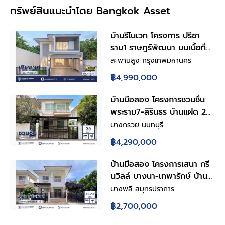
ทรัพย์สินแนะนำโดย Bangkok Asset
บ้านรีโนเวท โครงการ ปรีชา
ราม1 ราษฎร์พัฒนา บนเนื้อที่
43.5 ตร.ว. พื้นที่ใช้สอย
สะพานสูง กรุงเทพมหานคร
150.86 ตร.ม. ฟังก์ชันการใช้
฿4,990,000
งาน 4 ห้องนอน 3 ห้องน้ำ
จอดรถได้ 2 คัน เชื่อมต่อถนน
บ้านมือสอง โครงการชวนชื่น
รามคำแหง ใกล้สนามบิน
พระราม7-สิรินธร บ้านแฝด 2
สุวรรณภูมิ, ทางด่วนกาญจนา
ชั้น 3 ห้องนอน 2 ห้องน้ำ จอด
บางกรวย นนทบุรี
ภิเษก
รถ 2 คัน พื้นที่ใช้สอย 150
฿4,290,000
ตร.ม. ทำเลบางกรวย ใกล้
ทางด่วนศรีรัช เข้าเมืองสะดวก
บ้านมือสอง โครงการเสนา กรี
พร้อมเข้าอยู่
นวิลล์ บางนา-เทพารักษ์ บ้าน
แฝด 2 ชั้น พร้อมอยู่ ฟังก์ชัน
บางพลี สมุทรปราการ
ครบสำหรับครอบครัว 3 ห้อง
฿2,700,000
นอน 3 ห้องน้ำ จอดรถ 2 คัน
ครัวพร้อมเคาน์เตอร์ เหล็กดัด