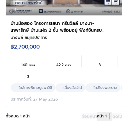
ดูแล้ว
บ้านมือสอง โครงการเสนา กรีนวิลล์ บางนา-
เทพารักษ์ บ้านแฝด 2 ชั้น พร้อมอยู่ ฟังก์ชันครบ
สำหรับครอบครัว 3 ห้องนอน 3 ห้องน้ำ จอดรถ 2
บางพลี สมุทรปราการ
คัน ครัวพร้อมเคาน์เตอร์ เหล็กดัดมุ้งลวดครบ
฿2,700,000
ทำเลดีใกล้ถนนเทพารักษ์ ทางด่วนบูรพาวิถี ใกล้บิ๊ก
ซี โรงพยาบาล โรงเรียน เดินทางสะดวก
140
42.2
3
ตรม.
ตรว.
3
ใกล้ทางพิเศษบูรพาวิถี
เลี้ยงสัตว์ได้
ใกล้โรงพยาบาล
ประกาศวันที่: 27 May 2026
ทั้งหมด 1 หน้า
ก่อนหน้า
หน้า 1
ถัดไป