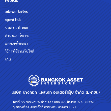
เพิ่มเติม
สมัครคอร์สเรียน
Agent Hub
บทความทั้งหมด
คำนวณภาษีอากร
แพ็คเกจโฆษณา
วิธีการใช้งานเว็บไซต์
FAQ
บริษัท บางกอก แอสเซท อินเตอร์กรุ๊ป จำกัด (มหาชน)
เลขที่ 99 ซอยงามวงศ์วาน 47 แยก 42 (ชินเขต 2/40) แขวง
ทุ่งสองห้อง เขตหลักสี่ กรุงเทพมหานคร 10210