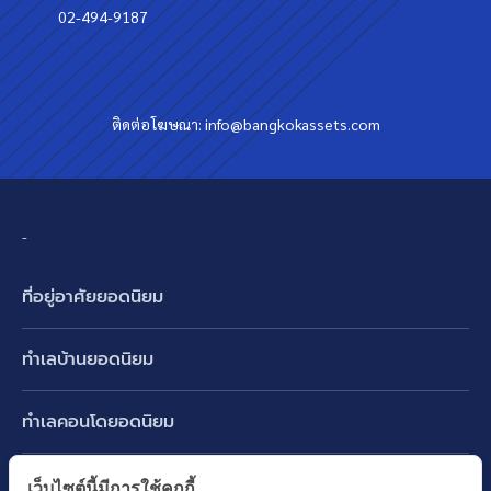
02-494-9187
ติดต่อโฆษณา:
info@bangkokassets.com
-
ที่อยู่อาศัยยอดนิยม
บ้านเดี่ยว
ทำเลบ้านยอดนิยม
บ้านแฝด
พัฒนาการ ศรีนครินทร์ กรุงเทพกรีฑา
ทาวน์เฮ้าส์ ทาวน์โฮม
ทำเลคอนโดยอดนิยม
รามอินทรา-วัชรพล สายไหม-หทัยราษฎร์
คอนโดมิเนียม
อโศก ทองหล่อ เอกมัย
บางนา รามคำแหง 2
ทำเล BTS ยอดนิยม
เว็บไซต์นี้มีการใช้คุกกี้