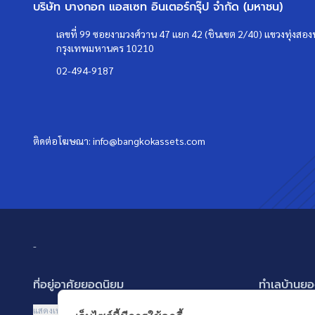
บริษัท บางกอก แอสเซท อินเตอร์กรุ๊ป จำกัด (มหาชน)
เลขที่ 99 ซอยงามวงศ์วาน 47 แยก 42 (ชินเขต 2/40) แขวงทุ่งสองห
กรุงเทพมหานคร 10210
02-494-9187
ติดต่อโฆษณา:
info@bangkokassets.com
-
ที่อยู่อาศัยยอดนิยม
ทำเลบ้านยอ
บ้านเดี่ยว
พัฒนาการ ศรี
แสดงเพิ่มเติม
แสดงเพิ่มเติม