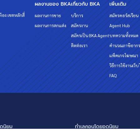
ผลงานของ BKA
เกี่ยวกับ BKA
เพิ่มเติม
้อง เขตหลักสี่
ผลงานการขาย
บริการ
สมัครคอร์สเรียน
ผลงานการตกแต่ง
สมัครงาน
Agent Hub
สมัครเป็น BKA Agent
บทความทั้งหมด
ติดต่อเรา
คำนวณภาษีอาก
แพ็คเกจโฆษณา
วิธีการใช้งานเว็บ
FAQ
ดนิยม
ทำเลคอนโดยอดนิยม
นครินทร์ กรุงเทพกรีฑา
อโศก ทองหล่อ เอกมัย
แสดงเพิ่มเติม