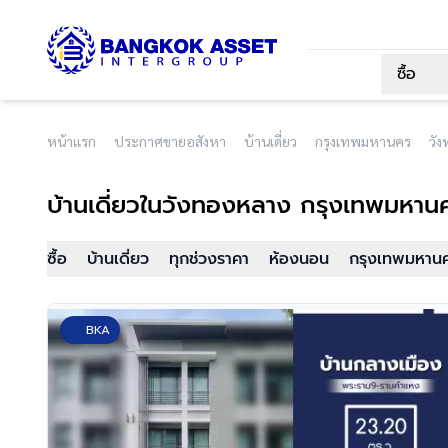
ซื้อ
หน้าแรก
ประกาศขายอสังหา
บ้านเดี่ยว
กรุงเทพมหานคร
วั
บ้านเดี่ยว
ในวังทองหลาง กรุงเทพมหาน
ซื้อ
บ้านเดี่ยว
ทุกช่วงราคา
ห้องนอน
กรุงเทพมหาน
BKA