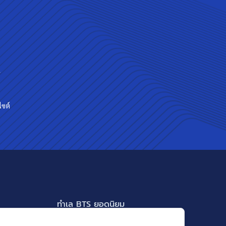
ร
ไซต์
ทำเล BTS ยอดนิยม
BTS ทองหล่อ
แสดงเพิ่มเติม