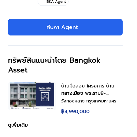
BKA Agent
ค้นหา Agent
ทรัพย์สินแนะนำโดย Bangkok
Asset
บ้านมือสอง โครงการ บ้าน
กลางเมือง พระราม9-
รามคำแหง ทาวน์เฮ้าส์ 3 ชั้น
วังทองหลาง กรุงเทพมหานคร
เนื้อที่ 23.2 ตร.ว. พื้นที่ใช้สอย
฿4,990,000
150 ตร.ม. 3 ห้องนอน 3
ห้องน้ำ จอดรถ 2 คัน ส่วน
ดูเพิ่มเติม
กลางครบ สระว่ายน้ำ ฟิตเนส