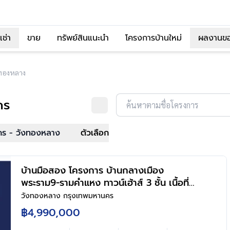
เช่า
ขาย
ทรัพย์สินแนะนำ
โครงการบ้านใหม่
ผลงานข
งทองหลาง
คร
ค้นหาตามชื่อโครงการ
คร - วังทองหลาง
ตัวเลือก
บ้านมือสอง โครงการ บ้านกลางเมือง
พระราม9-รามคำแหง ทาวน์เฮ้าส์ 3 ชั้น เนื้อที่
23.2 ตร.ว. พื้นที่ใช้สอย 150 ตร.ม. 3 ห้องนอน
วังทองหลาง กรุงเทพมหานคร
3 ห้องน้ำ จอดรถ 2 คัน ส่วนกลางครบ สระ
฿4,990,000
ว่ายน้ำ ฟิตเนส คลับเฮ้าส์ ใกล้รถไฟฟ้าสายสี