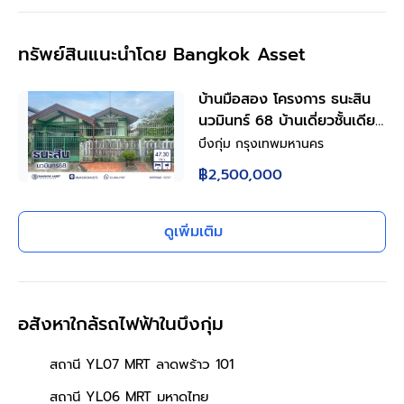
ทรัพย์สินแนะนำโดย Bangkok Asset
บ้านมือสอง โครงการ ธนะสิน
นวมินทร์ 68 บ้านเดี่ยวชั้นเดียว
เนื้อที่ 47.3 ตร.ว. พื้นที่ใช้สอย
บึงกุ่ม กรุงเทพมหานคร
80 ตร.ม. 2 ห้องนอน 1 ห้องน้ำ
฿2,500,000
จอดรถ 1 คัน ทำเลนวมินทร์
ใกล้ถนนประเสริฐมนูกิจ ใกล้
แฟชั่นไอส์แลนด์ รพ.สินแพทย์
ดูเพิ่มเติม
และรถไฟฟ้าสายสีชมพู สถานี
วงแหวนรามอินทรา
อสังหาใกล้รถไฟฟ้าในบึงกุ่ม
สถานี YL07 MRT ลาดพร้าว 101
สถานี YL06 MRT มหาดไทย