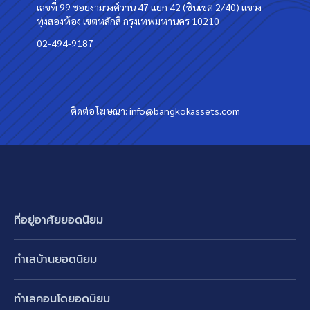
เลขที่ 99 ซอยงามวงศ์วาน 47 แยก 42 (ชินเขต 2/40) แขวง
ทุ่งสองห้อง เขตหลักสี่ กรุงเทพมหานคร 10210
02-494-9187
ติดต่อโฆษณา:
info@bangkokassets.com
-
ที่อยู่อาศัยยอดนิยม
บ้านเดี่ยว
ทำเลบ้านยอดนิยม
บ้านแฝด
พัฒนาการ ศรีนครินทร์ กรุงเทพกรีฑา
ทาวน์เฮ้าส์ ทาวน์โฮม
ทำเลคอนโดยอดนิยม