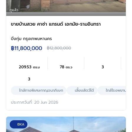
ดูแล้ว
ขายบ้านสวย คาซ่า แกรนด์ เอกมัย-รามอินทรา
บึงกุ่ม กรุงเทพมหานคร
฿11,800,000
฿12,800,000
209.53
78
3
ตร.ม
ตร.ว
3
ใกล้ทางพิเศษกาญจนาภิเษก
เลี้ยงสัตว์ได้
ใกล้โรงพยาบาล
ประกาศวันที่: 20 Jun 2026
BKA