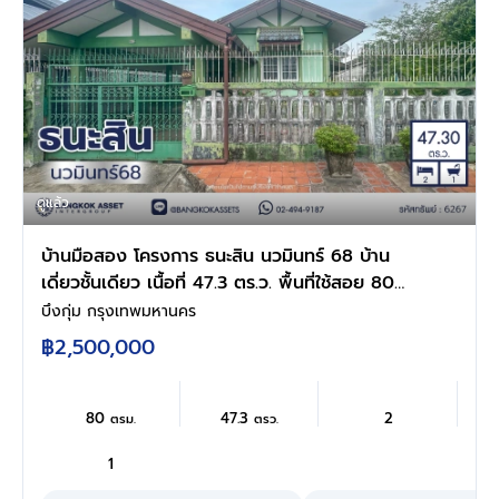
ดูแล้ว
บ้านมือสอง โครงการ ธนะสิน นวมินทร์ 68 บ้าน
เดี่ยวชั้นเดียว เนื้อที่ 47.3 ตร.ว. พื้นที่ใช้สอย 80
ตร.ม. 2 ห้องนอน 1 ห้องน้ำ จอดรถ 1 คัน ทำเลนว
บึงกุ่ม กรุงเทพมหานคร
มินทร์ ใกล้ถนนประเสริฐมนูกิจ ใกล้แฟชั่นไอส์แลนด์
฿2,500,000
รพ.สินแพทย์ และรถไฟฟ้าสายสีชมพู สถานี
วงแหวนรามอินทรา
80
47.3
2
ตรม.
ตรว.
1