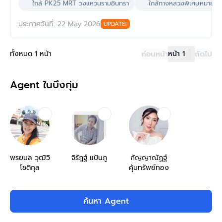
ใกล้ PK25 MRT วงแหวนรามอินทรา
ใกล้ทางหลวงพิเศษหมายเล
ประกาศวันที่: 22 May 2026
UPDATE!
ทั้งหมด 1 หน้า
ก่อนหน้า
หน้า 1
ถัดไป
Agent ในบึงกุ่ม
พรยมล วุฒิวิ
จิรัฎฐ์ แป้นภู
กัญญาณัฏฐ์
โชติกุล
คุ้มทรัพย์ทอง
ค้นหา Agent