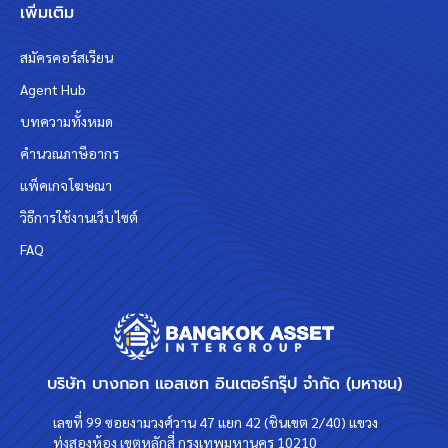
เพิ่มเติม
สมัครคอร์สเรียน
Agent Hub
บทความทั้งหมด
คำนวณภาษีอากร
แพ็คเกจโฆษณา
วิธีการใช้งานเว็บไซต์
FAQ
บริษัท บางกอก แอสเซท อินเตอร์กรุ๊ป จำกัด (มหาชน)
เลขที่ 99 ซอยงามวงศ์วาน 47 แยก 42 (ชินเขต 2/40) แขวง
ทุ่งสองห้อง เขตหลักสี่ กรุงเทพมหานคร 10210