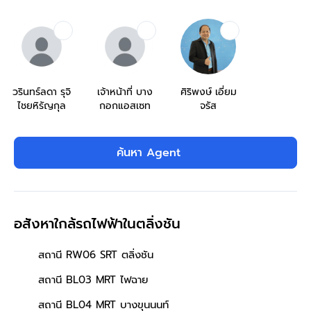
วรินทร์ลดา รุจิ
เจ้าหน้าที่ บาง
ศิริพงษ์ เอี่ยม
ไชยหิรัญกุล
กอกแอสเซท
จรัส
ค้นหา Agent
อสังหาใกล้รถไฟฟ้าในตลิ่งชัน
สถานี RW06 SRT ตลิ่งชัน
สถานี BL03 MRT ไฟฉาย
สถานี BL04 MRT บางขุนนนท์