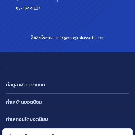
02-494-9187
ติดต่อโฆษณา:
info@bangkokassets.com
-
ที่อยู่อาศัยยอดนิยม
บ้านเดี่ยว
ทำเลบ้านยอดนิยม
บ้านแฝด
พัฒนาการ ศรีนครินทร์ กรุงเทพกรีฑา
ทาวน์เฮ้าส์ ทาวน์โฮม
ทำเลคอนโดยอดนิยม
รามอินทรา-วัชรพล สายไหม-หทัยราษฎร์
คอนโดมิเนียม
อโศก ทองหล่อ เอกมัย