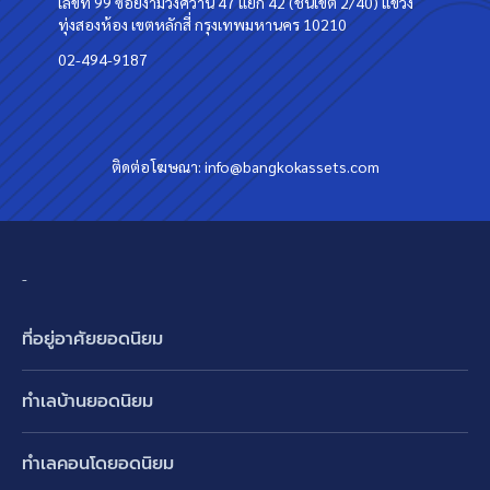
เลขที่ 99 ซอยงามวงศ์วาน 47 แยก 42 (ชินเขต 2/40) แขวง
ทุ่งสองห้อง เขตหลักสี่ กรุงเทพมหานคร 10210
02-494-9187
ติดต่อโฆษณา:
info@bangkokassets.com
-
ที่อยู่อาศัยยอดนิยม
บ้านเดี่ยว
ทำเลบ้านยอดนิยม
บ้านแฝด
พัฒนาการ ศรีนครินทร์ กรุงเทพกรีฑา
ทาวน์เฮ้าส์ ทาวน์โฮม
ทำเลคอนโดยอดนิยม
รามอินทรา-วัชรพล สายไหม-หทัยราษฎร์