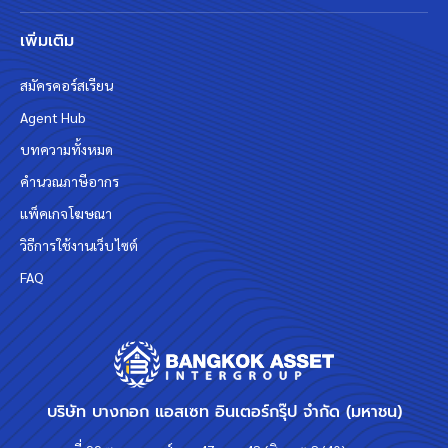
เพิ่มเติม
สมัครคอร์สเรียน
Agent Hub
บทความทั้งหมด
คำนวณภาษีอากร
แพ็คเกจโฆษณา
วิธีการใช้งานเว็บไซต์
FAQ
บริษัท บางกอก แอสเซท อินเตอร์กรุ๊ป จำกัด (มหาชน)