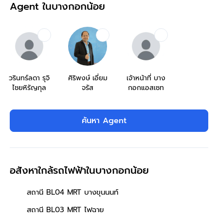
Agent ในบางกอกน้อย
วรินทร์ลดา รุจิ
ศิริพงษ์ เอี่ยม
เจ้าหน้าที่ บาง
ไชยหิรัญกุล
จรัส
กอกแอสเซท
ค้นหา Agent
อสังหาใกล้รถไฟฟ้าในบางกอกน้อย
สถานี BL04 MRT บางขุนนนท์
สถานี BL03 MRT ไฟฉาย