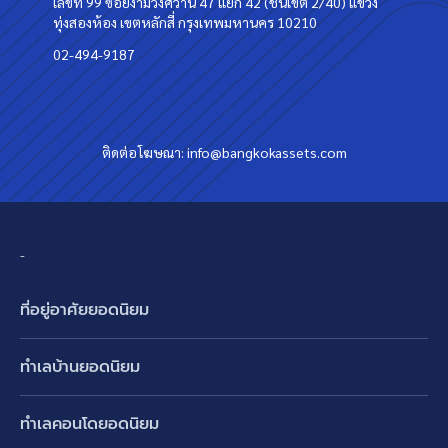
เลขที่ 99 ซอยงามวงศ์วาน 47 แยก 42 (ชินเขต 2/40) แขวง
ทุ่งสองห้อง เขตหลักสี่ กรุงเทพมหานคร 10210
02-494-9187
ติดต่อโฆษณา:
info@bangkokassets.com
-
ที่อยู่อาศัยยอดนิยม
บ้านเดี่ยว
ทำเลบ้านยอดนิยม
บ้านแฝด
พัฒนาการ ศรีนครินทร์ กรุงเทพกรีฑา
ทาวน์เฮ้าส์ ทาวน์โฮม
ทำเลคอนโดยอดนิยม
รามอินทรา-วัชรพล สายไหม-หทัยราษฎร์