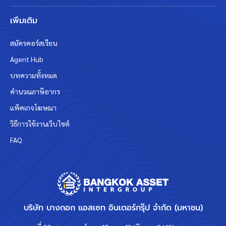
เพิ่มเติม
สมัครคอร์สเรียน
Agent Hub
บทความทั้งหมด
คำนวณภาษีอากร
แพ็คเกจโฆษณา
วิธีการใช้งานเว็บไซต์
FAQ
บริษัท บางกอก แอสเซท อินเตอร์กรุ๊ป จำกัด (มหาชน)