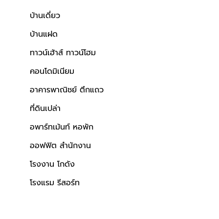
บ้านเดี่ยว
บ้านแฝด
ทาวน์เฮ้าส์ ทาวน์โฮม
คอนโดมิเนียม
อาคารพาณิชย์ ตึกแถว
ที่ดินเปล่า
อพาร์ทเม้นท์ หอพัก
ออฟฟิต สำนักงาน
โรงงาน โกดัง
โรงแรม รีสอร์ท