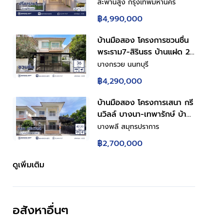
43.5 ตร.ว. พื้นที่ใช้สอย
สะพานสูง กรุงเทพมหานคร
150.86 ตร.ม. ฟังก์ชันการใช้
฿4,990,000
งาน 4 ห้องนอน 3 ห้องน้ำ
จอดรถได้ 2 คัน เชื่อมต่อถนน
บ้านมือสอง โครงการชวนชื่น
รามคำแหง ใกล้สนามบิน
พระราม7-สิรินธร บ้านแฝด 2
สุวรรณภูมิ, ทางด่วนกาญจนา
ชั้น 3 ห้องนอน 2 ห้องน้ำ
บางกรวย นนทบุรี
ภิเษก
จอดรถ 2 คัน พื้นที่ใช้สอย
฿4,290,000
150 ตร.ม. ทำเลบางกรวย ใกล้
ทางด่วนศรีรัช เข้าเมืองสะดวก
บ้านมือสอง โครงการเสนา กรี
พร้อมเข้าอยู่
นวิลล์ บางนา-เทพารักษ์ บ้าน
แฝด 2 ชั้น พร้อมอยู่ ฟังก์ชัน
บางพลี สมุทรปราการ
ครบสำหรับครอบครัว 3 ห้อง
฿2,700,000
นอน 3 ห้องน้ำ จอดรถ 2 คัน
ครัวพร้อมเคาน์เตอร์ เหล็กดัด
ดูเพิ่มเติม
มุ้งลวดครบ ทำเลดีใกล้ถนน
เทพารักษ์ ทางด่วนบูรพาวิถี
ใกล้บิ๊กซี โรงพยาบาล
อสังหาอื่นๆ
โรงเรียน เดินทางสะดวก