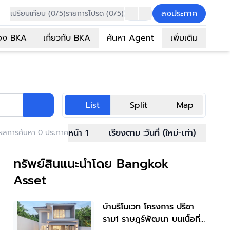
ลงประกาศ
เปรียบเทียบ (0/5)
รายการโปรด (0/5)
อง BKA
เกี่ยวกับ BKA
ค้นหา Agent
เพิ่มเติม
List
Split
Map
หน้า 1
เรียงตาม :
วันที่ (ใหม่-เก่า)
ผลการค้นหา 0 ประกาศ
ทรัพย์สินแนะนำโดย Bangkok
Asset
บ้านรีโนเวท โครงการ ปรีชา
ราม1 ราษฎร์พัฒนา บนเนื้อที่