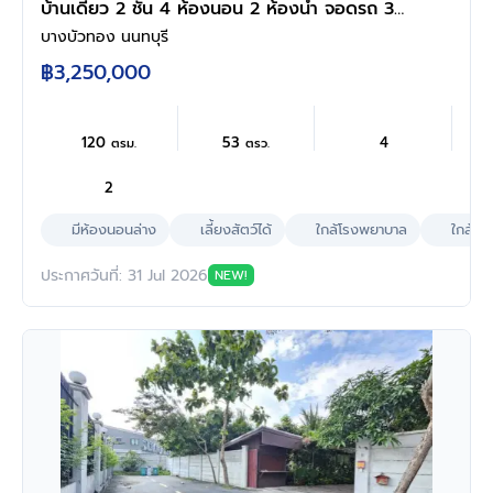
บ้านเดี่ยว 2 ชั้น 4 ห้องนอน 2 ห้องน้ำ จอดรถ 3
คัน เนื้อที่ 53 ตร.ว. ใช้สอย 120 ตร.ม. มีห้องนอน
บางบัวทอง นนทบุรี
ชั้นล่าง ครัวพร้อมเคาน์เตอร์ หลังคาโรงรถ ทำเล
฿3,250,000
บางบัวทอง นนทบุรี ติดถนนวัดลาดปลาดุก ใกล้
เซ็นทรัล เวสต์เกต
120
53
4
ตรม.
ตรว.
2
มีห้องนอนล่าง
เลี้ยงสัตว์ได้
ใกล้โรงพยาบาล
ใกล้ห้
ประกาศวันที่: 31 Jul 2026
NEW!