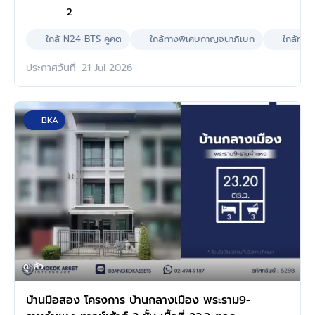
2
ใกล้ N24 BTS คูคต
ใกล้ทางพิเศษกาญจนาภิเษก
ใกล้ทางพ
ประกาศวันที่: 21 Jul 2026
BKA
ดูแล้ว
บ้านมือสอง โครงการ บ้านกลางเมือง พระราม9-