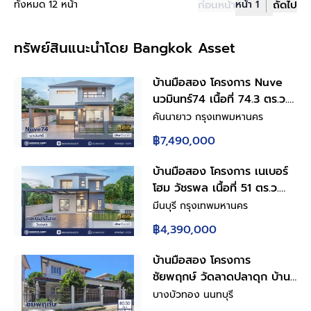
ทั้งหมด 12 หน้า
ก่อนหน้า
หน้า 1
ถัดไป
ทรัพย์สินแนะนำโดย Bangkok Asset
บ้านมือสอง โครงการ Nuve
นวมินทร์74 เนื้อที่ 74.3 ตร.ว.
ฟังก์ชัน 5 ห้องนอน 4 ห้องน้ำ
คันนายาว กรุงเทพมหานคร
2 ที่จอดรถ มีห้องนอนชั้นล่าง
฿7,490,000
ดีไซน์โดดเด่น บนทำเล
ศักยภาพ เดินทางสะดวกเชื่อม
บ้านมือสอง โครงการ เนเบอร์
ต่อถนนเกษตร-นวมินทร์ ถนน
โฮม วัชรพล เนื้อที่ 51 ตร.ว.
รามอินทรา ถนนเสรีไทย ใกล้
พื้นที่ใช้สอย 157.58 ตร.ม.
มีนบุรี กรุงเทพมหานคร
ห้างสรรพสินค้า Central
ฟังก์ชัน 4 ห้องนอน 2 ห้องน้ำ
฿4,390,000
EastVille และจุดขึ้นทางด่วน
2 ที่จอดรถ บนทำเลศักยภาพ
"ฉลองรัช"
เดินทางสะดวกเชื่อมต่อถนน
บ้านมือสอง โครงการ
สุขาภิบาล5 ถนนวัชรพล ถนน
ชัยพฤกษ์ วัดลาดปลาดุก บ้าน
รามอินทรา ใกล้ห้างสรรพสินค้า
เดี่ยว 2 ชั้น 4 ห้องนอน 2
บางบัวทอง นนทบุรี
Fashion Island และจุดขึ้น
ห้องน้ำ จอดรถ 3 คัน เนื้อที่ 53