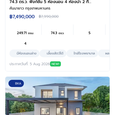
74.3 ตร.ว. ฟังก์ชัน 5 ห้องนอน 4 ห้องน้ำ 2 ที่
จอดรถ มีห้องนอนชั้นล่าง ดีไซน์โดดเด่น บนทำเล
คันนายาว กรุงเทพมหานคร
ศักยภาพ เดินทางสะดวกเชื่อมต่อถนนเกษตร-นวมิ
฿7,490,000
฿7,990,000
นทร์ ถนนรามอินทรา ถนนเสรีไทย ใกล้ห้างสรรพ
สินค้า Central EastVille และจุดขึ้นทางด่วน
"ฉลองรัช"
249.71
74.3
5
ตรม.
ตรว.
4
มีห้องนอนล่าง
เลี้ยงสัตว์ได้
ใกล้โรงพยาบาล
ผลรวมบ
ประกาศวันที่: 5 Aug 2026
NEW!
BKA