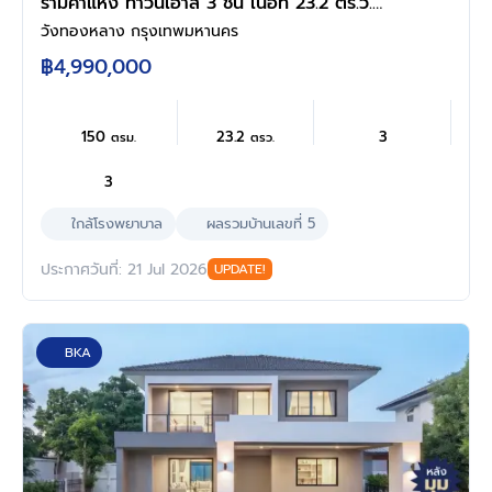
รามคำแหง ทาวน์เฮ้าส์ 3 ชั้น เนื้อที่ 23.2 ตร.ว.
พื้นที่ใช้สอย 150 ตร.ม. 3 ห้องนอน 3 ห้องน้ำ จอด
วังทองหลาง กรุงเทพมหานคร
รถ 2 คัน ส่วนกลางครบ สระว่ายน้ำ ฟิตเนส คลับ
฿4,990,000
เฮ้าส์ ใกล้รถไฟฟ้าสายสีเหลืองสถานีรามคำ และ
ทางด่วนฉลองรัช
150
23.2
3
ตรม.
ตรว.
3
ใกล้โรงพยาบาล
ผลรวมบ้านเลขที่ 5
ประกาศวันที่: 21 Jul 2026
UPDATE!
BKA