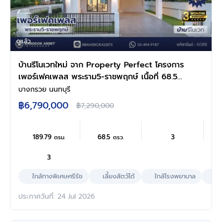
ดูแล้ว
บ้านรีโนเวทใหม่ จาก Property Perfect โครงการ
เพอร์เฟคเพลส พระราม5-ราชพฤกษ์ เนื้อที่ 68.5
ตร.ว. พื้นที่ใช้สอย 189.79 ตร.ม. ฟังก์ชัน 3 ห้อง
บางกรวย นนทบุรี
นอน 3 ห้องน้ำ 2 ที่จอดรถ พร้อม Facility ภายใน
฿6,790,000
฿7,290,000
โครงการครบครัน บนทำเลติดถนน ตอบโจทย์ทุก
การใช้ชีวิตใจกลาง Community ชั้นนำมากมาย
189.79
68.5
3
ตรม.
ตรว.
3
ใกล้ทางพิเศษศรีรัช
เลี้ยงสัตว์ได้
ใกล้โรงพยาบาล
ผล
ประกาศวันที่: 24 Jul 2026