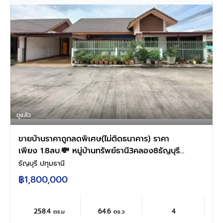
ดูแล้ว
ขายบ้านราคาถูกลดพิเศษ(ไม่ติดธนาคาร) ราคา
เพียง 1.8ลบ.💸 หมู่บ้านทรัพย์ธานี3คลอง8ธัญบุรี
บ้านหันหน้าทางทิศเหนือ ถนนรังสิต-นครนายก ใน
ธัญบุรี ปทุมธานี
หมู่บ้านมีระบบรักษาความปลอดภัยมีตำรวจตรวจ
฿1,800,000
ตอนกลางคืนใช้คีการ์ดในการเข้าออก👮‍♀️ สโมสรมี
สนามฟุตบอล,ลานนวดเท้า,เครื่องออกกำลังกายอ
รกเพียบ⚽️🏋️ 🏡เนื้อที่ 64.6 ตรว.
258.4
64.6
4
ตร.ม
ตร.ว