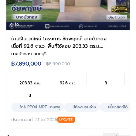
ดูแล้ว
บ้านรีโนเวทใหม่ โครงการ ชัยพฤกษ์ บางบัวทอง
เนื้อที่ 92.6 ตร.ว. พื้นที่ใช้สอย 203.33 ตร.ม.
ฟังก์ชัน 4 ห้องนอน 3 ห้องน้ำ จอดรถได้ 2 คัน
บางบัวทอง นนทบุรี
พร้อม Facilities โครงการครบครัน ทำเลติดถนน
฿7,890,000
฿8,990,000
บางกรวย-ไทรน้อย เชื่อมต่อถนนกาญจนาภิเษก
ใกล้เซ็นทรัลนอร์ทวิลล์ และรถไฟฟ้าสายสีม่วง
"สถานีบางพลู"
203.33
92.6
3
ตรม.
ตรว.
3
ใกล้ PP04 MRT บางพลู
มีห้องนอนล่าง
เลี้ยงสัตว์ได้
ประกาศวันที่: 21 Jul 2026
UPDATE!