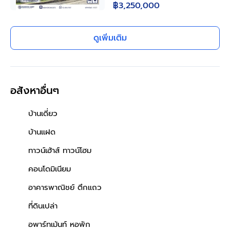
฿3,250,000
ทางด่วน "ฉลองรัช"
ตร.ว. ใช้สอย 120 ตร.ม. มีห้อง
นอนชั้นล่าง ครัวพร้อม
เคาน์เตอร์ หลังคาโรงรถ ทำเล
ดูเพิ่มเติม
บางบัวทอง นนทบุรี ติดถนนวัด
ลาดปลาดุก ใกล้เซ็นทรัล เวสต์
เกต
อสังหาอื่นๆ
บ้านเดี่ยว
บ้านแฝด
ทาวน์เฮ้าส์ ทาวน์โฮม
คอนโดมิเนียม
อาคารพาณิชย์ ตึกแถว
ที่ดินเปล่า
อพาร์ทเม้นท์ หอพัก