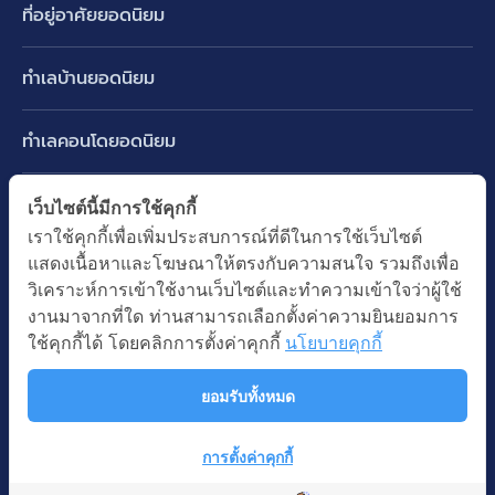
ที่อยู่อาศัยยอดนิยม
บ้านเดี่ยว
ทำเลบ้านยอดนิยม
บ้านแฝด
พัฒนาการ ศรีนครินทร์ กรุงเทพกรีฑา
ทาวน์เฮ้าส์ ทาวน์โฮม
ทำเลคอนโดยอดนิยม
รามอินทรา-วัชรพล สายไหม-หทัยราษฎร์
คอนโดมิเนียม
อโศก ทองหล่อ เอกมัย
บางนา รามคำแหง 2
ทำเล BTS ยอดนิยม
เว็บไซต์นี้มีการใช้คุกกี้
อาคารพาณิชย์ ตึกแถว
พระราม 9
เราใช้คุกกี้เพื่อเพิ่มประสบการณ์ที่ดีในการใช้เว็บไซต์
ปทุมธานี รังสิต ลำลูกกา
BTS ทองหล่อ
ที่ดินเปล่า
แสดงเนื้อหาและโฆษณาให้ตรงกับความสนใจ รวมถึงเพื่อ
อ่อนนุช ปุณณวิถี
ทำเล MRT ยอดนิยม
นนทบุรี บางใหญ่ บางบัวทอง
BTS เอกมัย
วิเคราะห์การเข้าใช้งานเว็บไซต์และทำความเข้าใจว่าผู้ใช้
อพาร์ทเม้นท์ หอพัก
รัชดาภิเษก ห้วยขวาง
MRT เพชรบุรี
งานมาจากที่ใด ท่านสามารถเลือกตั้งค่าความยินยอมการ
BTS พร้อมพงษ์
คำค้นยอดนิยม
ออฟฟิต สำนักงาน
ใช้คุกกี้ได้ โดยคลิกการตั้งค่าคุกกี้
นโยบายคุกกี้
ห้าแยกลาดพร้าว
MRT พระราม 9
BTS อ่อนนุช
บ้านมือสอง
โรงงาน โกดัง
MRT สุขุมวิท
ยอมรับทั้งหมด
BTS ช่องนนทรี
นโยบายความเป็นส่วนตัว
นโยบายการใช้คุกกี้
ซื้อบ้าน ขายบ้าน
โรงแรม รีสอร์ท
MRT พหลโยธิน
BTS อโศก
สงวนลิขสิทธิ โดยบริษัท บางกอก แอสเซท อินเตอร์กรุ๊ป จำกัด (มหาชน).
เช่าบ้าน ปล่อยเช่า
การตั้งค่าคุกกี้
MRT สามย่าน
© All Rights Reserved
Map
คอนโดติดรถไฟฟ้า