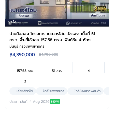
ดูแล้ว
บ้านมือสอง โครงการ เนเบอร์โฮม วัชรพล เนื้อที่ 51
ตร.ว. พื้นที่ใช้สอย 157.58 ตร.ม. ฟังก์ชัน 4 ห้อง
นอน 2 ห้องน้ำ 2 ที่จอดรถ บนทำเลศักยภาพ เดิน
มีนบุรี กรุงเทพมหานคร
ทางสะดวกเชื่อมต่อถนนสุขาภิบาล5 ถนนวัชรพล
฿4,390,000
฿4,790,000
ถนนรามอินทรา ใกล้ห้างสรรพสินค้า Fashion
Island และจุดขึ้นทางด่วน "ฉลองรัช"
157.58
51
4
ตรม.
ตรว.
2
เลี้ยงสัตว์ได้
ใกล้โรงพยาบาล
ใกล้ห้างสรรพสินค้า
ผล
ประกาศวันที่: 4 Aug 2026
NEW!