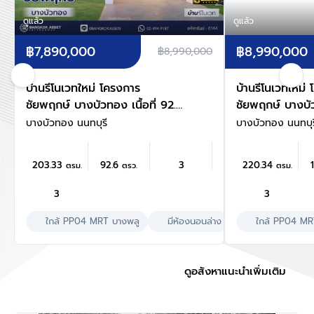
ดูแล้ว
ดูแล้ว
฿7,890,000
฿8,990,000
฿8,990,000
บ้านรีโนเวทใหม่ โครงการ
บ้านรีโนเวทใหม่
ชัยพฤกษ์ บางบัวทอง เนื้อที่ 92.6
ชัยพฤกษ์ บางบัวท
ตร.ว. พื้นที่ใช้สอย 203.33 ตร.ม.
ตร.ว. พื้นที่ใช้
บางบัวทอง นนทบุรี
บางบัวทอง นนทบุร
ฟังก์ชัน 4 ห้องนอน 3 ห้องน้ำ
ฟังก์ชัน 4 ห้อง
จอดรถได้ 2 คัน พร้อม Facilities
จอดรถได้ 2 คัน 
203.33
92.6
3
220.34
ตรม.
ตรว.
ตรม.
โครงการครบครัน ทำเลติดถนน
โครงการครบครั
บางกรวย-ไทรน้อย เชื่อมต่อถนน
บางกรวย-ไทรน้อ
3
3
กาญจนาภิเษก ใกล้เซ็นทรัลนอร์ทวิ
กาญจนาภิเษก ใกล
ลล์ และรถไฟฟ้าสายสีม่วง "สถานี
ใกล้ PP04 MRT บางพลู
มีห้องนอนล่าง
ลล์ และรถไฟฟ้าส
เลี้ยงสัตว์ได้
ใกล้ PP04 MR
บางพลู"
บางพลู"
ดูอสังหาแนะนำเพิ่มเติม