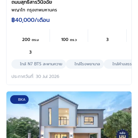
ถนนสุทธิสารวินิจฉัย
พญาไท กรุงเทพมหานคร
฿40,000
/เดือน
200
100
3
ตร.ม
ตร.ว
3
ใกล้ N7 BTS สะพานควาย
ใกล้โรงพยาบาล
ใกล้ห้างสรรพสิ
ประกาศวันที่: 30 Jul 2026
BKA