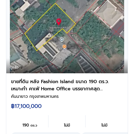
ดูแล้ว
ขายที่ดิน หลัง Fashion Island ขนาด 190 ตร.ว.
เหมาะทำ คาเฟ่ Home Office บรรยากาศสุด
Private
คันนายาว กรุงเทพมหานคร
฿17,100,000
190
ไม่มี
ไม่มี
ตร.ว