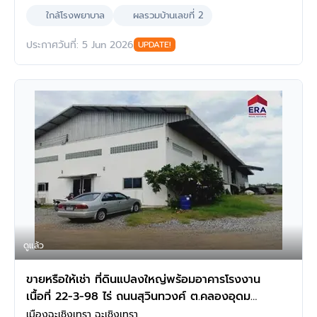
ใกล้โรงพยาบาล
ผลรวมบ้านเลขที่ 2
ประกาศวันที่: 5 Jun 2026
UPDATE!
ดูแล้ว
ขายหรือให้เช่า ที่ดินแปลงใหญ่พร้อมอาคารโรงงาน
เนื้อที่ 22-3-98 ไร่ ถนนสุวินทวงศ์ ต.คลองอุดม
ชลจร อ.เมืองฉะเชิงเทรา
เมืองฉะเชิงเทรา ฉะเชิงเทรา