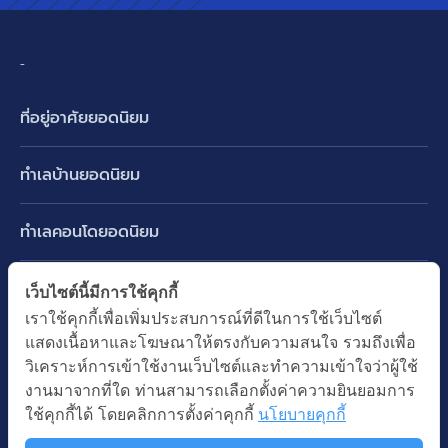
-
ที่อยู่อาศัยยอดนิยม
บ้านเดี่ยว
ทำเลบ้านยอดนิยม
บ้านแฝด
พัฒนาการ ศรีนครินทร์ กรุงเทพกรีฑา
ทาวน์เฮ้าส์ ทาวน์โฮม
ทำเลคอนโดยอดนิยม
รามอินทรา-วัชรพล สายไหม-หทัยราษฎร์
คอนโดมิเนียม
อโศก ทองหล่อ เอกมัย
บางนา รามคำแหง 2
ทำเล BTS ยอดนิยม
เว็บไซต์นี้มีการใช้คุกกี้
อาคารพาณิชย์ ตึกแถว
พระราม 9
เราใช้คุกกี้เพื่อเพิ่มประสบการณ์ที่ดีในการใช้เว็บไซต์
ปทุมธานี รังสิต ลำลูกกา
BTS ทองหล่อ
ที่ดินเปล่า
แสดงเนื้อหาและโฆษณาให้ตรงกับความสนใจ รวมถึงเพื่อ
อ่อนนุช ปุณณวิถี
ทำเล MRT ยอดนิยม
นนทบุรี บางใหญ่ บางบัวทอง
BTS เอกมัย
วิเคราะห์การเข้าใช้งานเว็บไซต์และทำความเข้าใจว่าผู้ใช้
อพาร์ทเม้นท์ หอพัก
รัชดาภิเษก ห้วยขวาง
MRT เพชรบุรี
งานมาจากที่ใด ท่านสามารถเลือกตั้งค่าความยินยอมการ
BTS พร้อมพงษ์
คำค้นยอดนิยม
ออฟฟิต สำนักงาน
ใช้คุกกี้ได้ โดยคลิกการตั้งค่าคุกกี้
นโยบายคุกกี้
ห้าแยกลาดพร้าว
MRT พระราม 9
BTS อ่อนนุช
บ้านมือสอง
โรงงาน โกดัง