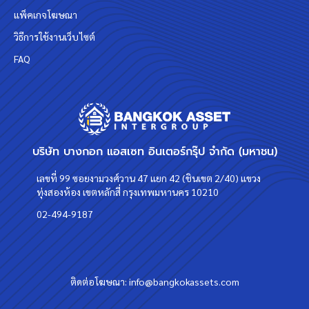
แพ็คเกจโฆษณา
วิธีการใช้งานเว็บไซต์
FAQ
บริษัท บางกอก แอสเซท อินเตอร์กรุ๊ป จำกัด (มหาชน)
เลขที่ 99 ซอยงามวงศ์วาน 47 แยก 42 (ชินเขต 2/40) แขวง
ทุ่งสองห้อง เขตหลักสี่ กรุงเทพมหานคร 10210
02-494-9187
ติดต่อโฆษณา:
info@bangkokassets.com