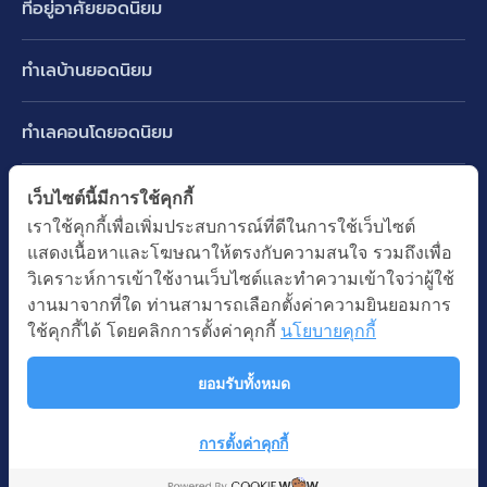
ที่อยู่อาศัยยอดนิยม
บ้านเดี่ยว
ทำเลบ้านยอดนิยม
บ้านแฝด
พัฒนาการ ศรีนครินทร์ กรุงเทพกรีฑา
ทาวน์เฮ้าส์ ทาวน์โฮม
ทำเลคอนโดยอดนิยม
รามอินทรา-วัชรพล สายไหม-หทัยราษฎร์
คอนโดมิเนียม
อโศก ทองหล่อ เอกมัย
บางนา รามคำแหง 2
ทำเล BTS ยอดนิยม
เว็บไซต์นี้มีการใช้คุกกี้
อาคารพาณิชย์ ตึกแถว
พระราม 9
เราใช้คุกกี้เพื่อเพิ่มประสบการณ์ที่ดีในการใช้เว็บไซต์
ปทุมธานี รังสิต ลำลูกกา
BTS ทองหล่อ
ที่ดินเปล่า
แสดงเนื้อหาและโฆษณาให้ตรงกับความสนใจ รวมถึงเพื่อ
อ่อนนุช ปุณณวิถี
ทำเล MRT ยอดนิยม
นนทบุรี บางใหญ่ บางบัวทอง
BTS เอกมัย
วิเคราะห์การเข้าใช้งานเว็บไซต์และทำความเข้าใจว่าผู้ใช้
อพาร์ทเม้นท์ หอพัก
รัชดาภิเษก ห้วยขวาง
MRT เพชรบุรี
งานมาจากที่ใด ท่านสามารถเลือกตั้งค่าความยินยอมการ
BTS พร้อมพงษ์
คำค้นยอดนิยม
ออฟฟิต สำนักงาน
ใช้คุกกี้ได้ โดยคลิกการตั้งค่าคุกกี้
นโยบายคุกกี้
ห้าแยกลาดพร้าว
MRT พระราม 9
BTS อ่อนนุช
บ้านมือสอง
โรงงาน โกดัง
MRT สุขุมวิท
ยอมรับทั้งหมด
BTS ช่องนนทรี
นโยบายความเป็นส่วนตัว
นโยบายการใช้คุกกี้
ซื้อบ้าน ขายบ้าน
โรงแรม รีสอร์ท
MRT พหลโยธิน
BTS อโศก
สงวนลิขสิทธิ โดยบริษัท บางกอก แอสเซท อินเตอร์กรุ๊ป จำกัด (มหาชน).
เช่าบ้าน ปล่อยเช่า
การตั้งค่าคุกกี้
MRT สามย่าน
© All Rights Reserved
Map
คอนโดติดรถไฟฟ้า