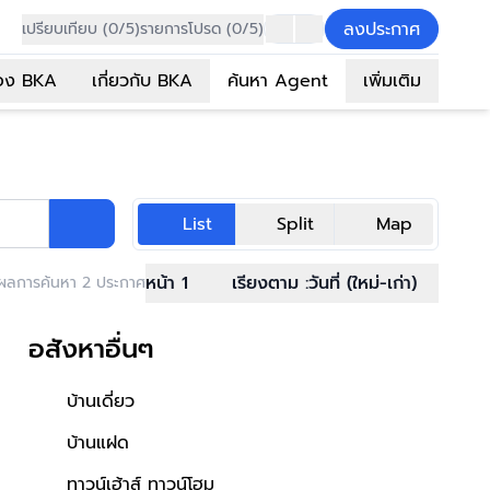
ลงประกาศ
เปรียบเทียบ (0/5)
รายการโปรด (0/5)
อง BKA
เกี่ยวกับ BKA
ค้นหา Agent
เพิ่มเติม
List
Split
Map
หน้า 1
เรียงตาม :
วันที่ (ใหม่-เก่า)
ผลการค้นหา 2 ประกาศ
อสังหาอื่นๆ
บ้านเดี่ยว
บ้านแฝด
ทาวน์เฮ้าส์ ทาวน์โฮม