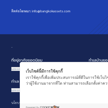
ติดต่อโฆษณา:
info@bangkokassets.com
-
ที่อยู่อาศัยยอดนิยม
ทำเลบ้านยอ
บ้านเดี่ยว
พัฒนาการ ศรี
แสดงเพิ่มเติม
แสดงเพิ่มเติม
เว็บไซต์นี้มีการใช้คุกกี้
บ้านแฝด
รามอินทรา-ว
เราใช้คุกกี้เพื่อเพิ่มประสบการณ์ที่ดีในการใช้
ทำเล MRT ยอดนิยม
คำค้นยอดน
ทาวน์เฮ้าส์ ทาวน์โฮม
บางนา รามคำ
ว่าผู้ใช้งานมาจากที่ใด ท่านสามารถเลือกตั้งค่าควา
คอนโดมิเนียม
ปทุมธานี รังส
MRT เพชรบุรี
บ้านมือสอง
แสดงเพิ่มเติม
อาคารพาณิชย์ ตึกแถว
นนทบุรี บางใ
MRT พระราม 9
ซื้อบ้าน ขายบ
ที่ดินเปล่า
นโยบายความเป็นส่วนตัว
นโยบายการใช้คุกกี้
MRT สุขุมวิท
เช่าบ้าน ปล่อ