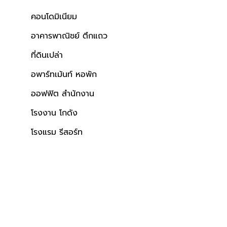
คอนโดมิเนียม
อาคารพาณิชย์ ตึกแถว
ที่ดินเปล่า
อพาร์ทเม้นท์ หอพัก
ออฟฟิต สำนักงาน
โรงงาน โกดัง
โรงแรม รีสอร์ท
ใกล้ทางพิเศษศรีรัช
เลี้ยงสัตว์ได้
ใกล้โรงพยาบาล
ผลรวมบ้านเล