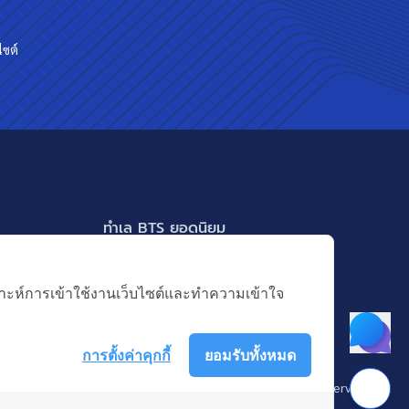
ไซต์
ทำเล BTS ยอดนิยม
BTS ทองหล่อ
แสดงเพิ่มเติม
BTS เอกมัย
คราะห์การเข้าใช้งานเว็บไซต์และทำความเข้าใจ
BTS พร้อมพงษ์
BTS อ่อนนุช
การตั้งค่าคุกกี้
ยอมรับทั้งหมด
BTS ช่องนนทรี
 บางกอก แอสเซท อินเตอร์กรุ๊ป จำกัด (มหาชน). © All Rights Reserved
BTS อโศก