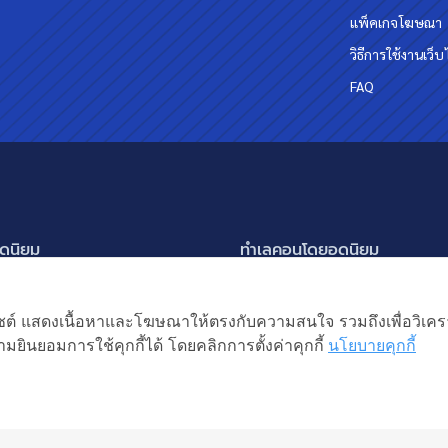
แพ็คเกจโฆษณา
วิธีการใช้งานเว็บ
FAQ
ดนิยม
ทำเลคอนโดยอดนิยม
นครินทร์ กรุงเทพกรีฑา
อโศก ทองหล่อ เอกมัย
แสดงเพิ่มเติม
ัชรพล สายไหม-หทัยราษฎร์
พระราม 9
เว็บไซต์ แสดงเนื้อหาและโฆษณาให้ตรงกับความสนใจ รวมถึงเพื่อวิเ
ิยม
แหง 2
อ่อนนุช ปุณณวิถี
มยินยอมการใช้คุกกี้ได้ โดยคลิกการตั้งค่าคุกกี้
นโยบายคุกกี้
ิต ลำลูกกา
รัชดาภิเษก ห้วยขวาง
หญ่ บางบัวทอง
ห้าแยกลาดพร้าว
้าน
สงวนลิขสิทธิ โดยบริษัท
ยเช่า