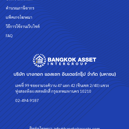
คำนวณภาษีอากร
แพ็คเกจโฆษณา
วิธีการใช้งานเว็บไซต์
FAQ
บริษัท บางกอก แอสเซท อินเตอร์กรุ๊ป จำกัด (มหาชน)
เลขที่ 99 ซอยงามวงศ์วาน 47 แยก 42 (ชินเขต 2/40) แขวง
ทุ่งสองห้อง เขตหลักสี่ กรุงเทพมหานคร 10210
02-494-9187
ติดต่อโฆษณา:
info@bangkokassets.com