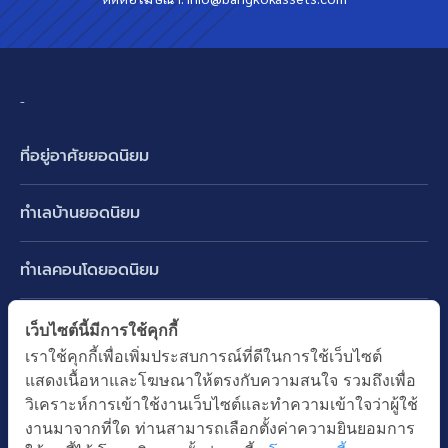
-
ที่อยู่อาศัยยอดนิยม
บ้านเดี่ยว
ทำเลบ้านยอดนิยม
บ้านแฝด
พัฒนาการ ศรีนครินทร์ กรุงเทพกรีฑา
ทาวน์เฮ้าส์ ทาวน์โฮม
ทำเลคอนโดยอดนิยม
รามอินทรา-วัชรพล สายไหม-หทัยราษฎร์
คอนโดมิเนียม
อโศก ทองหล่อ เอกมัย
บางนา รามคำแหง 2
ทำเล BTS ยอดนิยม
เว็บไซต์นี้มีการใช้คุกกี้
อาคารพาณิชย์ ตึกแถว
พระราม 9
เราใช้คุกกี้เพื่อเพิ่มประสบการณ์ที่ดีในการใช้เว็บไซต์
ปทุมธานี รังสิต ลำลูกกา
BTS ทองหล่อ
ที่ดินเปล่า
แสดงเนื้อหาและโฆษณาให้ตรงกับความสนใจ รวมถึงเพื่อ
อ่อนนุช ปุณณวิถี
ทำเล MRT ยอดนิยม
นนทบุรี บางใหญ่ บางบัวทอง
BTS เอกมัย
วิเคราะห์การเข้าใช้งานเว็บไซต์และทำความเข้าใจว่าผู้ใช้
อพาร์ทเม้นท์ หอพัก
รัชดาภิเษก ห้วยขวาง
MRT เพชรบุรี
งานมาจากที่ใด ท่านสามารถเลือกตั้งค่าความยินยอมการ
BTS พร้อมพงษ์
คำค้นยอดนิยม
ออฟฟิต สำนักงาน