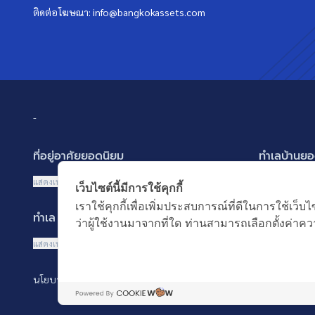
ติดต่อโฆษณา:
info@bangkokassets.com
-
ที่อยู่อาศัยยอดนิยม
ทำเลบ้านยอ
บ้านเดี่ยว
พัฒนาการ ศรี
แสดงเพิ่มเติม
แสดงเพิ่มเติม
เว็บไซต์นี้มีการใช้คุกกี้
บ้านแฝด
รามอินทรา-ว
เราใช้คุกกี้เพื่อเพิ่มประสบการณ์ที่ดีในการใช้
ทำเล MRT ยอดนิยม
คำค้นยอดน
ทาวน์เฮ้าส์ ทาวน์โฮม
บางนา รามคำ
ว่าผู้ใช้งานมาจากที่ใด ท่านสามารถเลือกตั้งค่าควา
คอนโดมิเนียม
ปทุมธานี รังส
MRT เพชรบุรี
บ้านมือสอง
แสดงเพิ่มเติม
อาคารพาณิชย์ ตึกแถว
นนทบุรี บางใ
MRT พระราม 9
ซื้อบ้าน ขายบ
ที่ดินเปล่า
นโยบายความเป็นส่วนตัว
นโยบายการใช้คุกกี้
MRT สุขุมวิท
เช่าบ้าน ปล่อ
อพาร์ทเม้นท์ หอพัก
MRT พหลโยธิน
คอนโดติดรถไ