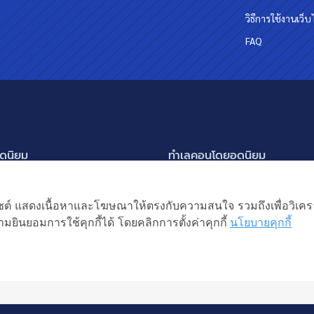
วิธีการใช้งานเว็บ
FAQ
ดนิยม
ทำเลคอนโดยอดนิยม
นครินทร์ กรุงเทพกรีฑา
อโศก ทองหล่อ เอกมัย
แสดงเพิ่มเติม
ัชรพล สายไหม-หทัยราษฎร์
พระราม 9
เว็บไซต์ แสดงเนื้อหาและโฆษณาให้ตรงกับความสนใจ รวมถึงเพื่อวิเ
ิยม
แหง 2
อ่อนนุช ปุณณวิถี
มยินยอมการใช้คุกกี้ได้ โดยคลิกการตั้งค่าคุกกี้
นโยบายคุกกี้
ิต ลำลูกกา
รัชดาภิเษก ห้วยขวาง
หญ่ บางบัวทอง
ห้าแยกลาดพร้าว
้าน
สงวนลิขสิทธิ โดยบริษัท
ยเช่า
ฟฟ้า