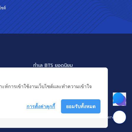
ไซต์
ทำเล BTS ยอดนิยม
BTS ทองหล่อ
แสดงเพิ่มเติม
BTS เอกมัย
คราะห์การเข้าใช้งานเว็บไซต์และทำความเข้าใจ
BTS พร้อมพงษ์
BTS อ่อนนุช
การตั้งค่าคุกกี้
ยอมรับทั้งหมด
BTS ช่องนนทรี
 บางกอก แอสเซท อินเตอร์กรุ๊ป จำกัด (มหาชน). © All Rights Reserved
BTS อโศก