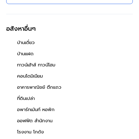
เทพารักษ์ ทางด่วนบูรพาวิถี
ใกล้บิ๊กซี โรงพยาบาล โรงเรียน
เดินทางสะดวก
อสังหาอื่นๆ
บ้านเดี่ยว
บ้านแฝด
ทาวน์เฮ้าส์ ทาวน์โฮม
คอนโดมิเนียม
อาคารพาณิชย์ ตึกแถว
ที่ดินเปล่า
อพาร์ทเม้นท์ หอพัก
ออฟฟิต สำนักงาน
โรงงาน โกดัง