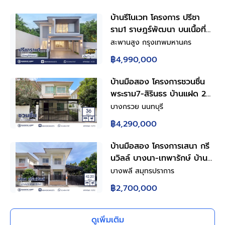
บ้านรีโนเวท โครงการ ปรีชา
ราม1 ราษฎร์พัฒนา บนเนื้อที่
43.5 ตร.ว. พื้นที่ใช้สอย
สะพานสูง กรุงเทพมหานคร
150.86 ตร.ม. ฟังก์ชันการใช้
฿4,990,000
งาน 4 ห้องนอน 3 ห้องน้ำ
จอดรถได้ 2 คัน เชื่อมต่อถนน
บ้านมือสอง โครงการชวนชื่น
รามคำแหง ใกล้สนามบิน
พระราม7-สิรินธร บ้านแฝด 2
สุวรรณภูมิ, ทางด่วนกาญจนา
ชั้น 3 ห้องนอน 2 ห้องน้ำ จอด
บางกรวย นนทบุรี
ภิเษก
รถ 2 คัน พื้นที่ใช้สอย 150
฿4,290,000
ตร.ม. ทำเลบางกรวย ใกล้
ทางด่วนศรีรัช เข้าเมืองสะดวก
บ้านมือสอง โครงการเสนา กรี
พร้อมเข้าอยู่
นวิลล์ บางนา-เทพารักษ์ บ้าน
แฝด 2 ชั้น พร้อมอยู่ ฟังก์ชัน
บางพลี สมุทรปราการ
ครบสำหรับครอบครัว 3 ห้อง
฿2,700,000
นอน 3 ห้องน้ำ จอดรถ 2 คัน
ครัวพร้อมเคาน์เตอร์ เหล็กดัด
มุ้งลวดครบ ทำเลดีใกล้ถนน
ดูเพิ่มเติม