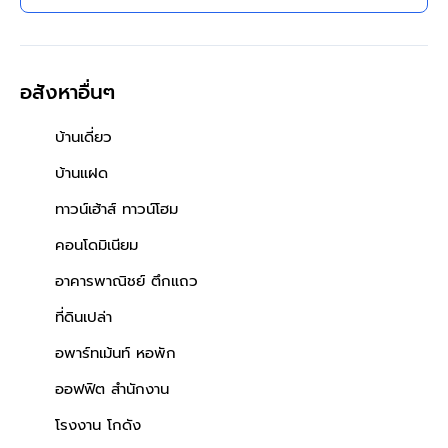
เทพารักษ์ ทางด่วนบูรพาวิถี
ใกล้บิ๊กซี โรงพยาบาล โรงเรียน
เดินทางสะดวก
อสังหาอื่นๆ
บ้านเดี่ยว
บ้านแฝด
ทาวน์เฮ้าส์ ทาวน์โฮม
คอนโดมิเนียม
อาคารพาณิชย์ ตึกแถว
ที่ดินเปล่า
อพาร์ทเม้นท์ หอพัก
ออฟฟิต สำนักงาน
โรงงาน โกดัง