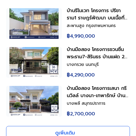
บ้านรีโนเวท โครงการ ปรีชา
ราม1 ราษฎร์พัฒนา บนเนื้อที่
43.5 ตร.ว. พื้นที่ใช้สอย
สะพานสูง กรุงเทพมหานคร
150.86 ตร.ม. ฟังก์ชันการใช้
฿4,990,000
งาน 4 ห้องนอน 3 ห้องน้ำ
จอดรถได้ 2 คัน เชื่อมต่อถนน
บ้านมือสอง โครงการชวนชื่น
รามคำแหง ใกล้สนามบิน
พระราม7-สิรินธร บ้านแฝด 2
สุวรรณภูมิ, ทางด่วนกาญจนา
ชั้น 3 ห้องนอน 2 ห้องน้ำ จอด
บางกรวย นนทบุรี
ภิเษก
รถ 2 คัน พื้นที่ใช้สอย 150
฿4,290,000
ตร.ม. ทำเลบางกรวย ใกล้
ทางด่วนศรีรัช เข้าเมืองสะดวก
บ้านมือสอง โครงการเสนา กรี
พร้อมเข้าอยู่
นวิลล์ บางนา-เทพารักษ์ บ้าน
แฝด 2 ชั้น พร้อมอยู่ ฟังก์ชัน
บางพลี สมุทรปราการ
ครบสำหรับครอบครัว 3 ห้อง
฿2,700,000
นอน 3 ห้องน้ำ จอดรถ 2 คัน
ครัวพร้อมเคาน์เตอร์ เหล็กดัด
มุ้งลวดครบ ทำเลดีใกล้ถนน
ดูเพิ่มเติม