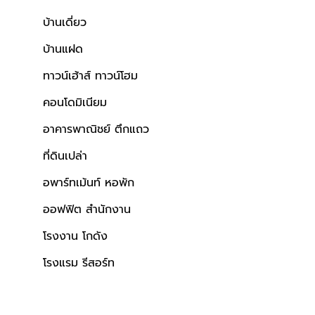
บ้านเดี่ยว
บ้านแฝด
ทาวน์เฮ้าส์ ทาวน์โฮม
คอนโดมิเนียม
อาคารพาณิชย์ ตึกแถว
ที่ดินเปล่า
อพาร์ทเม้นท์ หอพัก
ออฟฟิต สำนักงาน
โรงงาน โกดัง
โรงแรม รีสอร์ท