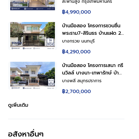
43.5 ตร.ว. พื้นที่ใช้สอย
สะพานสูง กรุงเทพมหานคร
150.86 ตร.ม. ฟังก์ชันการใช้
฿4,990,000
งาน 4 ห้องนอน 3 ห้องน้ำ
จอดรถได้ 2 คัน เชื่อมต่อถนน
บ้านมือสอง โครงการชวนชื่น
รามคำแหง ใกล้สนามบิน
พระราม7-สิรินธร บ้านแฝด 2
สุวรรณภูมิ, ทางด่วนกาญจนา
ชั้น 3 ห้องนอน 2 ห้องน้ำ
บางกรวย นนทบุรี
ภิเษก
จอดรถ 2 คัน พื้นที่ใช้สอย
฿4,290,000
150 ตร.ม. ทำเลบางกรวย ใกล้
ทางด่วนศรีรัช เข้าเมืองสะดวก
บ้านมือสอง โครงการเสนา กรี
พร้อมเข้าอยู่
นวิลล์ บางนา-เทพารักษ์ บ้าน
แฝด 2 ชั้น พร้อมอยู่ ฟังก์ชัน
บางพลี สมุทรปราการ
ครบสำหรับครอบครัว 3 ห้อง
฿2,700,000
นอน 3 ห้องน้ำ จอดรถ 2 คัน
ครัวพร้อมเคาน์เตอร์ เหล็กดัด
ดูเพิ่มเติม
มุ้งลวดครบ ทำเลดีใกล้ถนน
เทพารักษ์ ทางด่วนบูรพาวิถี
ใกล้บิ๊กซี โรงพยาบาล
อสังหาอื่นๆ
โรงเรียน เดินทางสะดวก