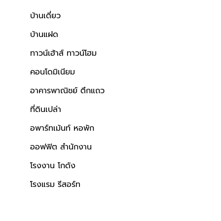
บ้านเดี่ยว
บ้านแฝด
ทาวน์เฮ้าส์ ทาวน์โฮม
คอนโดมิเนียม
อาคารพาณิชย์ ตึกแถว
ที่ดินเปล่า
อพาร์ทเม้นท์ หอพัก
ออฟฟิต สำนักงาน
โรงงาน โกดัง
โรงแรม รีสอร์ท