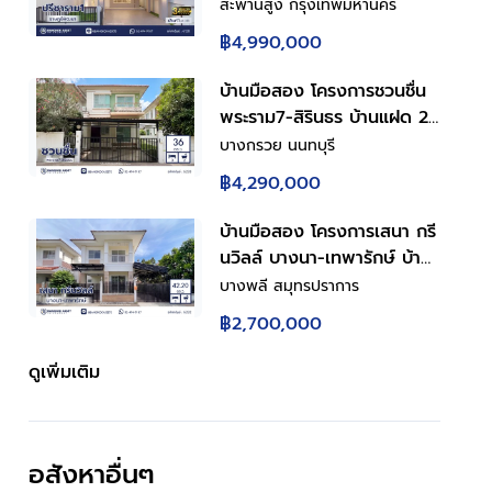
43.5 ตร.ว. พื้นที่ใช้สอย
สะพานสูง กรุงเทพมหานคร
150.86 ตร.ม. ฟังก์ชันการใช้
฿4,990,000
งาน 4 ห้องนอน 3 ห้องน้ำ
จอดรถได้ 2 คัน เชื่อมต่อถนน
บ้านมือสอง โครงการชวนชื่น
รามคำแหง ใกล้สนามบิน
พระราม7-สิรินธร บ้านแฝด 2
สุวรรณภูมิ, ทางด่วนกาญจนา
ชั้น 3 ห้องนอน 2 ห้องน้ำ
บางกรวย นนทบุรี
ภิเษก
จอดรถ 2 คัน พื้นที่ใช้สอย
฿4,290,000
150 ตร.ม. ทำเลบางกรวย ใกล้
ทางด่วนศรีรัช เข้าเมืองสะดวก
บ้านมือสอง โครงการเสนา กรี
พร้อมเข้าอยู่
นวิลล์ บางนา-เทพารักษ์ บ้าน
แฝด 2 ชั้น พร้อมอยู่ ฟังก์ชัน
บางพลี สมุทรปราการ
ครบสำหรับครอบครัว 3 ห้อง
฿2,700,000
นอน 3 ห้องน้ำ จอดรถ 2 คัน
ครัวพร้อมเคาน์เตอร์ เหล็กดัด
ดูเพิ่มเติม
มุ้งลวดครบ ทำเลดีใกล้ถนน
เทพารักษ์ ทางด่วนบูรพาวิถี
ใกล้บิ๊กซี โรงพยาบาล
อสังหาอื่นๆ
โรงเรียน เดินทางสะดวก