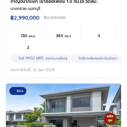
กาญจนาภิเษก เข้าซอยเพียง 1.3 กม.(ซ.วัดส้ม
เกลี้ยง) ไกล้ Lotus พลัสมอลล์ ,ไกล้ Central
บางกรวย นนทบุรี
เวสต์เกต ไกล้โรงเรียนเทพศิรินทร์
฿2,990,000
฿3,200,000
130
38.5
3
ตร.ม
ตร.ว
2
ใกล้ PP02 MRT ตลาดบางใหญ่
ใกล้ทางพิเศษประจิมรัถยา
ประกาศวันที่: 12 Jan 2026
BKA