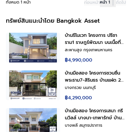
ทั้งหมด 1 หน้า
ก่อนหน้า
หน้า 1
ถัดไป
ทรัพย์สินแนะนำโดย Bangkok Asset
บ้านรีโนเวท โครงการ ปรีชา
ราม1 ราษฎร์พัฒนา บนเนื้อที่
43.5 ตร.ว. พื้นที่ใช้สอย
สะพานสูง กรุงเทพมหานคร
150.86 ตร.ม. ฟังก์ชันการใช้
฿4,990,000
งาน 4 ห้องนอน 3 ห้องน้ำ
จอดรถได้ 2 คัน เชื่อมต่อถนน
บ้านมือสอง โครงการชวนชื่น
รามคำแหง ใกล้สนามบิน
พระราม7-สิรินธร บ้านแฝด 2
สุวรรณภูมิ, ทางด่วนกาญจนา
ชั้น 3 ห้องนอน 2 ห้องน้ำ จอด
บางกรวย นนทบุรี
ภิเษก
รถ 2 คัน พื้นที่ใช้สอย 150
฿4,290,000
ตร.ม. ทำเลบางกรวย ใกล้
ทางด่วนศรีรัช เข้าเมืองสะดวก
บ้านมือสอง โครงการเสนา กรี
พร้อมเข้าอยู่
นวิลล์ บางนา-เทพารักษ์ บ้าน
แฝด 2 ชั้น พร้อมอยู่ ฟังก์ชัน
บางพลี สมุทรปราการ
ครบสำหรับครอบครัว 3 ห้อง