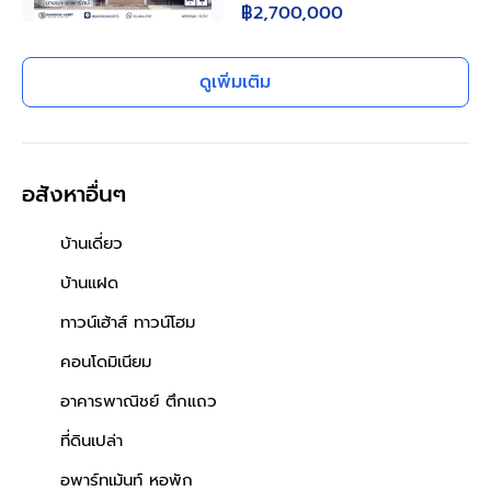
฿2,700,000
นอน 3 ห้องน้ำ จอดรถ 2 คัน
ครัวพร้อมเคาน์เตอร์ เหล็กดัด
มุ้งลวดครบ ทำเลดีใกล้ถนน
ดูเพิ่มเติม
เทพารักษ์ ทางด่วนบูรพาวิถี
ใกล้บิ๊กซี โรงพยาบาล โรงเรียน
เดินทางสะดวก
อสังหาอื่นๆ
บ้านเดี่ยว
บ้านแฝด
ทาวน์เฮ้าส์ ทาวน์โฮม
คอนโดมิเนียม
อาคารพาณิชย์ ตึกแถว
ที่ดินเปล่า
อพาร์ทเม้นท์ หอพัก