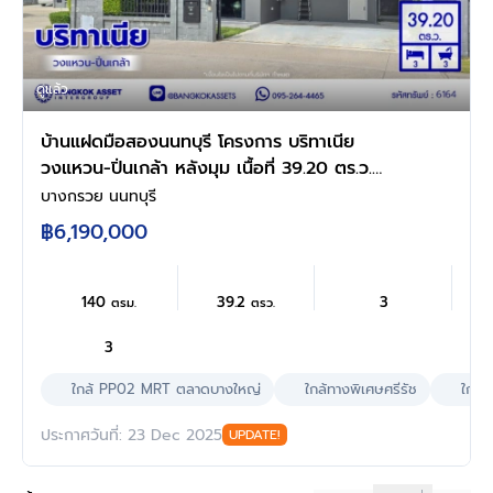
ดูแล้ว
บ้านแฝดมือสองนนทบุรี โครงการ บริทาเนีย
วงแหวน-ปิ่นเกล้า หลังมุม เนื้อที่ 39.20 ตร.ว.
พื้นที่ใช้สอย 140 ตร.ม. ฟังก์ชัน 3 ห้องนอน 3
บางกรวย นนทบุรี
ห้องน้ำ 2 ที่จอดรถ บ้านสภาพดีพร้อมแถมฟรี!
฿6,190,000
เครื่องปรับอากาศ บนทำเลแห่งการเดินทาง เชื่อม
ต่อถนนกาญจนาภิเษก, ถนนนครอินทร์, ถนน
รัตนาธิเบศร์
140
39.2
3
ตรม.
ตรว.
3
ใกล้ PP02 MRT ตลาดบางใหญ่
ใกล้ทางพิเศษศรีรัช
ใกล้
ประกาศวันที่: 23 Dec 2025
UPDATE!