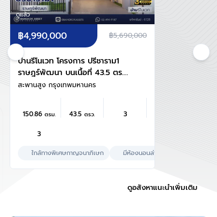
ดูแล้ว
฿4,990,000
฿5,690,000
บ้านรีโนเวท โครงการ ปรีชาราม1
ราษฎร์พัฒนา บนเนื้อที่ 43.5 ตร.ว.
พื้นที่ใช้สอย 150.86 ตร.ม. ฟังก์ชัน
สะพานสูง กรุงเทพมหานคร
การใช้งาน 4 ห้องนอน 3 ห้องน้ำ
จอดรถได้ 2 คัน เชื่อมต่อถนน
150.86
43.5
3
ตรม.
ตรว.
รามคำแหง ใกล้สนามบิน
สุวรรณภูมิ, ทางด่วนกาญจนา
3
ภิเษก
ใกล้ทางพิเศษกาญจนาภิเษก
มีห้องนอนล่าง
เลี้ยงสัตว์ได้
ดูอสังหาแนะนำเพิ่มเติม