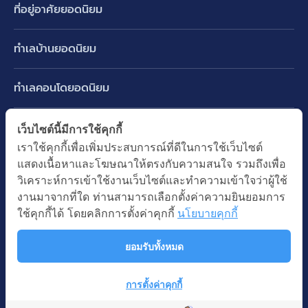
ที่อยู่อาศัยยอดนิยม
บ้านเดี่ยว
ทำเลบ้านยอดนิยม
บ้านแฝด
พัฒนาการ ศรีนครินทร์ กรุงเทพกรีฑา
ทาวน์เฮ้าส์ ทาวน์โฮม
ทำเลคอนโดยอดนิยม
รามอินทรา-วัชรพล สายไหม-หทัยราษฎร์
คอนโดมิเนียม
อโศก ทองหล่อ เอกมัย
บางนา รามคำแหง 2
ทำเล BTS ยอดนิยม
เว็บไซต์นี้มีการใช้คุกกี้
อาคารพาณิชย์ ตึกแถว
พระราม 9
เราใช้คุกกี้เพื่อเพิ่มประสบการณ์ที่ดีในการใช้เว็บไซต์
ปทุมธานี รังสิต ลำลูกกา
BTS ทองหล่อ
ที่ดินเปล่า
แสดงเนื้อหาและโฆษณาให้ตรงกับความสนใจ รวมถึงเพื่อ
อ่อนนุช ปุณณวิถี
ทำเล MRT ยอดนิยม
นนทบุรี บางใหญ่ บางบัวทอง
BTS เอกมัย
วิเคราะห์การเข้าใช้งานเว็บไซต์และทำความเข้าใจว่าผู้ใช้
อพาร์ทเม้นท์ หอพัก
รัชดาภิเษก ห้วยขวาง
MRT เพชรบุรี
งานมาจากที่ใด ท่านสามารถเลือกตั้งค่าความยินยอมการ
BTS พร้อมพงษ์
คำค้นยอดนิยม
ออฟฟิต สำนักงาน
ใช้คุกกี้ได้ โดยคลิกการตั้งค่าคุกกี้
นโยบายคุกกี้
ห้าแยกลาดพร้าว
MRT พระราม 9
BTS อ่อนนุช
บ้านมือสอง
โรงงาน โกดัง
MRT สุขุมวิท
ยอมรับทั้งหมด
BTS ช่องนนทรี
นโยบายความเป็นส่วนตัว
นโยบายการใช้คุกกี้
ซื้อบ้าน ขายบ้าน
โรงแรม รีสอร์ท
MRT พหลโยธิน
BTS อโศก
สงวนลิขสิทธิ โดยบริษัท บางกอก แอสเซท อินเตอร์กรุ๊ป จำกัด (มหาชน).
เช่าบ้าน ปล่อยเช่า
การตั้งค่าคุกกี้
MRT สามย่าน
© All Rights Reserved
Map
คอนโดติดรถไฟฟ้า