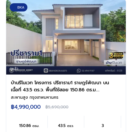
BKA
ดูแล้ว
บ้านรีโนเวท โครงการ ปรีชาราม1 ราษฎร์พัฒนา บน
เนื้อที่ 43.5 ตร.ว. พื้นที่ใช้สอย 150.86 ตร.ม.
ฟังก์ชันการใช้งาน 4 ห้องนอน 3 ห้องน้ำ จอดรถได้
สะพานสูง กรุงเทพมหานคร
2 คัน เชื่อมต่อถนนรามคำแหง ใกล้สนามบิน
฿4,990,000
฿5,690,000
สุวรรณภูมิ, ทางด่วนกาญจนาภิเษก
150.86
43.5
3
ตรม.
ตรว.