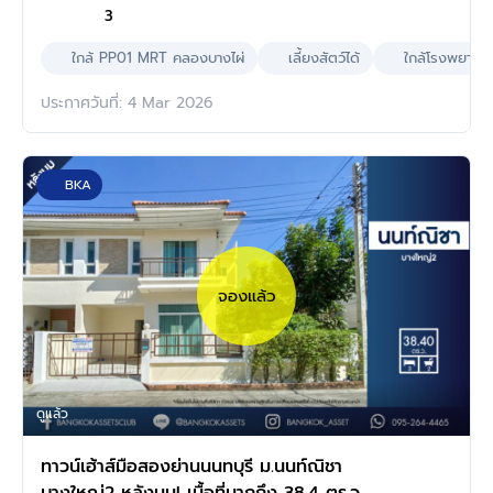
3
ใกล้ PP01 MRT คลองบางไผ่
เลี้ยงสัตว์ได้
ใกล้โรงพยาบา
ประกาศวันที่: 4 Mar 2026
BKA
จองแล้ว
ดูแล้ว
ทาวน์เฮ้าส์มือสองย่านนนทบุรี ม.นนท์ณิชา