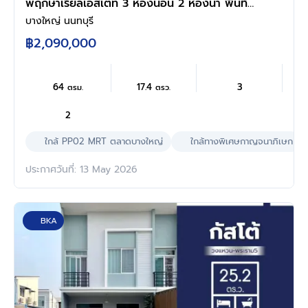
พฤกษาเรียลเอสเตท 3 ห้องนอน 2 ห้องน้ำ พื้นที่
ใช้สอย 64 ตร.ม. ที่ดิน 17.4 ตร.ว. ใกล้รถไฟฟ้าสาย
บางใหญ่ นนทบุรี
สีม่วง สถานีตลาดบางใหญ่ ใกล้เซ็นทรัลเวสต์เกต
฿2,090,000
เริ่มต้นชีวิตครอบครัวในทำเลที่ใช่
64
17.4
3
ตรม.
ตรว.
2
ใกล้ PP02 MRT ตลาดบางใหญ่
ใกล้ทางพิเศษกาญจนาภิเษก
ประกาศวันที่: 13 May 2026
BKA