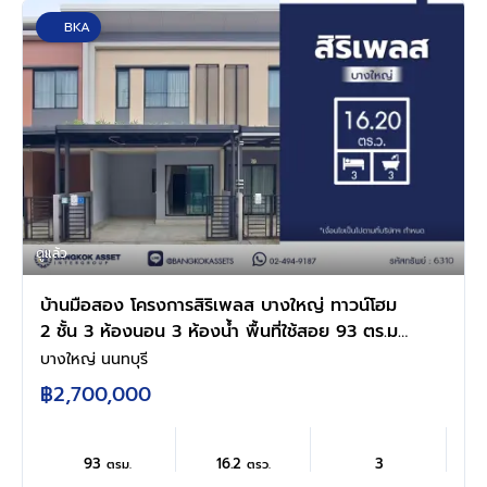
BKA
ดูแล้ว
บ้านมือสอง โครงการสิริเพลส บางใหญ่ ทาวน์โฮม
2 ชั้น 3 ห้องนอน 3 ห้องน้ำ พื้นที่ใช้สอย 93 ตร.ม.
ที่ดิน 16.2 ตร.ว. ทำเลบางใหญ่ ติดถนนกาญจนา
บางใหญ่ นนทบุรี
ภิเษก โครงการแสนสิริ ใกล้รถไฟฟ้าสายสีม่วง เดิน
฿2,700,000
ทางสะดวก
93
16.2
3
ตรม.
ตรว.