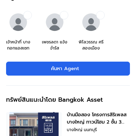
เจ้าหน้าที่ บาง
เพชรลดา แจ้ง
พิไลวรรณ ศรี
กอกแอสเซท
จำรัส
สองเมือง
ค้นหา Agent
ทรัพย์สินแนะนำโดย Bangkok Asset
บ้านมือสอง โครงการสิริเพลส
บางใหญ่ ทาวน์โฮม 2 ชั้น 3
ห้องนอน 3 ห้องน้ำ พื้นที่
บางใหญ่ นนทบุรี