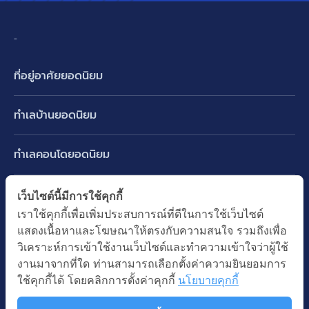
-
ที่อยู่อาศัยยอดนิยม
บ้านเดี่ยว
ทำเลบ้านยอดนิยม
บ้านแฝด
พัฒนาการ ศรีนครินทร์ กรุงเทพกรีฑา
ทาวน์เฮ้าส์ ทาวน์โฮม
ทำเลคอนโดยอดนิยม
รามอินทรา-วัชรพล สายไหม-หทัยราษฎร์
คอนโดมิเนียม
อโศก ทองหล่อ เอกมัย
บางนา รามคำแหง 2
ทำเล BTS ยอดนิยม
เว็บไซต์นี้มีการใช้คุกกี้
อาคารพาณิชย์ ตึกแถว
พระราม 9
เราใช้คุกกี้เพื่อเพิ่มประสบการณ์ที่ดีในการใช้เว็บไซต์
ปทุมธานี รังสิต ลำลูกกา
BTS ทองหล่อ
ที่ดินเปล่า
แสดงเนื้อหาและโฆษณาให้ตรงกับความสนใจ รวมถึงเพื่อ
อ่อนนุช ปุณณวิถี
ทำเล MRT ยอดนิยม
นนทบุรี บางใหญ่ บางบัวทอง
BTS เอกมัย
วิเคราะห์การเข้าใช้งานเว็บไซต์และทำความเข้าใจว่าผู้ใช้
อพาร์ทเม้นท์ หอพัก
รัชดาภิเษก ห้วยขวาง
MRT เพชรบุรี
งานมาจากที่ใด ท่านสามารถเลือกตั้งค่าความยินยอมการ
BTS พร้อมพงษ์
คำค้นยอดนิยม
ออฟฟิต สำนักงาน
ใช้คุกกี้ได้ โดยคลิกการตั้งค่าคุกกี้
นโยบายคุกกี้
ห้าแยกลาดพร้าว
MRT พระราม 9
BTS อ่อนนุช
บ้านมือสอง
โรงงาน โกดัง
MRT สุขุมวิท