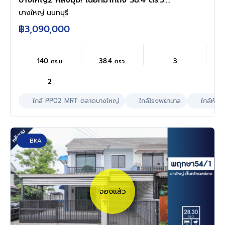
บางใหญ่2 หลังมุม! เนื้อที่มากถึง 38.4 ตร.ว.
ฟังก์ชัน 3 ห้องนอน 2 ห้องน้ำ 1 ที่จอดรถ บนทำเล
บางใหญ่ นนทบุรี
แห่งการเดินทาง เชื่อมต่อถ.กาญจนาภิเษก, ถ.รัตนา
฿3,090,000
ธิเบศก ใกล้รถไฟฟ้าสายสีม่วง "สถานีตลาด
บางใหญ่" และทางด่วน "ศรีรัช"
140
38.4
3
ตร.ม
ตรว.
2
ใกล้ PP02 MRT ตลาดบางใหญ่
ใกล้โรงพยาบาล
ใกล้ห้าง
BKA
จองแล้ว