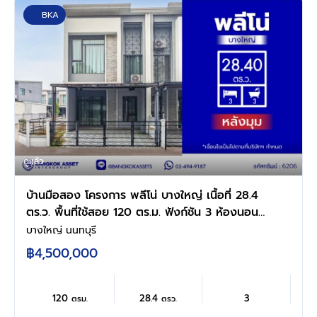
BKA
ดูแล้ว
บ้านมือสอง โครงการ พลีโน่ บางใหญ่ เนื้อที่ 28.4
ตร.ว. พื้นที่ใช้สอย 120 ตร.ม. ฟังก์ชัน 3 ห้องนอน
3 ห้องน้ำ 2 ที่จอดรถ บนทำเลแห่งการเดินทาง
บางใหญ่ นนทบุรี
เชื่อมต่อถนนกาญจนาภิเษก, ถนนรัตนาธิเบศร์ ใกล้
฿4,500,000
รถไฟฟ้าสายสีม่วง "สถานีตลาดบางใหญ่" และ
ทางด่วน "ศรีรัช"
120
28.4
3
ตรม.
ตรว.