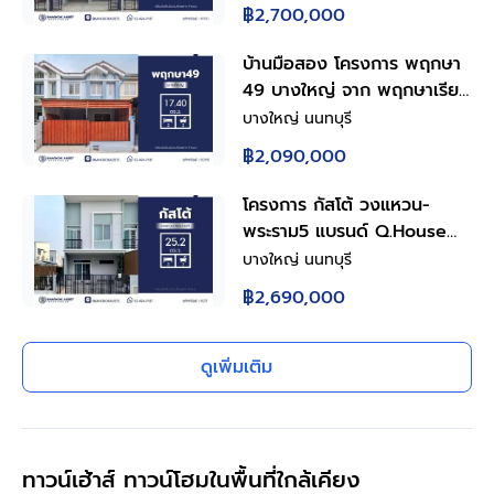
ใช้สอย 93 ตร.ม. ที่ดิน 16.2
฿2,700,000
ตร.ว. ทำเลบางใหญ่ ติดถนน
กาญจนาภิเษก โครงการแสนสิริ
บ้านมือสอง โครงการ พฤกษา
ใกล้รถไฟฟ้าสายสีม่วง เดินทาง
49 บางใหญ่ จาก พฤกษาเรียล
สะดวก
เอสเตท 3 ห้องนอน 2 ห้องน้ำ
บางใหญ่ นนทบุรี
พื้นที่ใช้สอย 64 ตร.ม. ที่ดิน
฿2,090,000
17.4 ตร.ว. ใกล้รถไฟฟ้าสายสี
ม่วง สถานีตลาดบางใหญ่ ใกล้
โครงการ กัสโต้ วงแหวน-
เซ็นทรัลเวสต์เกต เริ่มต้นชีวิต
พระราม5 แบรนด์ Q.House
ครอบครัวในทำเลที่ใช่
พร้อมเข้าอยู่ เนื้อที่ 25.2ตร.ว.
บางใหญ่ นนทบุรี
พื้นที่ใช้สอย 110 ตร.ม. ฟังก์ชั่น
฿2,690,000
จัดเต็ม 3 ห้องนอน 2 ห้องน้ำ
จอดรถได้ 2 คัน บนทำเล
ศักยภาพ ใกล้วงเวียนพระราม5
ดูเพิ่มเติม
ใกล้รถไฟฟ้าสายสีม่วง "สถานี
บางพลู" และทางด่วน "ศรีรัช"
ทาวน์เฮ้าส์ ทาวน์โฮมในพื้นที่ใกล้เคียง