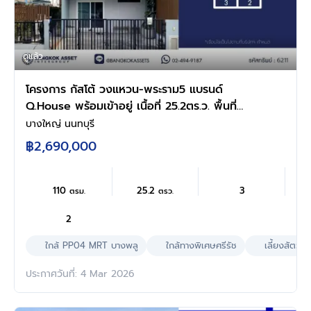
ดูแล้ว
โครงการ กัสโต้ วงแหวน-พระราม5 แบรนด์
Q.House พร้อมเข้าอยู่ เนื้อที่ 25.2ตร.ว. พื้นที่
ใช้สอย 110 ตร.ม. ฟังก์ชั่นจัดเต็ม 3 ห้องนอน 2
บางใหญ่ นนทบุรี
ห้องน้ำ จอดรถได้ 2 คัน บนทำเลศักยภาพ ใกล้วง
฿2,690,000
เวียนพระราม5 ใกล้รถไฟฟ้าสายสีม่วง "สถานีบาง
พลู" และทางด่วน "ศรีรัช"
110
25.2
3
ตรม.
ตรว.
2
ใกล้ PP04 MRT บางพลู
ใกล้ทางพิเศษศรีรัช
เลี้ยงสัตว์ได้
ประกาศวันที่: 4 Mar 2026