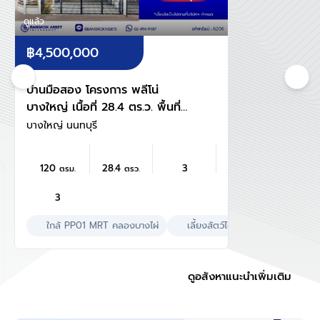
ดูแล้ว
฿4,500,000
บ้านมือสอง โครงการ พลีโน่
บางใหญ่ เนื้อที่ 28.4 ตร.ว. พื้นที่
ใช้สอย 120 ตร.ม. ฟังก์ชัน 3 ห้อง
บางใหญ่ นนทบุรี
นอน 3 ห้องน้ำ 2 ที่จอดรถ บน
ทำเลแห่งการเดินทาง เชื่อมต่อถนน
120
28.4
3
ตรม.
ตรว.
กาญจนาภิเษก, ถนนรัตนาธิเบศร์
ใกล้รถไฟฟ้าสายสีม่วง "สถานี
3
ตลาดบางใหญ่" และทางด่วน "ศรี
รัช"
ใกล้ PP01 MRT คลองบางไผ่
เลี้ยงสัตว์ได้
ใกล้โรงพยาบา
ดูอสังหาแนะนำเพิ่มเติม