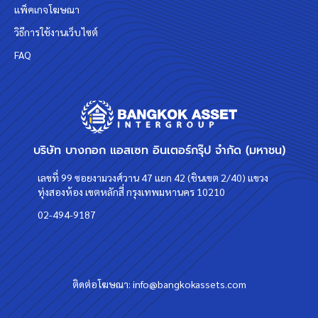
แพ็คเกจโฆษณา
วิธีการใช้งานเว็บไซต์
FAQ
บริษัท บางกอก แอสเซท อินเตอร์กรุ๊ป จำกัด (มหาชน)
เลขที่ 99 ซอยงามวงศ์วาน 47 แยก 42 (ชินเขต 2/40) แขวง
ทุ่งสองห้อง เขตหลักสี่ กรุงเทพมหานคร 10210
02-494-9187
ติดต่อโฆษณา:
info@bangkokassets.com