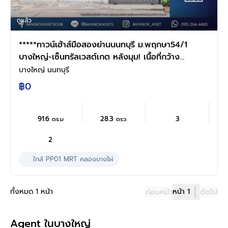
ดูแล้ว
*****ทาวน์เฮ้าส์มือสองย่านนนทบุรี ม.พฤกษา54/1
บางใหญ่-เซ็นทรัลเวสต์เกต หลังมุม! เนื้อที่กว้าง
ขวางถึง 28.3 ตร.ว. ฟังก์ชัน 3 ห้องนอน 2
บางใหญ่ นนทบุรี
ห้องน้ำ 1 ที่จอดรถ บ้านหันทิศเหนือ บนทำเลแห่ง
฿0
การเดินทาง เชื่อมต่อถ.กาญจนาฯ เพียง 20 นาที
ถึงรถไฟฟ้าสายสีม่วง "สถานีคลองบางไผ่"...
91.6
28.3
3
ตร.ม
ตรว.
2
ใกล้ PP01 MRT คลองบางไผ่
ทั้งหมด 1 หน้า
ก่อนหน้า
หน้า 1
ถัดไป
Agent ในบางใหญ่