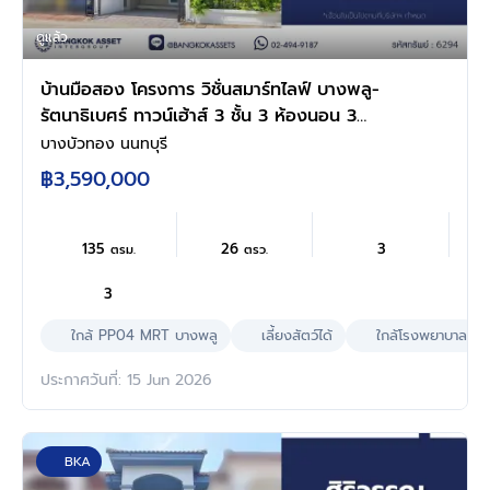
ดูแล้ว
บ้านมือสอง โครงการ วิชั่นสมาร์ทไลฟ์ บางพลู-
รัตนาธิเบศร์ ทาวน์เฮ้าส์ 3 ชั้น 3 ห้องนอน 3
ห้องน้ำ ทำเลบางบัวทอง นนทบุรี ติดสถานีรถไฟฟ้า
บางบัวทอง นนทบุรี
สายสีม่วง บางพลู ใกล้เซ็นทรัล เวสต์เกต พร้อม
฿3,590,000
เข้าอยู่
135
26
3
ตรม.
ตรว.
3
ใกล้ PP04 MRT บางพลู
เลี้ยงสัตว์ได้
ใกล้โรงพยาบาล
ประกาศวันที่: 15 Jun 2026
BKA