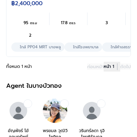
แถมฟรี! 2 เครื่องปรับอากาศ 1 เครื่องทำน้ำอุ่น บน
฿2,400,000
ทำเลดี เพียง 8 นาทีก็ถึงรถไฟฟ้าสายสีม่วง "สถานี
บางพลู" ใกล้จุดขึ้นทางด่วน "ศรีรัช" ราคาพิเศษ...
95
17.8
3
ตร.ม
ตรว.
2
ใกล้ PP04 MRT บางพลู
ใกล้โรงพยาบาล
ใกล้ห้างสรรพสิน
ทั้งหมด 1 หน้า
ก่อนหน้า
หน้า 1
ถัดไป
Agent ในบางบัวทอง
อัญพัชร์ โอ้
พรยมล วุฒิวิ
วรินทร์ลดา รุจิ
ออมทรัพย์
โชติกุล
ไชยหิรัญกุล