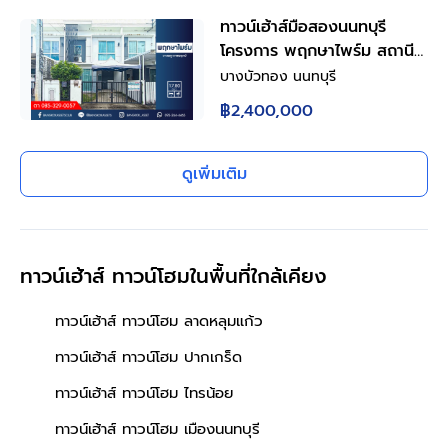
บางไผ่ ใกล้เซ็นทรัล เวสต์เกต
ทาวน์เฮ้าส์มือสองนนทบุรี
เดินทางสะดวก พร้อมเข้าอยู่
โครงการ พฤกษาไพร์ม สถานี
รถไฟฟ้าบางพลู-ราชพฤกษ์
บางบัวทอง นนทบุรี
เนื้อที่เกือบ 18 ตร.ว. ฟังก์ชัน 3
฿2,400,000
ห้องนอน 2 ห้องน้ำ 1 ที่จอดรถ
แถมฟรี! 2 เครื่องปรับอากาศ 1
เครื่องทำน้ำอุ่น บนทำเลดี
ดูเพิ่มเติม
เพียง 8 นาทีก็ถึงรถไฟฟ้าสายสี
ม่วง "สถานีบางพลู" ใกล้จุดขึ้น
ทางด่วน "ศรีรัช" ราคาพิเศษ...
ทาวน์เฮ้าส์ ทาวน์โฮมในพื้นที่ใกล้เคียง
ทาวน์เฮ้าส์ ทาวน์โฮม ลาดหลุมแก้ว
ทาวน์เฮ้าส์ ทาวน์โฮม ปากเกร็ด
ทาวน์เฮ้าส์ ทาวน์โฮม ไทรน้อย
ทาวน์เฮ้าส์ ทาวน์โฮม เมืองนนทบุรี