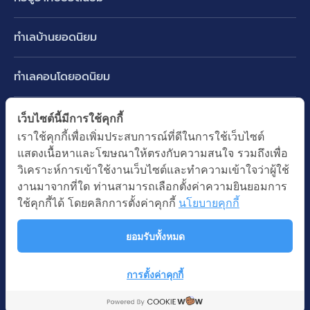
บ้านเดี่ยว
ทำเลบ้านยอดนิยม
บ้านแฝด
พัฒนาการ ศรีนครินทร์ กรุงเทพกรีฑา
ทาวน์เฮ้าส์ ทาวน์โฮม
ทำเลคอนโดยอดนิยม
รามอินทรา-วัชรพล สายไหม-หทัยราษฎร์
คอนโดมิเนียม
อโศก ทองหล่อ เอกมัย
บางนา รามคำแหง 2
ทำเล BTS ยอดนิยม
เว็บไซต์นี้มีการใช้คุกกี้
อาคารพาณิชย์ ตึกแถว
พระราม 9
เราใช้คุกกี้เพื่อเพิ่มประสบการณ์ที่ดีในการใช้เว็บไซต์
ปทุมธานี รังสิต ลำลูกกา
BTS ทองหล่อ
ที่ดินเปล่า
แสดงเนื้อหาและโฆษณาให้ตรงกับความสนใจ รวมถึงเพื่อ
อ่อนนุช ปุณณวิถี
ทำเล MRT ยอดนิยม
นนทบุรี บางใหญ่ บางบัวทอง
BTS เอกมัย
วิเคราะห์การเข้าใช้งานเว็บไซต์และทำความเข้าใจว่าผู้ใช้
อพาร์ทเม้นท์ หอพัก
รัชดาภิเษก ห้วยขวาง
MRT เพชรบุรี
งานมาจากที่ใด ท่านสามารถเลือกตั้งค่าความยินยอมการ
BTS พร้อมพงษ์
คำค้นยอดนิยม
ออฟฟิต สำนักงาน
ใช้คุกกี้ได้ โดยคลิกการตั้งค่าคุกกี้
นโยบายคุกกี้
ห้าแยกลาดพร้าว
MRT พระราม 9
BTS อ่อนนุช
บ้านมือสอง
โรงงาน โกดัง
MRT สุขุมวิท
ยอมรับทั้งหมด
BTS ช่องนนทรี
นโยบายความเป็นส่วนตัว
นโยบายการใช้คุกกี้
ซื้อบ้าน ขายบ้าน
โรงแรม รีสอร์ท
MRT พหลโยธิน
BTS อโศก
สงวนลิขสิทธิ โดยบริษัท บางกอก แอสเซท อินเตอร์กรุ๊ป จำกัด (มหาชน).
เช่าบ้าน ปล่อยเช่า
การตั้งค่าคุกกี้
MRT สามย่าน
© All Rights Reserved
Map
คอนโดติดรถไฟฟ้า
MRT ห้วยขวาง