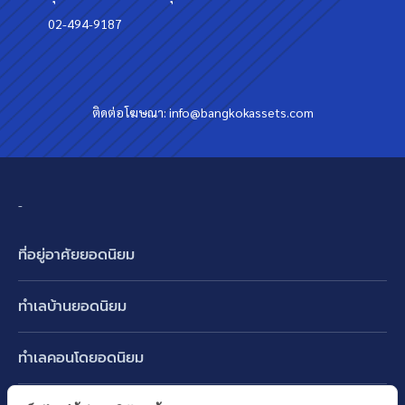
02-494-9187
ติดต่อโฆษณา:
info@bangkokassets.com
-
ที่อยู่อาศัยยอดนิยม
บ้านเดี่ยว
ทำเลบ้านยอดนิยม
บ้านแฝด
พัฒนาการ ศรีนครินทร์ กรุงเทพกรีฑา
ทาวน์เฮ้าส์ ทาวน์โฮม
ทำเลคอนโดยอดนิยม
รามอินทรา-วัชรพล สายไหม-หทัยราษฎร์
คอนโดมิเนียม
อโศก ทองหล่อ เอกมัย