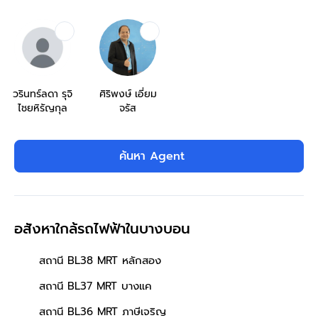
วรินทร์ลดา รุจิ
ศิริพงษ์ เอี่ยม
ไชยหิรัญกุล
จรัส
ค้นหา Agent
อสังหาใกล้รถไฟฟ้าในบางบอน
สถานี BL38 MRT หลักสอง
สถานี BL37 MRT บางแค
สถานี BL36 MRT ภาษีเจริญ