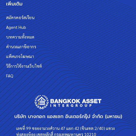
เพิ่มเติม
สมัครคอร์สเรียน
Agent Hub
บทความทั้งหมด
คำนวณภาษีอากร
แพ็คเกจโฆษณา
วิธีการใช้งานเว็บไซต์
FAQ
บริษัท บางกอก แอสเซท อินเตอร์กรุ๊ป จำกัด (มหาชน)
เลขที่ 99 ซอยงามวงศ์วาน 47 แยก 42 (ชินเขต 2/40) แขวง
ทุ่งสองห้อง เขตหลักสี่ กรุงเทพมหานคร 10210