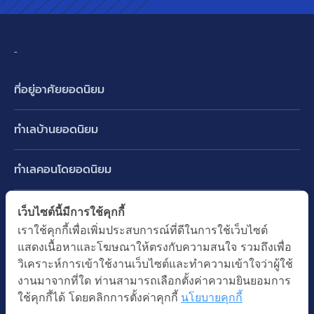
-
ที่อยู่อาศัยยอดนิยม
บ้านเดี่ยว
ทำเลบ้านยอดนิยม
บ้านแฝด
พัฒนาการ ศรีนครินทร์ กรุงเทพกรีฑา
ทาวน์เฮ้าส์ ทาวน์โฮม
ทำเลคอนโดยอดนิยม
รามอินทรา-วัชรพล สายไหม-หทัยราษฎร์
คอนโดมิเนียม
อโศก ทองหล่อ เอกมัย
บางนา รามคำแหง 2
ทำเล BTS ยอดนิยม
เว็บไซต์นี้มีการใช้คุกกี้
อาคารพาณิชย์ ตึกแถว
พระราม 9
เราใช้คุกกี้เพื่อเพิ่มประสบการณ์ที่ดีในการใช้เว็บไซต์
ปทุมธานี รังสิต ลำลูกกา
BTS ทองหล่อ
ที่ดินเปล่า
แสดงเนื้อหาและโฆษณาให้ตรงกับความสนใจ รวมถึงเพื่อ
อ่อนนุช ปุณณวิถี
ทำเล MRT ยอดนิยม
นนทบุรี บางใหญ่ บางบัวทอง
BTS เอกมัย
วิเคราะห์การเข้าใช้งานเว็บไซต์และทำความเข้าใจว่าผู้ใช้
อพาร์ทเม้นท์ หอพัก
รัชดาภิเษก ห้วยขวาง
MRT เพชรบุรี
งานมาจากที่ใด ท่านสามารถเลือกตั้งค่าความยินยอมการ
BTS พร้อมพงษ์
คำค้นยอดนิยม
ออฟฟิต สำนักงาน
ใช้คุกกี้ได้ โดยคลิกการตั้งค่าคุกกี้
นโยบายคุกกี้
ห้าแยกลาดพร้าว
MRT พระราม 9
BTS อ่อนนุช