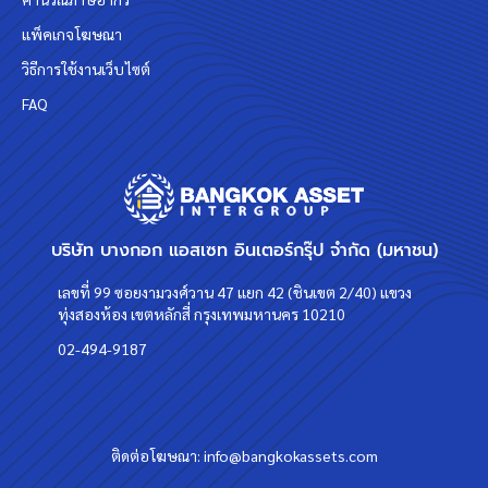
แพ็คเกจโฆษณา
วิธีการใช้งานเว็บไซต์
FAQ
บริษัท บางกอก แอสเซท อินเตอร์กรุ๊ป จำกัด (มหาชน)
เลขที่ 99 ซอยงามวงศ์วาน 47 แยก 42 (ชินเขต 2/40) แขวง
ทุ่งสองห้อง เขตหลักสี่ กรุงเทพมหานคร 10210
02-494-9187
ติดต่อโฆษณา:
info@bangkokassets.com