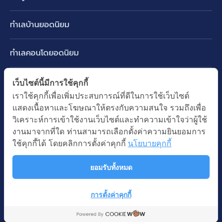
บ้านเดี่ยว
ทำเลบ้านยอดนิยม
บ้านแฝด
พัฒนาการ ศรีนครินทร์ กรุงเทพกรีฑา
ทาวน์เฮ้าส์ ทาวน์โฮม
ทำเลคอนโดยอดนิยม
รามอินทรา-วัชรพล สายไหม-หทัยราษฎร์
คอนโดมิเนียม
อโศก ทองหล่อ เอกมัย
บางนา รามคำแหง 2
ทำเล BTS ยอดนิยม
เว็บไซต์นี้มีการใช้คุกกี้
อาคารพาณิชย์ ตึกแถว
พระราม 9
เราใช้คุกกี้เพื่อเพิ่มประสบการณ์ที่ดีในการใช้เว็บไซต์
ปทุมธานี รังสิต ลำลูกกา
BTS ทองหล่อ
ที่ดินเปล่า
แสดงเนื้อหาและโฆษณาให้ตรงกับความสนใจ รวมถึงเพื่อ
อ่อนนุช ปุณณวิถี
ทำเล MRT ยอดนิยม
นนทบุรี บางใหญ่ บางบัวทอง
BTS เอกมัย
วิเคราะห์การเข้าใช้งานเว็บไซต์และทำความเข้าใจว่าผู้ใช้
อพาร์ทเม้นท์ หอพัก
รัชดาภิเษก ห้วยขวาง
MRT เพชรบุรี
งานมาจากที่ใด ท่านสามารถเลือกตั้งค่าความยินยอมการ
BTS พร้อมพงษ์
คำค้นยอดนิยม
ออฟฟิต สำนักงาน
ใช้คุกกี้ได้ โดยคลิกการตั้งค่าคุกกี้
นโยบายคุกกี้
ห้าแยกลาดพร้าว
MRT พระราม 9
BTS อ่อนนุช
บ้านมือสอง
โรงงาน โกดัง
MRT สุขุมวิท
ยอมรับทั้งหมด
BTS ช่องนนทรี
นโยบายความเป็นส่วนตัว
นโยบายการใช้คุกกี้
ซื้อบ้าน ขายบ้าน
โรงแรม รีสอร์ท
MRT พหลโยธิน
BTS อโศก
สงวนลิขสิทธิ โดยบริษัท บางกอก แอสเซท อินเตอร์กรุ๊ป จำกัด (มหาชน).
เช่าบ้าน ปล่อยเช่า
การตั้งค่าคุกกี้
MRT สามย่าน
© All Rights Reserved
Map
คอนโดติดรถไฟฟ้า
MRT ห้วยขวาง