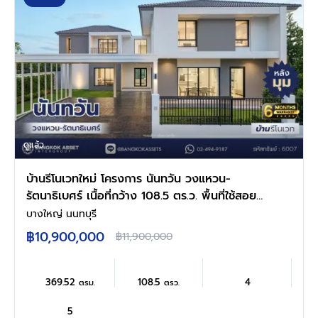
ดูแล้ว
บ้านรีโนเวทใหม่ โครงการ นันทวัน วงแหวน-
รัตนาธิเบศร์ เนื้อที่กว้าง 108.5 ตร.ว. พื้นที่ใช้สอย
369.52 ตร.ม. ฟังก์ชัน 5 ห้องนอน 5 ห้องน้ำ จอด
บางใหญ่ นนทบุรี
รถได้ 3 จอด บนทำเลดี เชื่อมต่อถนนรัตนาธิเบศร์
฿10,900,000
฿11,900,000
ถนนนครอินทร์ ถนนกาญจนาภิเษก ใกล้รถไฟฟ้า
สายสีม่วง "สถานีตลาดบางใหญ่" และจุดขึ้น
ทางด่วน "ศรีรัช"
369.52
108.5
4
ตรม.
ตรว.
5