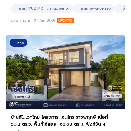
ใกล้ PP02 MRT ตลาดบางใหญ่
ใกล้ทางพิเศษศรีรัช
มีห้
ประกาศวันที่: 21 Jun 2026
UPDATE!
BKA
ดูแล้ว
บ้านรีโนเวทใหม่ โครงการ เซนโทร ราชพฤกษ์ เนื้อที่
50.2 ตร.ว. พื้นที่ใช้สอย 168.68 ตร.ม. ฟังก์ชัน 4