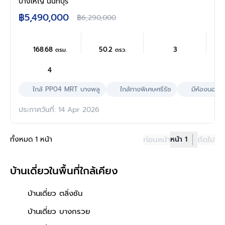
ห้องนอน 4 ห้องน้ำ 2 ที่จอดรถ ให้ความเป็นส่วน
บางใหญ่ นนทบุรี
ตัว บนทำเลดี เชื่อมต่อถนนนครอินทร์ ถนน
฿5,490,000
฿6,290,000
กาญจนาภิเษก ถนนราชพฤกษ์ ใกล้รถไฟฟ้าสายสี
ม่วง "สถานีบางพลู" และจุดขึ้นทางด่วน "ศรีรัช"
168.68
50.2
3
ตรม.
ตรว.
4
ใกล้ PP04 MRT บางพลู
ใกล้ทางพิเศษศรีรัช
มีห้องนอนล่
ประกาศวันที่: 14 Apr 2026
ทั้งหมด 1 หน้า
ก่อนหน้า
หน้า 1
ถัดไป
บ้านเดี่ยวในพื้นที่ใกล้เคียง
บ้านเดี่ยว ตลิ่งชัน
บ้านเดี่ยว บางกรวย