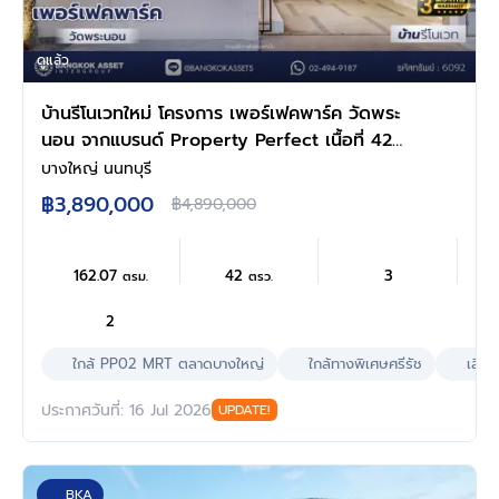
ดูแล้ว
บ้านรีโนเวทใหม่ โครงการ เพอร์เฟคพาร์ค วัดพระ
นอน จากแบรนด์ Property Perfect เนื้อที่ 42
ตร.ว. พื้นที่ใช้สอย 162.07 ตร.ม. ฟังก์ชัน 3 ห้อง
บางใหญ่ นนทบุรี
นอน 2 ห้องน้ำ 2 ที่จอดรถ พร้อม Facilities ครบ
฿3,890,000
฿4,890,000
ครัน บนทำเลเชื่อมต่อถนนกาญจนาฯ ใกล้ทางด่วน
"ศรีรัช" เซ็นทรัลเวสต์เกต และรถไฟฟ้าสายสีม่วง
"สถานีตลาดบางใหญ่"
162.07
42
3
ตรม.
ตรว.
2
ใกล้ PP02 MRT ตลาดบางใหญ่
ใกล้ทางพิเศษศรีรัช
เลี้ยง
ประกาศวันที่: 16 Jul 2026
UPDATE!
BKA