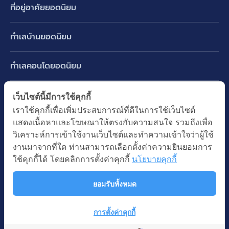
ที่อยู่อาศัยยอดนิยม
บ้านเดี่ยว
ทำเลบ้านยอดนิยม
บ้านแฝด
พัฒนาการ ศรีนครินทร์ กรุงเทพกรีฑา
ทาวน์เฮ้าส์ ทาวน์โฮม
ทำเลคอนโดยอดนิยม
รามอินทรา-วัชรพล สายไหม-หทัยราษฎร์
คอนโดมิเนียม
อโศก ทองหล่อ เอกมัย
บางนา รามคำแหง 2
ทำเล BTS ยอดนิยม
เว็บไซต์นี้มีการใช้คุกกี้
อาคารพาณิชย์ ตึกแถว
พระราม 9
เราใช้คุกกี้เพื่อเพิ่มประสบการณ์ที่ดีในการใช้เว็บไซต์
ปทุมธานี รังสิต ลำลูกกา
BTS ทองหล่อ
ที่ดินเปล่า
แสดงเนื้อหาและโฆษณาให้ตรงกับความสนใจ รวมถึงเพื่อ
อ่อนนุช ปุณณวิถี
ทำเล MRT ยอดนิยม
นนทบุรี บางใหญ่ บางบัวทอง
BTS เอกมัย
วิเคราะห์การเข้าใช้งานเว็บไซต์และทำความเข้าใจว่าผู้ใช้
อพาร์ทเม้นท์ หอพัก
รัชดาภิเษก ห้วยขวาง
MRT เพชรบุรี
งานมาจากที่ใด ท่านสามารถเลือกตั้งค่าความยินยอมการ
BTS พร้อมพงษ์
คำค้นยอดนิยม
ออฟฟิต สำนักงาน
ใช้คุกกี้ได้ โดยคลิกการตั้งค่าคุกกี้
นโยบายคุกกี้
ห้าแยกลาดพร้าว
MRT พระราม 9
BTS อ่อนนุช
บ้านมือสอง
โรงงาน โกดัง
MRT สุขุมวิท
ยอมรับทั้งหมด
BTS ช่องนนทรี
นโยบายความเป็นส่วนตัว
นโยบายการใช้คุกกี้
ซื้อบ้าน ขายบ้าน
โรงแรม รีสอร์ท
MRT พหลโยธิน
BTS อโศก
สงวนลิขสิทธิ โดยบริษัท บางกอก แอสเซท อินเตอร์กรุ๊ป จำกัด (มหาชน).
เช่าบ้าน ปล่อยเช่า
การตั้งค่าคุกกี้
MRT สามย่าน
© All Rights Reserved
Map
คอนโดติดรถไฟฟ้า