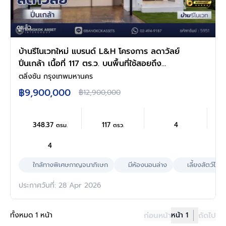
ดูแล้ว
บ้านรีโนเวทใหม่ แบรนด์ L&H โครงการ ลดาวัลย์
ปิ่นเกล้า เนื้อที่ 117 ตร.ว. บนพื้นที่ใช้สอยถึง
348.37 ตร.ม. ฟังก์ชันจัดเต็ม 4 ห้องนอน 4
ตลิ่งชัน กรุงเทพมหานคร
ห้องน้ำ จอดรถได้ 3 คัน ทำเลติดถนนบรมราชชนนี
฿9,900,000
฿12,900,000
เชื่อมต่อหลายเส้นทาง ใกล้มหาวิทยาลัยมหิดล และ
เซ็นทรัลศาลายา...
348.37
117
4
ตรม.
ตรว.
4
ใกล้ทางพิเศษกาญจนาภิเษก
มีห้องนอนล่าง
เลี้ยงสัตว์ได้
ประกาศวันที่: 28 Apr 2026
ทั้งหมด 1 หน้า
ก่อนหน้า
หน้า 1
ถัดไป