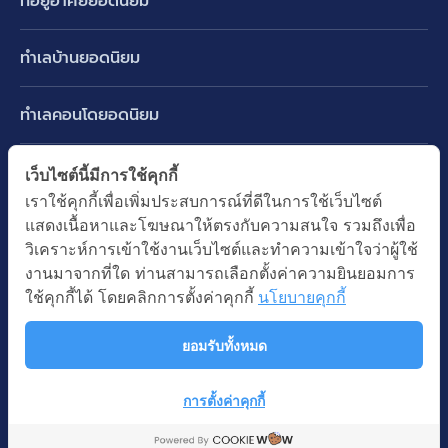
ที่อยู่อาศัยยอดนิยม
บ้านเดี่ยว
ทำเลบ้านยอดนิยม
บ้านแฝด
พัฒนาการ ศรีนครินทร์ กรุงเทพกรีฑา
ทาวน์เฮ้าส์ ทาวน์โฮม
ทำเลคอนโดยอดนิยม
รามอินทรา-วัชรพล สายไหม-หทัยราษฎร์
คอนโดมิเนียม
อโศก ทองหล่อ เอกมัย
บางนา รามคำแหง 2
ทำเล BTS ยอดนิยม
เว็บไซต์นี้มีการใช้คุกกี้
อาคารพาณิชย์ ตึกแถว
พระราม 9
เราใช้คุกกี้เพื่อเพิ่มประสบการณ์ที่ดีในการใช้เว็บไซต์
ปทุมธานี รังสิต ลำลูกกา
BTS ทองหล่อ
ที่ดินเปล่า
แสดงเนื้อหาและโฆษณาให้ตรงกับความสนใจ รวมถึงเพื่อ
อ่อนนุช ปุณณวิถี
ทำเล MRT ยอดนิยม
นนทบุรี บางใหญ่ บางบัวทอง
BTS เอกมัย
วิเคราะห์การเข้าใช้งานเว็บไซต์และทำความเข้าใจว่าผู้ใช้
อพาร์ทเม้นท์ หอพัก
รัชดาภิเษก ห้วยขวาง
MRT เพชรบุรี
งานมาจากที่ใด ท่านสามารถเลือกตั้งค่าความยินยอมการ
BTS พร้อมพงษ์
คำค้นยอดนิยม
ออฟฟิต สำนักงาน
ใช้คุกกี้ได้ โดยคลิกการตั้งค่าคุกกี้
นโยบายคุกกี้
ห้าแยกลาดพร้าว
MRT พระราม 9
BTS อ่อนนุช
บ้านมือสอง
โรงงาน โกดัง
MRT สุขุมวิท
ยอมรับทั้งหมด
BTS ช่องนนทรี
นโยบายความเป็นส่วนตัว
นโยบายการใช้คุกกี้
ซื้อบ้าน ขายบ้าน
โรงแรม รีสอร์ท
MRT พหลโยธิน
BTS อโศก
สงวนลิขสิทธิ โดยบริษัท บางกอก แอสเซท อินเตอร์กรุ๊ป จำกัด (มหาชน).
เช่าบ้าน ปล่อยเช่า
การตั้งค่าคุกกี้
MRT สามย่าน
© All Rights Reserved
Map
คอนโดติดรถไฟฟ้า
MRT ห้วยขวาง