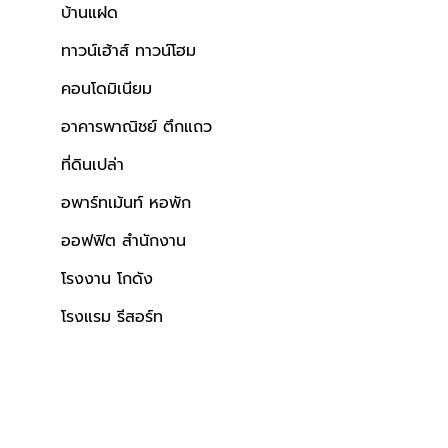
บ้านแฝด
ทาวน์เฮ้าส์ ทาวน์โฮม
คอนโดมิเนียม
างสรรพสินค้า
อาคารพาณิชย์ ตึกแถว
ผลรวมบ้านเลขที่ 5
ที่ดินเปล่า
อพาร์ทเม้นท์ หอพัก
ออฟฟิต สำนักงาน
โรงงาน โกดัง
โรงแรม รีสอร์ท