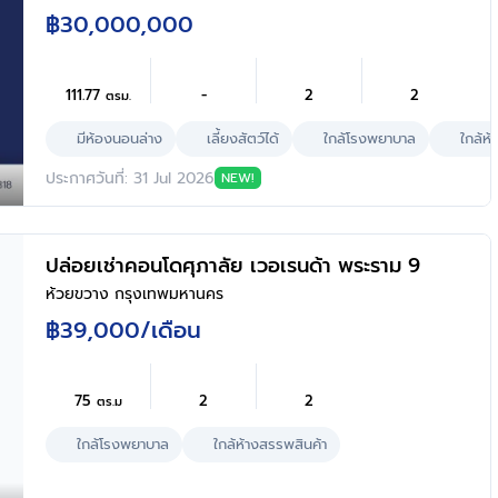
พร้อม Living Space ชั้น 2 ห้องครัวพร้อม
฿30,000,000
เคาน์เตอร์ครัว ที่จอดรถ 1 คัน ทำเลเขตสาทร
กรุงเทพฯ ใกล้เซ็นทรัล สีลม ทาวเวอร์
111.77
-
2
2
ตรม.
มีห้องนอนล่าง
เลี้ยงสัตว์ได้
ใกล้โรงพยาบาล
ใกล้ห้
ประกาศวันที่: 31 Jul 2026
NEW!
ปล่อยเช่าคอนโดศุภาลัย เวอเรนด้า พระราม 9
ห้วยขวาง กรุงเทพมหานคร
฿39,000
/เดือน
75
2
2
ตร.ม
ใกล้โรงพยาบาล
ใกล้ห้างสรรพสินค้า