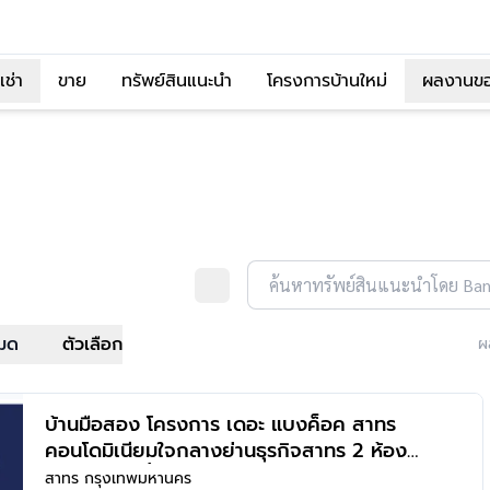
เช่า
ขาย
ทรัพย์สินแนะนำ
โครงการบ้านใหม่
ผลงานข
ค้นหาทรัพย์สินแนะนำโดย Ba
หมด
ตัวเลือก
ผ
บ้านมือสอง โครงการ เดอะ แบงค็อค สาทร
คอนโดมิเนียมใจกลางย่านธุรกิจสาทร 2 ห้อง
นอน 2 ห้องน้ำ พื้นที่ใช้สอย 111.77 ตร.ม.
สาทร กรุงเทพมหานคร