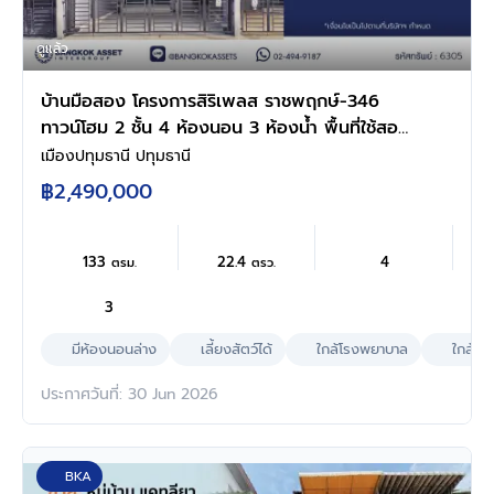
ดูแล้ว
บ้านมือสอง โครงการสิริเพลส ราชพฤกษ์-346
ทาวน์โฮม 2 ชั้น 4 ห้องนอน 3 ห้องน้ำ พื้นที่ใช้สอย
133 ตร.ม. ที่ดิน 22.4 ตร.ว. ทำเลราชพฤกษ์-346
เมืองปทุมธานี ปทุมธานี
เมืองปทุมธานี โครงการแสนสิริ เดินทางสะดวก
฿2,490,000
พร้อมเข้าอยู่
133
22.4
4
ตรม.
ตรว.
3
มีห้องนอนล่าง
เลี้ยงสัตว์ได้
ใกล้โรงพยาบาล
ใกล้ห้
ประกาศวันที่: 30 Jun 2026
BKA