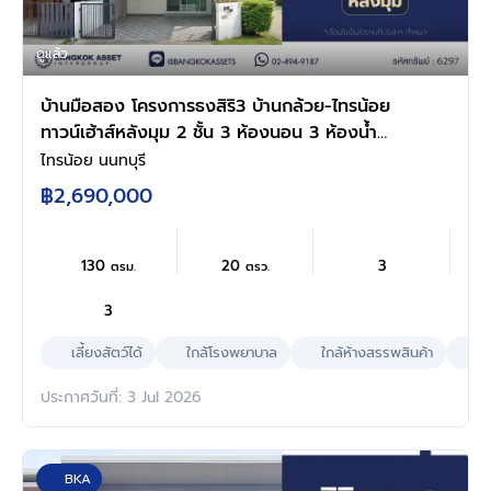
ดูแล้ว
บ้านมือสอง โครงการธงสิริ3 บ้านกล้วย-ไทรน้อย
ทาวน์เฮ้าส์หลังมุม 2 ชั้น 3 ห้องนอน 3 ห้องน้ำ
จอดรถ 2 คัน พื้นที่ใช้สอยกว้าง ทำเลไทรน้อย
ไทรน้อย นนทบุรี
นนทบุรี ติดถนนบ้านกล้วย-ไทรน้อย เดินทางสะดวก
฿2,690,000
ใกล้โรงพยาบาลและโรงเรียน
130
20
3
ตรม.
ตรว.
3
เลี้ยงสัตว์ได้
ใกล้โรงพยาบาล
ใกล้ห้างสรรพสินค้า
ผล
ประกาศวันที่: 3 Jul 2026
BKA