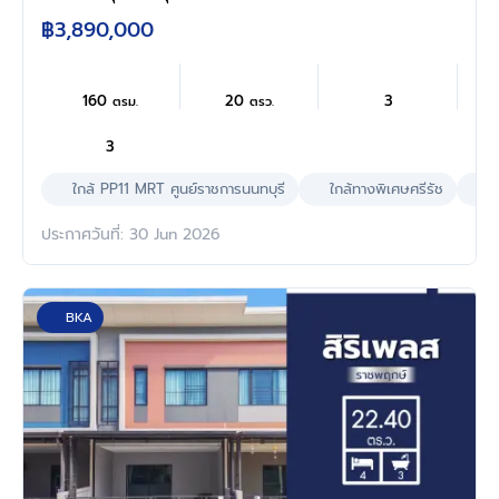
เมืองนนทบุรี โครงการแสนสิริ ใกล้รถไฟฟ้าสายสี
฿3,890,000
ม่วง เดินทางสะดวก
160
20
3
ตรม.
ตรว.
3
ใกล้ PP11 MRT ศูนย์ราชการนนทบุรี
ใกล้ทางพิเศษศรีรัช
เล
ประกาศวันที่: 30 Jun 2026
BKA