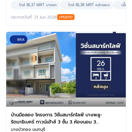
ใกล้ BL37 MRT บางแค
ใกล้ BL38 MRT หลักสอง
เลี้ยงส
ประกาศวันที่: 21 Jun 2026
UPDATE!
BKA
ดูแล้ว
บ้านมือสอง โครงการ วิชั่นสมาร์ทไลฟ์ บางพลู-
รัตนาธิเบศร์ ทาวน์เฮ้าส์ 3 ชั้น 3 ห้องนอน 3
ห้องน้ำ ทำเลบางบัวทอง นนทบุรี ติดสถานีรถไฟฟ้า
บางบัวทอง นนทบุรี