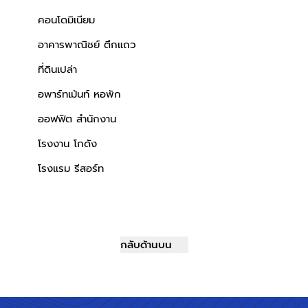
คอนโดมิเนียม
อาคารพาณิชย์ ตึกแถว
ที่ดินเปล่า
อพาร์ทเม้นท์ หอพัก
ออฟฟิต สำนักงาน
โรงงาน โกดัง
โรงแรม รีสอร์ท
กลับด้านบน