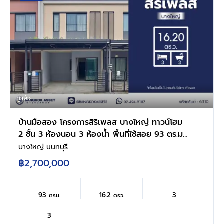
ดูแล้ว
บ้านมือสอง โครงการสิริเพลส บางใหญ่ ทาวน์โฮม
2 ชั้น 3 ห้องนอน 3 ห้องน้ำ พื้นที่ใช้สอย 93 ตร.ม.
ที่ดิน 16.2 ตร.ว. ทำเลบางใหญ่ ติดถนนกาญจนา
บางใหญ่ นนทบุรี
ภิเษก โครงการแสนสิริ ใกล้รถไฟฟ้าสายสีม่วง เดิน
฿2,700,000
ทางสะดวก
93
16.2
3
ตรม.
ตรว.
3