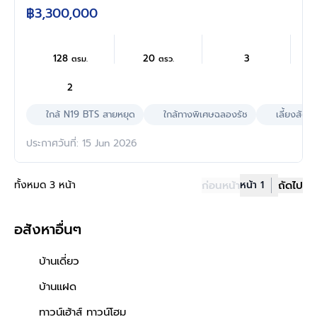
ใกล้เซ็นทรัล รามอินทรา เดินทางสะดวก พร้อมเข้า
฿3,300,000
อยู่
128
20
3
ตรม.
ตรว.
2
ใกล้ N19 BTS สายหยุด
ใกล้ทางพิเศษฉลองรัช
เลี้ยงสัตว์ไ
ประกาศวันที่: 15 Jun 2026
ทั้งหมด 3 หน้า
ก่อนหน้า
หน้า 1
ถัดไป
อสังหาอื่นๆ
บ้านเดี่ยว
บ้านแฝด
ทาวน์เฮ้าส์ ทาวน์โฮม