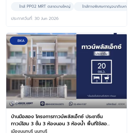
ใกล้ PP02 MRT ตลาดบางใหญ่
ใกล้ทางพิเศษกาญจนาภิเษก
ประกาศวันที่: 30 Jun 2026
BKA
ดูแล้ว
บ้านมือสอง โครงการทาวน์พลัสเอ็กซ์ ประชาชื่น
ทาวน์โฮม 3 ชั้น 3 ห้องนอน 3 ห้องน้ำ พื้นที่ใช้สอย
160 ตร.ม. ที่ดิน 20 ตร.ว. ทำเลงามวงศ์วาน
เมืองนนทบุรี นนทบุรี