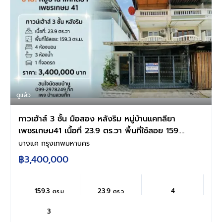
ดูแล้ว
ทาวเฮ้าส์ 3 ชั้น มือสอง หลังริม หมู่บ้านแคทลียา
เพชรเกษม41 เนื้อที่ 23.9 ตร.วา พื้นที่ใช้สอย 159.3
ตร.ม 4ห้องนอน 3ห้องน้ำ 1ที่จอดรถ บนทำเล
บางแค กรุงเทพมหานคร
ศักยภาพ ถนนเพชรเกษม ใกล้เดอะมอลล์ บางแค
฿3,400,000
และ ซีคอนสแควร์
159.3
23.9
4
ตร.ม
ตร.ว
3