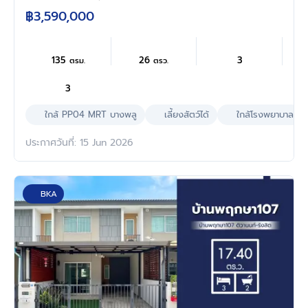
สายสีม่วง บางพลู ใกล้เซ็นทรัล เวสต์เกต พร้อม
฿3,590,000
เข้าอยู่
135
26
3
ตรม.
ตรว.
3
ใกล้ PP04 MRT บางพลู
เลี้ยงสัตว์ได้
ใกล้โรงพยาบาล
ประกาศวันที่: 15 Jun 2026
BKA