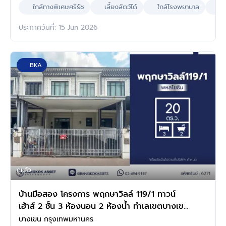
ใกล้ทางพิเศษศรีรัช
เลี้ยงสัตว์ได้
ใกล้โรงพยาบาล
ใก
ประกาศวันที่: 15 Jun 2026
BKA
ดูแล้ว
บ้านมือสอง โครงการ พฤกษาวิลล์ 119/1 ทาวน์
เฮ้าส์ 2 ชั้น 3 ห้องนอน 2 ห้องน้ำ ทำเลเขตบางเขน
กรุงเทพฯ ใกล้รถไฟฟ้าสายสีเขียว สถานีสายหยุด
บางเขน กรุงเทพมหานคร