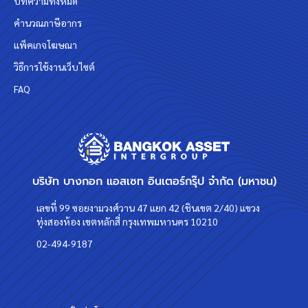
บทความทั้งหมด
คำนวณภาษีอากร
แพ็คเกจโฆษณา
วิธีการใช้งานเว็บไซต์
FAQ
บริษัท บางกอก แอสเซท อินเตอร์กรุ๊ป จำกัด (มหาชน)
เลขที่ 99 ซอยงามวงศ์วาน 47 แยก 42 (ชินเขต 2/40) แขวง
ทุ่งสองห้อง เขตหลักสี่ กรุงเทพมหานคร 10210
02-494-9187