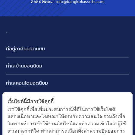
ติดต่อโฆษณา:
info@bangkokassets.com
-
ที่อยู่อาศัยยอดนิยม
บ้านเดี่ยว
ทำเลบ้านยอดนิยม
บ้านแฝด
พัฒนาการ ศรีนครินทร์ กรุงเทพกรีฑา
ทาวน์เฮ้าส์ ทาวน์โฮม
ทำเลคอนโดยอดนิยม
รามอินทรา-วัชรพล สายไหม-หทัยราษฎร์
คอนโดมิเนียม
อโศก ทองหล่อ เอกมัย
บางนา รามคำแหง 2
ทำเล BTS ยอดนิยม
เว็บไซต์นี้มีการใช้คุกกี้
อาคารพาณิชย์ ตึกแถว
พระราม 9
เราใช้คุกกี้เพื่อเพิ่มประสบการณ์ที่ดีในการใช้เว็บไซต์
ปทุมธานี รังสิต ลำลูกกา
BTS ทองหล่อ
ที่ดินเปล่า
แสดงเนื้อหาและโฆษณาให้ตรงกับความสนใจ รวมถึงเพื่อ
อ่อนนุช ปุณณวิถี
ทำเล MRT ยอดนิยม
นนทบุรี บางใหญ่ บางบัวทอง
BTS เอกมัย
วิเคราะห์การเข้าใช้งานเว็บไซต์และทำความเข้าใจว่าผู้ใช้
อพาร์ทเม้นท์ หอพัก
รัชดาภิเษก ห้วยขวาง
MRT เพชรบุรี
งานมาจากที่ใด ท่านสามารถเลือกตั้งค่าความยินยอมการ
BTS พร้อมพงษ์
คำค้นยอดนิยม