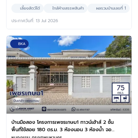
เลี้ยงสัตว์ได้
ใกล้ห้างสรรพสินค้า
ผลรวมบ้านเลขที่ 1
ประกาศวันที่: 13 Jul 2026
BKA
ดูแล้ว
บ้านมือสอง โครงการเพชรเกษม1 ทาวน์เฮ้าส์ 2 ชั้น
พื้นที่ใช้สอย 180 ตร.ม. 3 ห้องนอน 3 ห้องน้ำ จอด
รถ 2 คัน ทำเลเพชรเกษม เดินทางเข้าเมืองสะดวก
หนองแขม กรุงเทพมหานคร