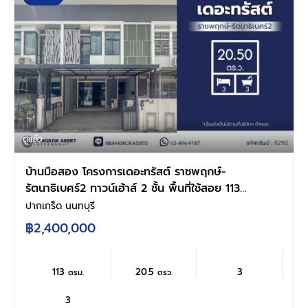
ดูแล้ว
บ้านมือสอง โครงการเดอะทรัสต์ ราชพฤกษ์-
รัตนาธิเบศร์2 ทาวน์เฮ้าส์ 2 ชั้น พื้นที่ใช้สอย 113
ตร.ม. 3 ห้องนอน 3 ห้องน้ำ จอดรถ 2 คัน ทำเล
ปากเกร็ด นนทบุรี
ราชพฤกษ์ ใกล้ห้าง โรงพยาบาล โรงเรียน
฿2,400,000
113
20.5
3
ตรม.
ตรว.
3