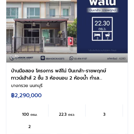
ดูแล้ว
บ้านมือสอง โครงการ พลีโน่ ปิ่นเกล้า-ราชพฤกษ์
ทาวน์เฮ้าส์ 2 ชั้น 3 ห้องนอน 2 ห้องน้ำ ทำเล
บางกรวย นนทบุรี ติดถนนราชพฤกษ์ ใกล้เซ็นทรัล
บางกรวย นนทบุรี
เวสต์วิลล์ ใกล้ทางด่วนศรีรัช เดินทางสะดวก
฿2,290,000
พร้อมเข้าอยู่
100
22.3
3
ตรม.
ตรว.
2