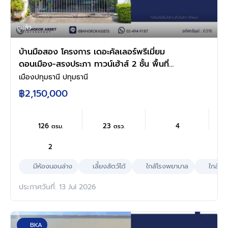
ดูแล้ว
บ้านมือสอง โครงการ เดอะคัลเลอร์พรีเมี่ยม
ดอนเมือง-สรงประภา ทาวน์เฮ้าส์ 2 ชั้น พื้นที่
ใช้สอย 126 ตร.ม. 4 ห้องนอน 2 ห้องน้ำ จอดรถ 1
เมืองปทุมธานี ปทุมธานี
คัน ทำเลดอนเมือง-สรงประภา ใกล้ห้าง โรง
฿2,150,000
พยาบาล โรงเรียน
126
23
4
ตรม.
ตรว.
2
มีห้องนอนล่าง
เลี้ยงสัตว์ได้
ใกล้โรงพยาบาล
ใกล้ห้
ประกาศวันที่: 13 Jul 2026
BKA