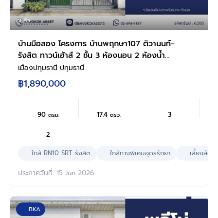
ดูแล้ว
บ้านมือสอง โครงการ บ้านพฤกษา107 ติวานนท์-
รังสิต ทาวน์เฮ้าส์ 2 ชั้น 3 ห้องนอน 2 ห้องน้ำ
ทำเลเมืองปทุมธานี ใกล้รถไฟฟ้าสายสีแดง สถานี
เมืองปทุมธานี ปทุมธานี
รังสิต ใกล้ฟิวเจอร์พาร์ค รังสิต ใกล้ทางด่วนอุดร
฿1,890,000
รัถยา พร้อมเข้าอยู่
90
17.4
3
ตรม.
ตรว.
2
ใกล้ RN10 SRT รังสิต
ใกล้ทางพิเศษอุดรรัถยา
เลี้ยงสัตว์ไ
ประกาศวันที่: 15 Jun 2026
BKA