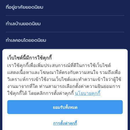
ที่อยู่อาศัยยอดนิยม
บ้านเดี่ยว
ทำเลบ้านยอดนิยม
บ้านแฝด
พัฒนาการ ศรีนครินทร์ กรุงเทพกรีฑา
ทาวน์เฮ้าส์ ทาวน์โฮม
ทำเลคอนโดยอดนิยม
รามอินทรา-วัชรพล สายไหม-หทัยราษฎร์
คอนโดมิเนียม
อโศก ทองหล่อ เอกมัย
บางนา รามคำแหง 2
ทำเล BTS ยอดนิยม
เว็บไซต์นี้มีการใช้คุกกี้
อาคารพาณิชย์ ตึกแถว
พระราม 9
เราใช้คุกกี้เพื่อเพิ่มประสบการณ์ที่ดีในการใช้เว็บไซต์
ปทุมธานี รังสิต ลำลูกกา
BTS ทองหล่อ
ที่ดินเปล่า
แสดงเนื้อหาและโฆษณาให้ตรงกับความสนใจ รวมถึงเพื่อ
อ่อนนุช ปุณณวิถี
ทำเล MRT ยอดนิยม
นนทบุรี บางใหญ่ บางบัวทอง
BTS เอกมัย
วิเคราะห์การเข้าใช้งานเว็บไซต์และทำความเข้าใจว่าผู้ใช้
อพาร์ทเม้นท์ หอพัก
รัชดาภิเษก ห้วยขวาง
MRT เพชรบุรี
งานมาจากที่ใด ท่านสามารถเลือกตั้งค่าความยินยอมการ
BTS พร้อมพงษ์
คำค้นยอดนิยม
ออฟฟิต สำนักงาน
ใช้คุกกี้ได้ โดยคลิกการตั้งค่าคุกกี้
นโยบายคุกกี้
ห้าแยกลาดพร้าว
MRT พระราม 9
BTS อ่อนนุช
บ้านมือสอง
โรงงาน โกดัง
MRT สุขุมวิท
ยอมรับทั้งหมด
BTS ช่องนนทรี
นโยบายความเป็นส่วนตัว
นโยบายการใช้คุกกี้
ซื้อบ้าน ขายบ้าน
โรงแรม รีสอร์ท
MRT พหลโยธิน
BTS อโศก
สงวนลิขสิทธิ โดยบริษัท บางกอก แอสเซท อินเตอร์กรุ๊ป จำกัด (มหาชน).
เช่าบ้าน ปล่อยเช่า
การตั้งค่าคุกกี้
MRT สามย่าน
© All Rights Reserved
Map