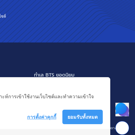
ไซต์
ทำเล BTS ยอดนิยม
BTS ทองหล่อ
แสดงเพิ่มเติม
BTS เอกมัย
คราะห์การเข้าใช้งานเว็บไซต์และทำความเข้าใจ
BTS พร้อมพงษ์
BTS อ่อนนุช
การตั้งค่าคุกกี้
ยอมรับทั้งหมด
BTS ช่องนนทรี
 บางกอก แอสเซท อินเตอร์กรุ๊ป จำกัด (มหาชน). © All Rights Reserved
BTS อโศก