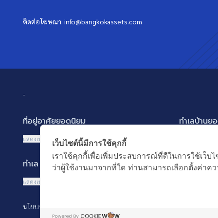
ติดต่อโฆษณา:
info@bangkokassets.com
-
ที่อยู่อาศัยยอดนิยม
ทำเลบ้านยอ
บ้านเดี่ยว
พัฒนาการ ศรี
แสดงเพิ่มเติม
แสดงเพิ่มเติม
เว็บไซต์นี้มีการใช้คุกกี้
บ้านแฝด
รามอินทรา-ว
เราใช้คุกกี้เพื่อเพิ่มประสบการณ์ที่ดีในการใช้
ทำเล MRT ยอดนิยม
คำค้นยอดน
ทาวน์เฮ้าส์ ทาวน์โฮม
บางนา รามคำ
ว่าผู้ใช้งานมาจากที่ใด ท่านสามารถเลือกตั้งค่าควา
คอนโดมิเนียม
ปทุมธานี รังส
MRT เพชรบุรี
บ้านมือสอง
แสดงเพิ่มเติม
อาคารพาณิชย์ ตึกแถว
นนทบุรี บางใ
MRT พระราม 9
ซื้อบ้าน ขายบ
ที่ดินเปล่า
นโยบายความเป็นส่วนตัว
นโยบายการใช้คุกกี้
MRT สุขุมวิท
เช่าบ้าน ปล่อ