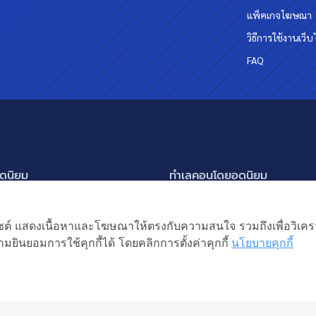
แพ็คเกจโฆษณา
วิธีการใช้งานเว็บ
FAQ
ดนิยม
ทำเลคอนโดยอดนิยม
นครินทร์ กรุงเทพกรีฑา
อโศก ทองหล่อ เอกมัย
แสดงเพิ่มเติม
ัชรพล สายไหม-หทัยราษฎร์
พระราม 9
เว็บไซต์ แสดงเนื้อหาและโฆษณาให้ตรงกับความสนใจ รวมถึงเพื่อวิเ
ิยม
แหง 2
อ่อนนุช ปุณณวิถี
มยินยอมการใช้คุกกี้ได้ โดยคลิกการตั้งค่าคุกกี้
นโยบายคุกกี้
ิต ลำลูกกา
รัชดาภิเษก ห้วยขวาง
หญ่ บางบัวทอง
ห้าแยกลาดพร้าว
้าน
สงวนลิขสิทธิ โดยบริษัท
ยเช่า