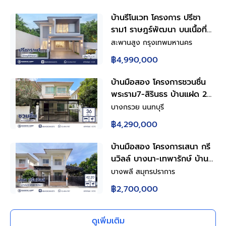
บ้านรีโนเวท โครงการ ปรีชา
ราม1 ราษฎร์พัฒนา บนเนื้อที่
43.5 ตร.ว. พื้นที่ใช้สอย
สะพานสูง กรุงเทพมหานคร
150.86 ตร.ม. ฟังก์ชันการใช้
฿4,990,000
งาน 4 ห้องนอน 3 ห้องน้ำ
จอดรถได้ 2 คัน เชื่อมต่อถนน
บ้านมือสอง โครงการชวนชื่น
รามคำแหง ใกล้สนามบิน
พระราม7-สิรินธร บ้านแฝด 2
สุวรรณภูมิ, ทางด่วนกาญจนา
ชั้น 3 ห้องนอน 2 ห้องน้ำ จอด
บางกรวย นนทบุรี
ภิเษก
รถ 2 คัน พื้นที่ใช้สอย 150
฿4,290,000
ตร.ม. ทำเลบางกรวย ใกล้
ทางด่วนศรีรัช เข้าเมืองสะดวก
บ้านมือสอง โครงการเสนา กรี
พร้อมเข้าอยู่
นวิลล์ บางนา-เทพารักษ์ บ้าน
แฝด 2 ชั้น พร้อมอยู่ ฟังก์ชัน
บางพลี สมุทรปราการ
ครบสำหรับครอบครัว 3 ห้อง
฿2,700,000
นอน 3 ห้องน้ำ จอดรถ 2 คัน
ครัวพร้อมเคาน์เตอร์ เหล็กดัด
มุ้งลวดครบ ทำเลดีใกล้ถนน
ดูเพิ่มเติม