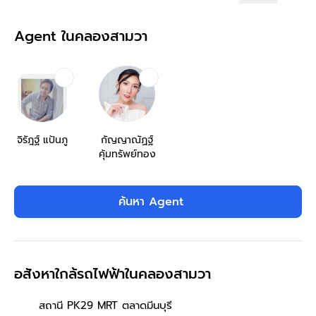
Agent ในคลองสามวา
จิรัฎฐ์ แป้นภู
กัญญาณัฏฐ์
คุ้มทรัพย์ทอง
ค้นหา Agent
อสังหาใกล้รถไฟฟ้าในคลองสามวา
สถานี PK29 MRT ตลาดมีนบุรี