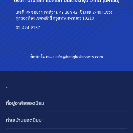
บริษัท บางกอก แอสเซท อินเตอร์กรุ๊ป จำกัด (มหาชน)
เลขที่ 99 ซอยงามวงศ์วาน 47 แยก 42 (ชินเขต 2/40) แขวง
ทุ่งสองห้อง เขตหลักสี่ กรุงเทพมหานคร 10210
02-494-9187
ติดต่อโฆษณา:
info@bangkokassets.com
-
ที่อยู่อาศัยยอดนิยม
บ้านเดี่ยว
ทำเลบ้านยอดนิยม
บ้านแฝด
พัฒนาการ ศรีนครินทร์ กรุงเทพกรีฑา