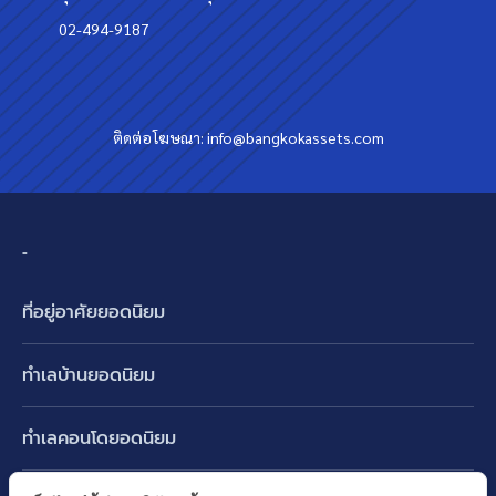
02-494-9187
ติดต่อโฆษณา:
info@bangkokassets.com
-
ที่อยู่อาศัยยอดนิยม
บ้านเดี่ยว
ทำเลบ้านยอดนิยม
บ้านแฝด
พัฒนาการ ศรีนครินทร์ กรุงเทพกรีฑา
ทาวน์เฮ้าส์ ทาวน์โฮม
ทำเลคอนโดยอดนิยม
รามอินทรา-วัชรพล สายไหม-หทัยราษฎร์
คอนโดมิเนียม
อโศก ทองหล่อ เอกมัย