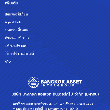
เพิ่มเติม
สมัครคอร์สเรียน
Agent Hub
บทความทั้งหมด
คำนวณภาษีอากร
แพ็คเกจโฆษณา
วิธีการใช้งานเว็บไซต์
FAQ
บริษัท บางกอก แอสเซท อินเตอร์กรุ๊ป จำกัด (มหาชน)
เลขที่ 99 ซอยงามวงศ์วาน 47 แยก 42 (ชินเขต 2/40) แขวง
ทุ่งสองห้อง เขตหลักสี่ กรุงเทพมหานคร 10210