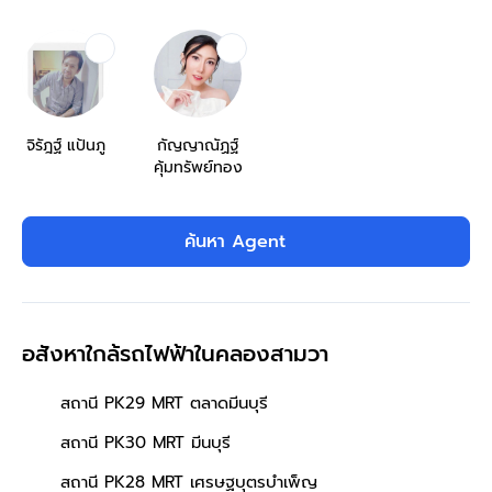
จิรัฎฐ์ แป้นภู
กัญญาณัฏฐ์
คุ้มทรัพย์ทอง
ค้นหา Agent
อสังหาใกล้รถไฟฟ้าในคลองสามวา
สถานี PK29 MRT ตลาดมีนบุรี
สถานี PK30 MRT มีนบุรี
สถานี PK28 MRT เศรษฐบุตรบําเพ็ญ