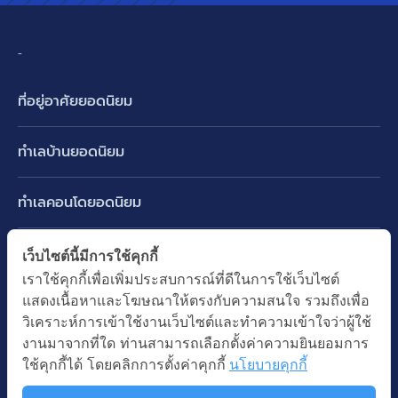
-
ที่อยู่อาศัยยอดนิยม
บ้านเดี่ยว
ทำเลบ้านยอดนิยม
บ้านแฝด
พัฒนาการ ศรีนครินทร์ กรุงเทพกรีฑา
ทาวน์เฮ้าส์ ทาวน์โฮม
ทำเลคอนโดยอดนิยม
รามอินทรา-วัชรพล สายไหม-หทัยราษฎร์
คอนโดมิเนียม
อโศก ทองหล่อ เอกมัย
บางนา รามคำแหง 2
ทำเล BTS ยอดนิยม
เว็บไซต์นี้มีการใช้คุกกี้
อาคารพาณิชย์ ตึกแถว
พระราม 9
เราใช้คุกกี้เพื่อเพิ่มประสบการณ์ที่ดีในการใช้เว็บไซต์
ปทุมธานี รังสิต ลำลูกกา
BTS ทองหล่อ
ที่ดินเปล่า
แสดงเนื้อหาและโฆษณาให้ตรงกับความสนใจ รวมถึงเพื่อ
อ่อนนุช ปุณณวิถี
ทำเล MRT ยอดนิยม
นนทบุรี บางใหญ่ บางบัวทอง
BTS เอกมัย
วิเคราะห์การเข้าใช้งานเว็บไซต์และทำความเข้าใจว่าผู้ใช้
อพาร์ทเม้นท์ หอพัก
รัชดาภิเษก ห้วยขวาง
MRT เพชรบุรี
งานมาจากที่ใด ท่านสามารถเลือกตั้งค่าความยินยอมการ
BTS พร้อมพงษ์
คำค้นยอดนิยม
ออฟฟิต สำนักงาน
ใช้คุกกี้ได้ โดยคลิกการตั้งค่าคุกกี้
นโยบายคุกกี้
ห้าแยกลาดพร้าว
MRT พระราม 9
BTS อ่อนนุช
บ้านมือสอง
โรงงาน โกดัง