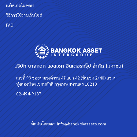
แพ็คเกจโฆษณา
วิธีการใช้งานเว็บไซต์
FAQ
บริษัท บางกอก แอสเซท อินเตอร์กรุ๊ป จำกัด (มหาชน)
เลขที่ 99 ซอยงามวงศ์วาน 47 แยก 42 (ชินเขต 2/40) แขวง
ทุ่งสองห้อง เขตหลักสี่ กรุงเทพมหานคร 10210
02-494-9187
ติดต่อโฆษณา:
info@bangkokassets.com