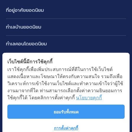
ที่อยู่อาศัยยอดนิยม
บ้านเดี่ยว
ทำเลบ้านยอดนิยม
บ้านแฝด
พัฒนาการ ศรีนครินทร์ กรุงเทพกรีฑา
ทาวน์เฮ้าส์ ทาวน์โฮม
ทำเลคอนโดยอดนิยม
รามอินทรา-วัชรพล สายไหม-หทัยราษฎร์
คอนโดมิเนียม
อโศก ทองหล่อ เอกมัย
บางนา รามคำแหง 2
ทำเล BTS ยอดนิยม
เว็บไซต์นี้มีการใช้คุกกี้
อาคารพาณิชย์ ตึกแถว
พระราม 9
เราใช้คุกกี้เพื่อเพิ่มประสบการณ์ที่ดีในการใช้เว็บไซต์
ปทุมธานี รังสิต ลำลูกกา
BTS ทองหล่อ
ที่ดินเปล่า
แสดงเนื้อหาและโฆษณาให้ตรงกับความสนใจ รวมถึงเพื่อ
อ่อนนุช ปุณณวิถี
ทำเล MRT ยอดนิยม
นนทบุรี บางใหญ่ บางบัวทอง
BTS เอกมัย
วิเคราะห์การเข้าใช้งานเว็บไซต์และทำความเข้าใจว่าผู้ใช้
อพาร์ทเม้นท์ หอพัก
รัชดาภิเษก ห้วยขวาง
MRT เพชรบุรี
งานมาจากที่ใด ท่านสามารถเลือกตั้งค่าความยินยอมการ
BTS พร้อมพงษ์
คำค้นยอดนิยม
ออฟฟิต สำนักงาน
ใช้คุกกี้ได้ โดยคลิกการตั้งค่าคุกกี้
นโยบายคุกกี้
ห้าแยกลาดพร้าว
MRT พระราม 9
BTS อ่อนนุช
บ้านมือสอง
โรงงาน โกดัง
MRT สุขุมวิท
ยอมรับทั้งหมด
BTS ช่องนนทรี
นโยบายความเป็นส่วนตัว
นโยบายการใช้คุกกี้
ซื้อบ้าน ขายบ้าน
โรงแรม รีสอร์ท
MRT พหลโยธิน
BTS อโศก
สงวนลิขสิทธิ โดยบริษัท บางกอก แอสเซท อินเตอร์กรุ๊ป จำกัด (มหาชน).
เช่าบ้าน ปล่อยเช่า
การตั้งค่าคุกกี้
MRT สามย่าน