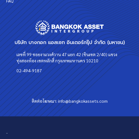
FAQ
บริษัท บางกอก แอสเซท อินเตอร์กรุ๊ป จำกัด (มหาชน)
เลขที่ 99 ซอยงามวงศ์วาน 47 แยก 42 (ชินเขต 2/40) แขวง
ทุ่งสองห้อง เขตหลักสี่ กรุงเทพมหานคร 10210
02-494-9187
ติดต่อโฆษณา:
info@bangkokassets.com
-