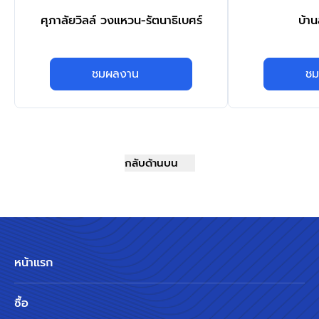
ศุภาลัยวิลล์ วงแหวน-รัตนาธิเบศร์
บ้า
ชมผลงาน
ชม
กลับด้านบน
หน้าแรก
ซื้อ