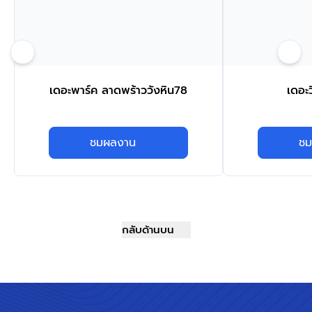
เดอะพาร์ค ลาดพร้าววังหิน78
เดอะว
ชมผลงาน
ชม
กลับด้านบน