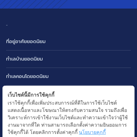
-
ที่อยู่อาศัยยอดนิยม
บ้านเดี่ยว
ทำเลบ้านยอดนิยม
บ้านแฝด
พัฒนาการ ศรีนครินทร์ กรุงเทพกรีฑา
ทาวน์เฮ้าส์ ทาวน์โฮม
ทำเลคอนโดยอดนิยม
รามอินทรา-วัชรพล สายไหม-หทัยราษฎร์
คอนโดมิเนียม
อโศก ทองหล่อ เอกมัย
บางนา รามคำแหง 2
ทำเล BTS ยอดนิยม
เว็บไซต์นี้มีการใช้คุกกี้
อาคารพาณิชย์ ตึกแถว
พระราม 9
เราใช้คุกกี้เพื่อเพิ่มประสบการณ์ที่ดีในการใช้เว็บไซต์
ปทุมธานี รังสิต ลำลูกกา
BTS ทองหล่อ
ที่ดินเปล่า
แสดงเนื้อหาและโฆษณาให้ตรงกับความสนใจ รวมถึงเพื่อ
อ่อนนุช ปุณณวิถี
ทำเล MRT ยอดนิยม
นนทบุรี บางใหญ่ บางบัวทอง
BTS เอกมัย
วิเคราะห์การเข้าใช้งานเว็บไซต์และทำความเข้าใจว่าผู้ใช้
อพาร์ทเม้นท์ หอพัก
รัชดาภิเษก ห้วยขวาง
MRT เพชรบุรี
งานมาจากที่ใด ท่านสามารถเลือกตั้งค่าความยินยอมการ
BTS พร้อมพงษ์
คำค้นยอดนิยม
ออฟฟิต สำนักงาน
ใช้คุกกี้ได้ โดยคลิกการตั้งค่าคุกกี้
นโยบายคุกกี้
ห้าแยกลาดพร้าว
MRT พระราม 9