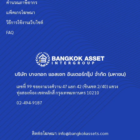
คำนวณภาษีอากร
แพ็คเกจโฆษณา
วิธีการใช้งานเว็บไซต์
FAQ
บริษัท บางกอก แอสเซท อินเตอร์กรุ๊ป จำกัด (มหาชน)
เลขที่ 99 ซอยงามวงศ์วาน 47 แยก 42 (ชินเขต 2/40) แขวง
ทุ่งสองห้อง เขตหลักสี่ กรุงเทพมหานคร 10210
02-494-9187
ติดต่อโฆษณา:
info@bangkokassets.com