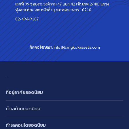
เลขที่ 99 ซอยงามวงศ์วาน 47 แยก 42 (ชินเขต 2/40) แขวง
ทุ่งสองห้อง เขตหลักสี่ กรุงเทพมหานคร 10210
02-494-9187
ติดต่อโฆษณา:
info@bangkokassets.com
-
ที่อยู่อาศัยยอดนิยม
บ้านเดี่ยว
ทำเลบ้านยอดนิยม
บ้านแฝด
พัฒนาการ ศรีนครินทร์ กรุงเทพกรีฑา
ทาวน์เฮ้าส์ ทาวน์โฮม
ทำเลคอนโดยอดนิยม