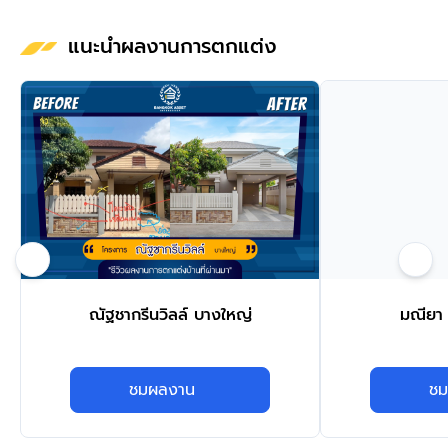
แนะนำผลงานการตกแต่ง
ณัฐชากรีนวิลล์ บางใหญ่
มณียา 
ชมผลงาน
ชม