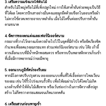
3. เสริมความแข็งแรงให้ต้นไม้
สำหรับไม้ใหญ่หรือไม้ที่เพิ่งปลูกใหม่ การใช้เสาค้ำยันช่วยพยุงเป็นวิธี
ที่ได้ผล โดยควรปักเสาอย่างมั่นคงและผูกยึดด้วยเชือกไนลอนหรือผ้า
ไม่ควรใช้ลวดเพราะอาจบาดลำต้น เมื่อไม้โตขึ้นค่อยปรับการค้ำยัน
ตามขนาด
4. จัดการของตกแต่งและเฟอร์นิเจอร์สนาม
กระถางที่วางไว้กลางแจ้งควรย้ายไปไว้ในจุดที่มีกำบัง หรือจัดเรียงชิด
กำแพงเพื่อลดแรงลมกระแทก ส่วนเฟอร์นิเจอร์สนาม เช่น โต๊ะ เก้าอี้
ควรเลือกแบบที่มีน้ำหนักพอสมควร หรือหากเป็นพลาสติกควรเก็บเข้า
ที่เมื่อมีการพยากรณ์ว่าจะมีพายุ
5. ออกแบบภูมิทัศน์รองรับลม
หากมีโอกาสปรับปรุงสวน ลองออกแบบพื้นที่ให้เอื้อต่อการไหลเวียน
ของลม เช่น ใช้รั้วโปร่งแทนรั้วทึบ เพื่อให้ลมผ่านไปได้โดยไม่เกิด
แรงต้านที่ทำให้ต้นไม้เสียหาย หรือเว้นช่องว่างในการจัดวางสิ่งปลูก
สร้าง ไม่กีดขวางกระแสลมจนเกิดแรงกดดัน
6. เตรียมสวนก่อนพายุเข้า