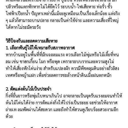
ปลิวหรือแตกหักหากไม่ได้ยึดไว้ ระบบน้ำ-ไฟเสียหาย ท่อรั่ว ขั้ว
ไฟฟ้าเปียกน้ำ ปัญหาเหล่านี้แม้จะดูเหมือนเป็นเรื่องเล็กน้อย แต่จริง
ๆ แล้วก็สามารถบานปลาย กลายเป็นค่าใช้จ่าย และความเสี่ยงที่ใหญ่
ได้หากไม่ระมัดระวัง
วิธีป้องกันและลดความเสียหาย
1. เลือกพันธุ์ไม้ให้เหมาะกับสภาพอากาศ
หากบ้านอยู่ในพื้นที่ที่มักเจอลมแรง ควรเลือกไม้พุ่มหรือไม้เตี้ยที่ทน
ลม เช่น ชาฮกเกี้ยน โมก หรือพุด เพราะระบบรากและความสูงไม่
ทำให้เสี่ยงหักโค่นง่าย สำหรับแปลงผัก ควรมีพืชคลุมดินอย่างถั่วลิสง
เทศหรือหญ้าแฝก เพื่อช่วยลดการชะล้างหน้าดินเมื่อฝนตกหนัก
2. ตัดแต่งต้นไม้เป็นประจำ
กิ่งที่ยื่นยาวหรือพุ่มใบหนาเกินไป อาจกลายเป็นจุดรับแรงลมจนทำให้
ต้นไม้โค่นได้ง่าย การตัดแต่งกิ่งให้โปร่งเป็นระยะ จะช่วยให้อากาศ
ถ่ายเท ลมพัดผ่านได้สะดวก และยังทำให้สวนดูเรียบร้อยสวยงามอีก
ด้วย