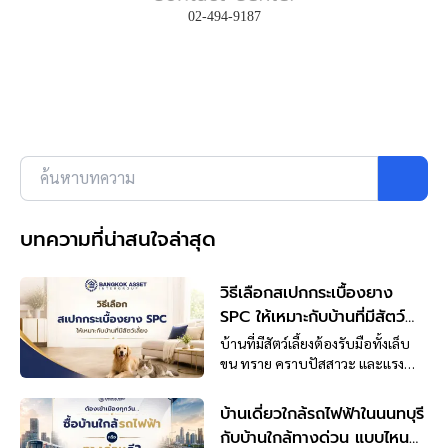
02-494-9187
ค้นหาบทความ
บทความที่น่าสนใจล่าสุด
วิธีเลือกสเปกกระเบื้องยาง
SPC ให้เหมาะกับบ้านที่มีสัตว์
เลี้ยง
บ้านที่มีสัตว์เลี้ยงต้องรับมือทั้งเล็บ
ขน ทราย คราบปัสสาวะ และแรง
กระแทกจากการวิ่งเล่น การเลือก
กระเบื้องยาง SPC จึงไม่ควรดูแค่ลาย
บ้านเดี่ยวใกล้รถไฟฟ้าในนนทบุรี
สวยหรือความหนารวม แต่ต้อง
กับบ้านใกล้ทางด่วน แบบไหน
พิจารณา Wear Layer, ชั้นเคลือบผิว,