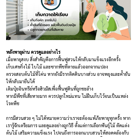
หลังพายุผ่าน ควรดูแลอย่างไร
เมื่อพายุสงบ สิ่งสำคัญคือการฟื้นฟูสวนให้กลับมาแข็งแรงอีกครั้ง
เก็บเศษกิ่งไม้ ใบไม้ และซากพืชที่ตายแล้วออกจากแปลง
ตรวจสอบต้นไม้ที่โค่น หากยังมีรากติดดินบางส่วน อาจพยุงและค้ำยัน
ให้กลับมายืนได้
เติมปุ๋ยอินทรีย์หรือฮิวมัสเพื่อฟื้นฟูดินที่ถูกชะล้าง
หากมีพืชที่เสียหายมาก ควรปลูกใหม่แทน ไม่ฝืนเก็บไว้จนเป็นแหล่ง
โรคพืช
การมีสวนสวย ๆ ไม่ได้หมายความว่าเราจะต้องแพ้ภัยพายุทุกครั้ง หาก
เรารู้จักเตรียมการ และดูแลอย่างถูกวิธี ตั้งแต่การเลือกพันธุ์ไม้ ตัดแต่ง
ต้นไม้ เสริมความแข็งแรง ไปจนถึงการออกแบบสวนให้สอดคล้องกับ