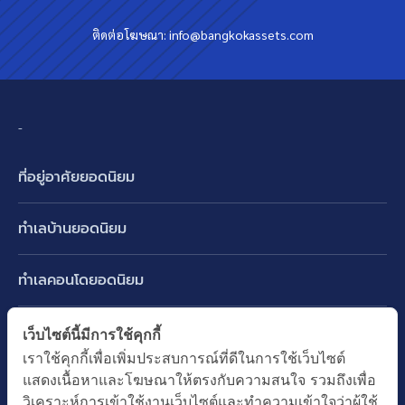
ติดต่อโฆษณา:
info@bangkokassets.com
-
ที่อยู่อาศัยยอดนิยม
บ้านเดี่ยว
ทำเลบ้านยอดนิยม
บ้านแฝด
พัฒนาการ ศรีนครินทร์ กรุงเทพกรีฑา
ทาวน์เฮ้าส์ ทาวน์โฮม
ทำเลคอนโดยอดนิยม
รามอินทรา-วัชรพล สายไหม-หทัยราษฎร์
คอนโดมิเนียม
อโศก ทองหล่อ เอกมัย
บางนา รามคำแหง 2
ทำเล BTS ยอดนิยม
เว็บไซต์นี้มีการใช้คุกกี้
อาคารพาณิชย์ ตึกแถว
พระราม 9
เราใช้คุกกี้เพื่อเพิ่มประสบการณ์ที่ดีในการใช้เว็บไซต์
ปทุมธานี รังสิต ลำลูกกา
BTS ทองหล่อ
ที่ดินเปล่า
แสดงเนื้อหาและโฆษณาให้ตรงกับความสนใจ รวมถึงเพื่อ
อ่อนนุช ปุณณวิถี
ทำเล MRT ยอดนิยม
นนทบุรี บางใหญ่ บางบัวทอง
BTS เอกมัย
วิเคราะห์การเข้าใช้งานเว็บไซต์และทำความเข้าใจว่าผู้ใช้