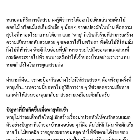
หลายคนที่รักการจัดสวน คงรู้ดีว่าการได้ออกไปเดินเล่น ชมต้นไม้
ดอกไม้ หรือแม้แต่เก็บผักเล็ก ๆ น้อย ๆ จากแปลงผักในบ้าน คือความ
สุขใจที่หาอะไรมาแทนได้ยาก และ ‘พายุ’ ก็เป็นตัวร้ายที่สามารถสร้าง
ความเสียหายกหับสวนสวย ๆ ของเราได้ในพริบตา ทั้งต้นไม้ที่โค่นล้ม
กิ่งไม้ที่หักร่วง พืชผักใบอ่อนที่ปลิวหาย รวมไปถึงของตกแต่งสวนที่
กระจัดกระจายไปทั่ว จนบางครั้งทำให้เจ้าของบ้านอย่างเราเราแทบ
หมดกำลังใจในการดูแลสวนต่อ
คำถามก็คือ… เราจะป้องกันอย่างไรไม่ให้สวนสวย ๆ ต้องพังทุกครั้งที่
พายุเข้า... บทความนี้ขอพาไปดูวิธีการง่าย ๆ ที่ช่วยลดความเสียหาย
และทำให้สวนของคุณกลับมาสวยงามเหมือนเดิมกันครับ
ปัญหาที่มักเกิดขึ้นเมื่อพายุพัดเข้า
พายุไม่ว่าจะเล็กหรือใหญ่ มักสร้างเรื่องน่าปวดหัวให้คนรักสวนเสมอ
ตัวอย่างปัญหาที่เจ้าของบ้านเจอบ่อย ๆ ก็คือ ต้นไม้หักโค่น พืชผักเสีย
หาย ใบไม้ขาดฉีก รากถูกกระชากจนหลุด ทำให้พืชตายได้ง่าย ของ
ตกแต่งสวนแตกกระจาย กระถาง ปูนปั้น หรือเฟอร์นิเจอร์สนาม มัก