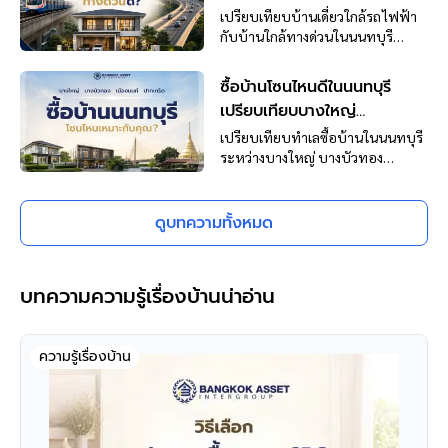
เหมาะกับการเดินทางมากกว่า
Texture กันลื่น, ระบบคลิกล็อก และ
เปรียบเทียบบ้านเดี่ยวใกล้รถไฟฟ้า
มาตรฐานค่า VOC เพื่อความ
กับบ้านใกล้ทางด่วนในนนทบุรี
ปลอดภัยและใช้งานได้ยาวนาน สรุป
วิเคราะห์เวลา ค่าเดินทาง และรูป
7 สเปกสำคัญพร้อมเช็กลิสต์ก่อนซื้อ
แบบชีวิต เพื่อเลือกทำเลที่เหมาะกับ
ซื้อบ้านโซนไหนดีในนนทบุรี
ไว้ในบทความนี้
ทั้งครอบครัว
เปรียบเทียบบางใหญ่
บางบัวทอง เมืองนนทบุรี และ
เปรียบเทียบทำเลซื้อบ้านในนนทบุรี
ปากเกร็ด
ระหว่างบางใหญ่ บางบัวทอง
เมืองนนทบุรี และปากเกร็ด พร้อมจุด
เด่น ข้อควรระวัง และแนวทางเลือก
พื้นที่ให้เหมาะกับชีวิตจริง
ดูบทความทั้งหมด
บทความความรู้เรื่องบ้านน่าอ่าน
ความรู้เรื่องบ้าน