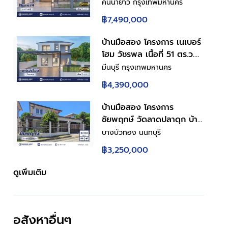
ฟังก์ชัน 5 ห้องนอน 4 ห้องน้ำ
คันนายาว กรุงเทพมหานคร
2 ที่จอดรถ มีห้องนอนชั้นล่าง
฿7,490,000
ดีไซน์โดดเด่น บนทำเล
ศักยภาพ เดินทางสะดวกเชื่อม
บ้านมือสอง โครงการ เนเบอร์
ต่อถนนเกษตร-นวมินทร์ ถนน
โฮม วัชรพล เนื้อที่ 51 ตร.ว.
รามอินทรา ถนนเสรีไทย ใกล้
พื้นที่ใช้สอย 157.58 ตร.ม.
มีนบุรี กรุงเทพมหานคร
ห้างสรรพสินค้า Central
ฟังก์ชัน 4 ห้องนอน 2 ห้องน้ำ
฿4,390,000
EastVille และจุดขึ้นทางด่วน
2 ที่จอดรถ บนทำเลศักยภาพ
"ฉลองรัช"
เดินทางสะดวกเชื่อมต่อถนน
บ้านมือสอง โครงการ
สุขาภิบาล5 ถนนวัชรพล ถนน
ชัยพฤกษ์ วัดลาดปลาดุก บ้าน
รามอินทรา ใกล้ห้างสรรพ
เดี่ยว 2 ชั้น 4 ห้องนอน 2
บางบัวทอง นนทบุรี
สินค้า Fashion Island และ
ห้องน้ำ จอดรถ 3 คัน เนื้อที่
฿3,250,000
จุดขึ้นทางด่วน "ฉลองรัช"
53 ตร.ว. ใช้สอย 120 ตร.ม. มี
ห้องนอนชั้นล่าง ครัวพร้อม
ดูเพิ่มเติม
เคาน์เตอร์ หลังคาโรงรถ ทำเล
บางบัวทอง นนทบุรี ติดถนน
วัดลาดปลาดุก ใกล้เซ็นทรัล
อสังหาอื่นๆ
เวสต์เกต