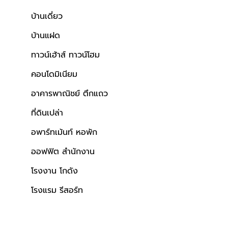
บ้านเดี่ยว
บ้านแฝด
ทาวน์เฮ้าส์ ทาวน์โฮม
คอนโดมิเนียม
อาคารพาณิชย์ ตึกแถว
ที่ดินเปล่า
อพาร์ทเม้นท์ หอพัก
ออฟฟิต สำนักงาน
โรงงาน โกดัง
โรงแรม รีสอร์ท