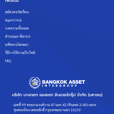
เพิ่มเติม
สมัครคอร์สเรียน
Agent Hub
บทความทั้งหมด
คำนวณภาษีอากร
แพ็คเกจโฆษณา
วิธีการใช้งานเว็บไซต์
FAQ
บริษัท บางกอก แอสเซท อินเตอร์กรุ๊ป จำกัด (มหาชน)
เลขที่ 99 ซอยงามวงศ์วาน 47 แยก 42 (ชินเขต 2/40) แขวง
ทุ่งสองห้อง เขตหลักสี่ กรุงเทพมหานคร 10210