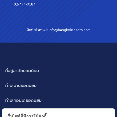
02-494-9187
ติดต่อโฆษณา:
info@bangkokassets.com
-
ที่อยู่อาศัยยอดนิยม
บ้านเดี่ยว
ทำเลบ้านยอดนิยม
บ้านแฝด
พัฒนาการ ศรีนครินทร์ กรุงเทพกรีฑา
ทาวน์เฮ้าส์ ทาวน์โฮม
ทำเลคอนโดยอดนิยม
รามอินทรา-วัชรพล สายไหม-หทัยราษฎร์
คอนโดมิเนียม
อโศก ทองหล่อ เอกมัย
บางนา รามคำแหง 2
ทำเล BTS ยอดนิยม
เว็บไซต์นี้มีการใช้คุกกี้