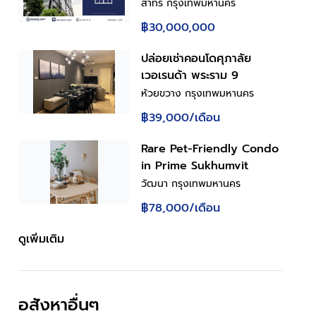
ใจกลางย่านธุรกิจสาทร 2 ห้อง
สาทร กรุงเทพมหานคร
นอน 2 ห้องน้ำ พื้นที่ใช้สอย
฿30,000,000
111.77 ตร.ม. พร้อม Living
Space ชั้น 2 ห้องครัวพร้อม
ปล่อยเช่าคอนโดศุภาลัย
เคาน์เตอร์ครัว ที่จอดรถ 1 คัน
เวอเรนด้า พระราม 9
ทำเลเขตสาทร กรุงเทพฯ ใกล้
ห้วยขวาง กรุงเทพมหานคร
เซ็นทรัล สีลม ทาวเวอร์
฿39,000
/เดือน
Rare Pet-Friendly Condo
in Prime Sukhumvit
วัฒนา กรุงเทพมหานคร
฿78,000
/เดือน
ดูเพิ่มเติม
อสังหาอื่นๆ