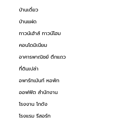
บ้านเดี่ยว
บ้านแฝด
ทาวน์เฮ้าส์ ทาวน์โฮม
คอนโดมิเนียม
อาคารพาณิชย์ ตึกแถว
ที่ดินเปล่า
อพาร์ทเม้นท์ หอพัก
ออฟฟิต สำนักงาน
โรงงาน โกดัง
โรงแรม รีสอร์ท