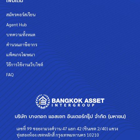
เพิ่มเติม
สมัครคอร์สเรียน
Agent Hub
บทความทั้งหมด
คำนวณภาษีอากร
แพ็คเกจโฆษณา
วิธีการใช้งานเว็บไซต์
FAQ
บริษัท บางกอก แอสเซท อินเตอร์กรุ๊ป จำกัด (มหาชน)
เลขที่ 99 ซอยงามวงศ์วาน 47 แยก 42 (ชินเขต 2/40) แขวง
ทุ่งสองห้อง เขตหลักสี่ กรุงเทพมหานคร 10210