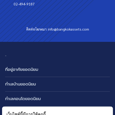
02-494-9187
ติดต่อโฆษณา:
info@bangkokassets.com
-
ที่อยู่อาศัยยอดนิยม
บ้านเดี่ยว
ทำเลบ้านยอดนิยม
บ้านแฝด
พัฒนาการ ศรีนครินทร์ กรุงเทพกรีฑา
ทาวน์เฮ้าส์ ทาวน์โฮม
ทำเลคอนโดยอดนิยม
รามอินทรา-วัชรพล สายไหม-หทัยราษฎร์
คอนโดมิเนียม
อโศก ทองหล่อ เอกมัย
บางนา รามคำแหง 2
ทำเล BTS ยอดนิยม
เว็บไซต์นี้มีการใช้คุกกี้