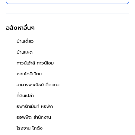
อสังหาอื่นๆ
บ้านเดี่ยว
บ้านแฝด
ทาวน์เฮ้าส์ ทาวน์โฮม
คอนโดมิเนียม
อาคารพาณิชย์ ตึกแถว
ที่ดินเปล่า
อพาร์ทเม้นท์ หอพัก
ออฟฟิต สำนักงาน
โรงงาน โกดัง