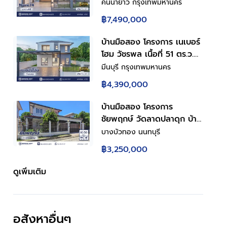
ฟังก์ชัน 5 ห้องนอน 4 ห้องน้ำ
คันนายาว กรุงเทพมหานคร
2 ที่จอดรถ มีห้องนอนชั้นล่าง
฿7,490,000
ดีไซน์โดดเด่น บนทำเล
ศักยภาพ เดินทางสะดวกเชื่อม
บ้านมือสอง โครงการ เนเบอร์
ต่อถนนเกษตร-นวมินทร์ ถนน
โฮม วัชรพล เนื้อที่ 51 ตร.ว.
รามอินทรา ถนนเสรีไทย ใกล้
พื้นที่ใช้สอย 157.58 ตร.ม.
มีนบุรี กรุงเทพมหานคร
ห้างสรรพสินค้า Central
ฟังก์ชัน 4 ห้องนอน 2 ห้องน้ำ
฿4,390,000
EastVille และจุดขึ้นทางด่วน
2 ที่จอดรถ บนทำเลศักยภาพ
"ฉลองรัช"
เดินทางสะดวกเชื่อมต่อถนน
บ้านมือสอง โครงการ
สุขาภิบาล5 ถนนวัชรพล ถนน
ชัยพฤกษ์ วัดลาดปลาดุก บ้าน
รามอินทรา ใกล้ห้างสรรพ
เดี่ยว 2 ชั้น 4 ห้องนอน 2
บางบัวทอง นนทบุรี
สินค้า Fashion Island และ
ห้องน้ำ จอดรถ 3 คัน เนื้อที่
฿3,250,000
จุดขึ้นทางด่วน "ฉลองรัช"
53 ตร.ว. ใช้สอย 120 ตร.ม. มี
ห้องนอนชั้นล่าง ครัวพร้อม
ดูเพิ่มเติม
เคาน์เตอร์ หลังคาโรงรถ ทำเล
บางบัวทอง นนทบุรี ติดถนน
วัดลาดปลาดุก ใกล้เซ็นทรัล
อสังหาอื่นๆ
เวสต์เกต