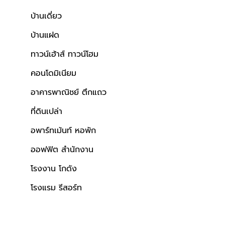
บ้านเดี่ยว
บ้านแฝด
ทาวน์เฮ้าส์ ทาวน์โฮม
คอนโดมิเนียม
อาคารพาณิชย์ ตึกแถว
ที่ดินเปล่า
อพาร์ทเม้นท์ หอพัก
ออฟฟิต สำนักงาน
โรงงาน โกดัง
โรงแรม รีสอร์ท